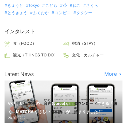
きょうと
tokyo
こども
茶
ねこ
さくら
とうきょう
ふくおか
コンビニ
タクシー
インタレスト
食（FOOD）
宿泊（STAY）
観光（THINGS TO DO）
文化・カルチャー
More
Latest News
にほんご
おんせい
download
き
やさしい
日本語
の
音声
(voice)が
ダウンロード
できる「
聴
にほんご
はじ
く MATCHA やさしい
日本語
」が
始
まりました！
2020.07.17