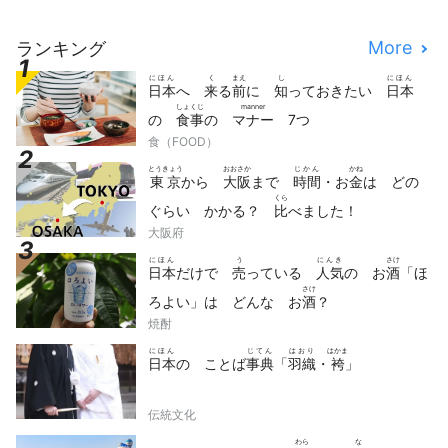
More
ランキング
にほん
く
まえ
し
にほん
日本
へ
来
る
前
に
知
っておきたい
日本
しょくじ
manner
の
食事
の
マナー
7つ
食（FOOD）
とうきょう
おおさか
じかん
かね
東京
から
大阪
まで
時間
・お
金
は どの
くら
ぐらい かかる？
比
べました！
大阪府
にほん
う
にんき
さけ
日本
だけで
売
っている
人気
の お
酒
「ほ
さけ
ろよい」は どんな お
酒
？
焼酎
にほん
じてん
はおり
はかま
日本
の ことば
事典
「
羽織
・
袴
」
伝統文化
わら
な