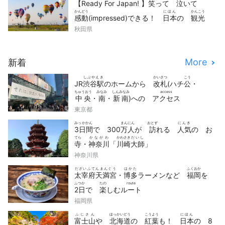
【Ready For Japan! 】
笑
って
泣
いて
かんどう
にほん
かんこう
感動
(impressed)できる！
日本
の
観光
どうが
せん
秋田県
動画
10
選
More
新着
しぶやえき
かいさつ
こう
JR
渋谷駅
のホームから
改札
(ハチ
公
・
ちゅうおう
みなみ
しんみなみ
access
中央
・
南
・
新南
)への
アクセス
東京都
みっかかん
まんにん
おとず
にんき
3日間
で 300
万人
が
訪
れる
人気
の お
てら
かながわ
かわさき
だいし
寺
・
神奈川
「
川崎
大師
」
神奈川県
だざいふてんまんぐう
はかた
ふくおか
太宰府天満宮
・
博多
ラーメンなど
福岡
を
ふつか
たの
route
2日
で
楽
しむ
ルート
福岡県
ふじさん
ほっかいどう
こうよう
にほん
富士山
や
北海道
の
紅葉
も！
日本
の 8