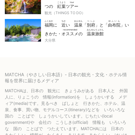
こうよう
tour
つの
紅葉
ツアー
観光（THINGS TO DO）
ふくおか
ちか
おんせん
べっぷ
ゆふいん
福岡
に
近
い
温泉
「
別府
」と「
由布院
」い
recommended
おんせんりょかん
きかた・
オススメ
の
温泉旅館
大分県
MATCHA（やさしい日本語）- 日本の観光・文化・ホテル情
報を世界に届けるメディア
MATCHAは、日本の 観光に きょうみがある 日本人と 外国
人に、りょこうの 情報(information)を しょうかいする メデ
ィア(media)です。見るべき ばしょと 行きかた、ホテル、温
泉、食事、買い物、モデルコース(itinerary)などを いろいろな
国の ことばで しょうかいしています。じちたい(local
government)や 会社の こうしき(official) 情報も いろいろ
な 国の ことばで つたえています。MATCHAには 日本の
あたらしい 情報が たくさん あります。あたらしい けいけ