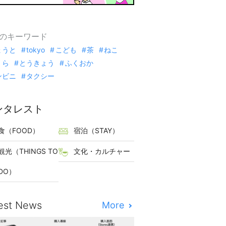
のキーワード
ょうと
tokyo
こども
茶
ねこ
くら
とうきょう
ふくおか
ンビニ
タクシー
ンタレスト
食（FOOD）
宿泊（STAY）
観光（THINGS TO
文化・カルチャー
DO）
est News
More