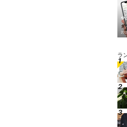
や
ダ
202
し
ラ