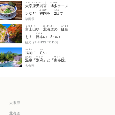
だざいふてんまんぐう
はかた
太宰府天満宮
・
博多
ラーメ
ふくおか
ふつか
ンなど
福岡
を
2日
で
たの
route
福岡県
楽
しむ
ルート
ふじさん
ほっかいどう
こうよう
富士山
や
北海道
の
紅葉
にほん
も！
日本
の 8つの
こうよう
tour
観光（THINGS TO DO）
紅葉
ツアー
ふくおか
ちか
福岡
に
近
い
おんせん
べっぷ
ゆふいん
温泉
「
別府
」と「
由布院
」
recommended
大分県
いきかた・
オススメ
の
おんせんりょかん
温泉旅館
大阪府
北海道