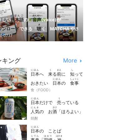
にほんご
おんせい
さしい
日本語
の
音声
(voice)が
download
き
ウンロード
できる「
聴
く MATCHA やさ
にほんご
はじ
0.07.17
い
日本語
」が
始
まりました！
ンキング
More
にほん
く
まえ
し
日本
へ
来
る
前
に
知
って
にほん
しょくじ
おきたい
日本
の
食事
manner
食（FOOD）
の
マナー
7つ
にほん
う
日本
だけで
売
っている
にんき
さけ
人気
の お
酒
「ほろよい」
さけ
焼酎
は どんな お
酒
？
にほん
日本
の ことば
じてん
はおり
はかま
事典
「
羽織
・
袴
」