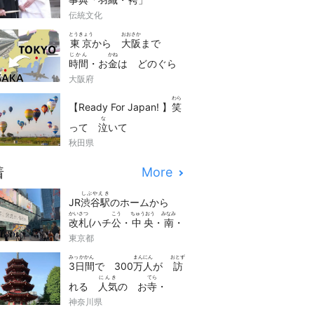
伝統文化
とうきょう
おおさか
東京
から
大阪
まで
じかん
かね
時間
・お
金
は どのぐら
くら
大阪府
い かかる？
比
べまし
わら
た！
【Ready For Japan! 】
笑
な
って
泣
いて
かんどう
秋田県
感動
(impressed)でき
にほん
かんこう
どうが
る！
日本
の
観光
動画
着
More
せん
10
選
しぶやえき
JR
渋谷駅
のホームから
かいさつ
こう
ちゅうおう
みなみ
改札
(ハチ
公
・
中央
・
南
・
しんみなみ
access
東京都
新南
)への
アクセス
みっかかん
まんにん
おとず
3日間
で 300
万人
が
訪
にんき
てら
れる
人気
の お
寺
・
かながわ
かわさき
だいし
神奈川県
神奈川
「
川崎
大師
」