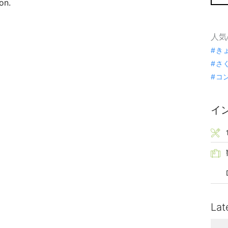
on.
人気
き
さ
コ
イ
Lat