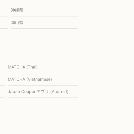
沖縄県
岡山県
MATCHA (Thai)
MATCHA (Vietnamese)
Japan Couponアプリ (Android)