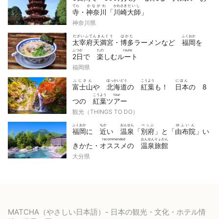
てら
かながわ
かわさき
だいし
寺
・
神奈川
「
川崎
大師
」
神奈川県
だざいふてんまんぐう
はかた
ふくおか
太宰府天満宮
・
博多
ラーメンなど
福岡
を
ふつか
たの
route
2日
で
楽
しむ
ルート
福岡県
ふじさん
ほっかいどう
こうよう
にほん
富士山
や
北海道
の
紅葉
も！
日本
の 8
こうよう
tour
つの
紅葉
ツアー
観光（THINGS TO DO）
ふくおか
ちか
おんせん
べっぷ
ゆふいん
福岡
に
近
い
温泉
「
別府
」と「
由布院
」い
recommended
おんせんりょかん
きかた・
オススメ
の
温泉旅館
大分県
MATCHA（やさしい日本語）- 日本の観光・文化・ホテル情