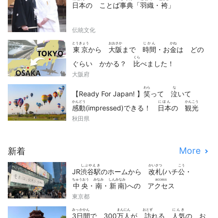
日本
の ことば
事典
「
羽織
・
袴
」
伝統文化
とうきょう
おおさか
じかん
かね
東京
から
大阪
まで
時間
・お
金
は どの
くら
ぐらい かかる？
比
べました！
大阪府
わら
な
【Ready For Japan! 】
笑
って
泣
いて
かんどう
にほん
かんこう
感動
(impressed)できる！
日本
の
観光
どうが
せん
秋田県
動画
10
選
More
新着
しぶやえき
かいさつ
こう
JR
渋谷駅
のホームから
改札
(ハチ
公
・
ちゅうおう
みなみ
しんみなみ
access
中央
・
南
・
新南
)への
アクセス
東京都
みっかかん
まんにん
おとず
にんき
3日間
で 300
万人
が
訪
れる
人気
の お