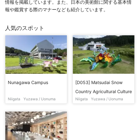
情報を掲載しています。また、日本の美術館に関する基本情
報や鑑賞する際のマナーなども紹介しています。
人気のスポット
Nunagawa Campus
[D053] Matsudai Snow
Country Agricultural Culture
Niigata
Yuzawa / Uonuma
Niigata
Yuzawa / Uonuma
Village Center "Agricultural
Stage" / MVRDV