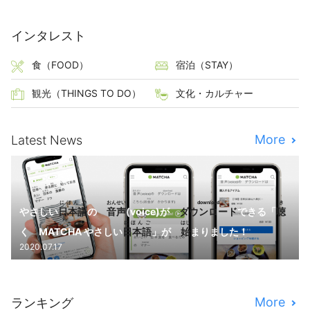
インタレスト
食（FOOD）
宿泊（STAY）
観光（THINGS TO DO）
文化・カルチャー
More
Latest News
にほんご
おんせい
download
き
やさしい
日本語
の
音声
(voice)が
ダウンロード
できる「
聴
にほんご
はじ
く MATCHA やさしい
日本語
」が
始
まりました！
2020.07.17
More
ランキング