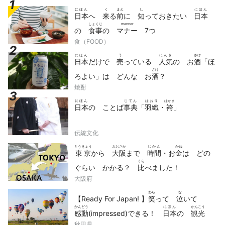
にほん
く
まえ
し
にほん
日本
へ
来
る
前
に
知
っておきたい
日本
しょくじ
manner
の
食事
の
マナー
7つ
食（FOOD）
にほん
う
にんき
さけ
日本
だけで
売
っている
人気
の お
酒
「ほ
さけ
ろよい」は どんな お
酒
？
焼酎
にほん
じてん
はおり
はかま
日本
の ことば
事典
「
羽織
・
袴
」
伝統文化
とうきょう
おおさか
じかん
かね
東京
から
大阪
まで
時間
・お
金
は どの
くら
ぐらい かかる？
比
べました！
大阪府
わら
な
【Ready For Japan! 】
笑
って
泣
いて
かんどう
にほん
かんこう
感動
(impressed)できる！
日本
の
観光
どうが
せん
秋田県