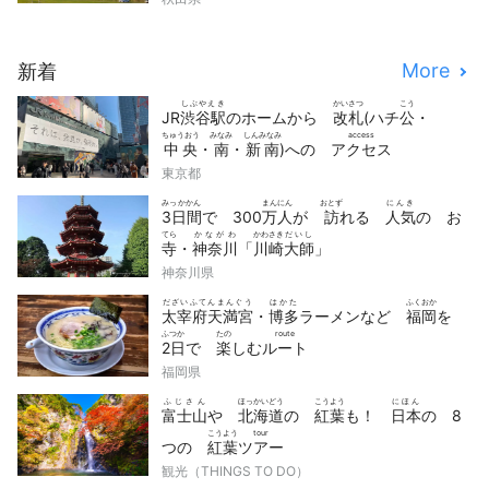
動画
10
選
More
新着
しぶやえき
かいさつ
こう
JR
渋谷駅
のホームから
改札
(ハチ
公
・
ちゅうおう
みなみ
しんみなみ
access
中央
・
南
・
新南
)への
アクセス
東京都
みっかかん
まんにん
おとず
にんき
3日間
で 300
万人
が
訪
れる
人気
の お
てら
かながわ
かわさき
だいし
寺
・
神奈川
「
川崎
大師
」
神奈川県
だざいふてんまんぐう
はかた
ふくおか
太宰府天満宮
・
博多
ラーメンなど
福岡
を
ふつか
たの
route
2日
で
楽
しむ
ルート
福岡県
ふじさん
ほっかいどう
こうよう
にほん
富士山
や
北海道
の
紅葉
も！
日本
の 8
こうよう
tour
つの
紅葉
ツアー
観光（THINGS TO DO）