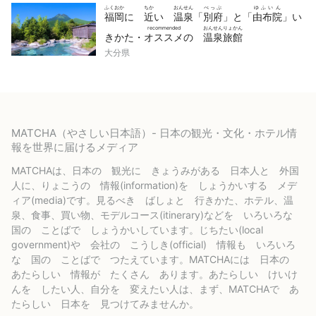
ふくおか
ちか
おんせん
べっぷ
ゆふいん
福岡
に
近
い
温泉
「
別府
」と「
由布院
」い
recommended
おんせんりょかん
きかた・
オススメ
の
温泉旅館
大分県
MATCHA（やさしい日本語）- 日本の観光・文化・ホテル情
報を世界に届けるメディア
MATCHAは、日本の 観光に きょうみがある 日本人と 外国
人に、りょこうの 情報(information)を しょうかいする メデ
ィア(media)です。見るべき ばしょと 行きかた、ホテル、温
泉、食事、買い物、モデルコース(itinerary)などを いろいろな
国の ことばで しょうかいしています。じちたい(local
government)や 会社の こうしき(official) 情報も いろいろ
な 国の ことばで つたえています。MATCHAには 日本の
あたらしい 情報が たくさん あります。あたらしい けいけ
んを したい人、自分を 変えたい人は、まず、MATCHAで あ
たらしい 日本を 見つけてみませんか。