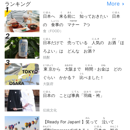
More
ランキング
にほん
く
まえ
し
にほん
日本
へ
来
る
前
に
知
っておきたい
日本
しょくじ
manner
の
食事
の
マナー
7つ
食（FOOD）
にほん
う
にんき
さけ
日本
だけで
売
っている
人気
の お
酒
「ほ
さけ
ろよい」は どんな お
酒
？
焼酎
とうきょう
おおさか
じかん
かね
東京
から
大阪
まで
時間
・お
金
は どの
くら
ぐらい かかる？
比
べました！
大阪府
にほん
じてん
はおり
はかま
日本
の ことば
事典
「
羽織
・
袴
」
伝統文化
わら
な
【Ready For Japan! 】
笑
って
泣
いて
かんどう
にほん
かんこう