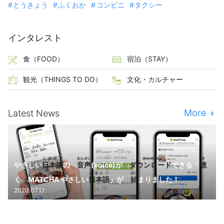
とうきょう
ふくおか
コンビニ
タクシー
インタレスト
食（FOOD）
宿泊（STAY）
観光（THINGS TO DO）
文化・カルチャー
More
Latest News
にほんご
おんせい
download
き
やさしい
日本語
の
音声
(voice)が
ダウンロード
できる「
聴
にほんご
はじ
く MATCHA やさしい
日本語
」が
始
まりました！
2020.07.17