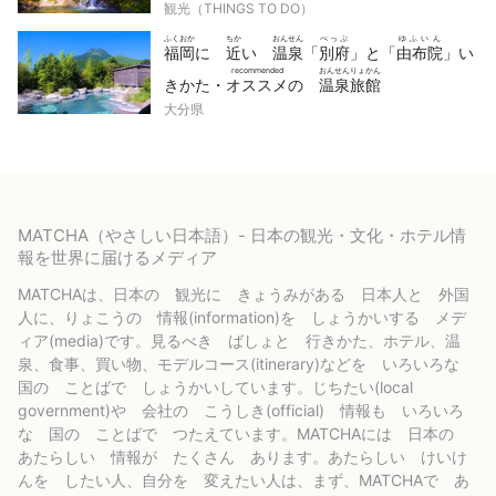
観光（THINGS TO DO）
ふくおか
ちか
おんせん
べっぷ
ゆふいん
福岡
に
近
い
温泉
「
別府
」と「
由布院
」い
recommended
おんせんりょかん
きかた・
オススメ
の
温泉旅館
大分県
MATCHA（やさしい日本語）- 日本の観光・文化・ホテル情
報を世界に届けるメディア
MATCHAは、日本の 観光に きょうみがある 日本人と 外国
人に、りょこうの 情報(information)を しょうかいする メデ
ィア(media)です。見るべき ばしょと 行きかた、ホテル、温
泉、食事、買い物、モデルコース(itinerary)などを いろいろな
国の ことばで しょうかいしています。じちたい(local
government)や 会社の こうしき(official) 情報も いろいろ
な 国の ことばで つたえています。MATCHAには 日本の
あたらしい 情報が たくさん あります。あたらしい けいけ
んを したい人、自分を 変えたい人は、まず、MATCHAで あ