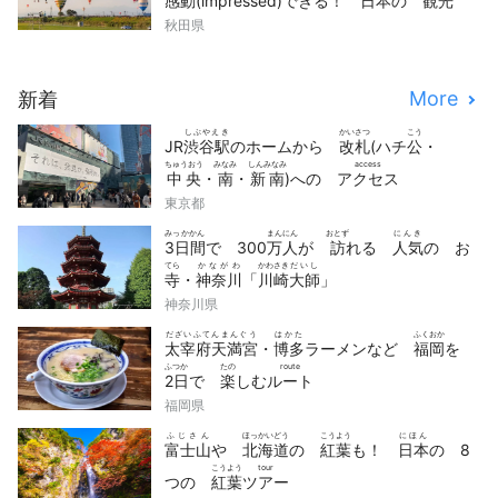
感動
(impressed)できる！
日本
の
観光
どうが
せん
秋田県
動画
10
選
More
新着
しぶやえき
かいさつ
こう
JR
渋谷駅
のホームから
改札
(ハチ
公
・
ちゅうおう
みなみ
しんみなみ
access
中央
・
南
・
新南
)への
アクセス
東京都
みっかかん
まんにん
おとず
にんき
3日間
で 300
万人
が
訪
れる
人気
の お
てら
かながわ
かわさき
だいし
寺
・
神奈川
「
川崎
大師
」
神奈川県
だざいふてんまんぐう
はかた
ふくおか
太宰府天満宮
・
博多
ラーメンなど
福岡
を
ふつか
たの
route
2日
で
楽
しむ
ルート
福岡県
ふじさん
ほっかいどう
こうよう
にほん
富士山
や
北海道
の
紅葉
も！
日本
の 8
こうよう
tour
つの
紅葉
ツアー