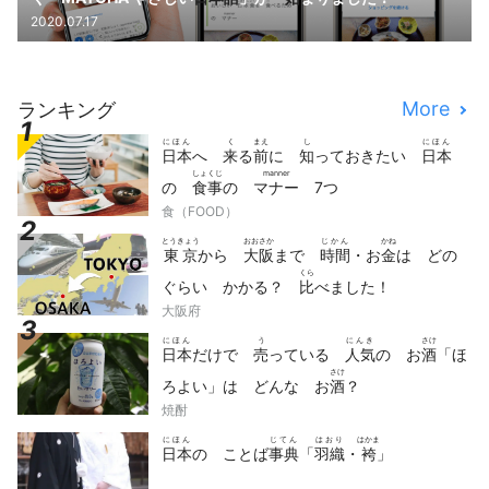
2020.07.17
More
ランキング
にほん
く
まえ
し
にほん
日本
へ
来
る
前
に
知
っておきたい
日本
しょくじ
manner
の
食事
の
マナー
7つ
食（FOOD）
とうきょう
おおさか
じかん
かね
東京
から
大阪
まで
時間
・お
金
は どの
くら
ぐらい かかる？
比
べました！
大阪府
にほん
う
にんき
さけ
日本
だけで
売
っている
人気
の お
酒
「ほ
さけ
ろよい」は どんな お
酒
？
焼酎
にほん
じてん
はおり
はかま
日本
の ことば
事典
「
羽織
・
袴
」