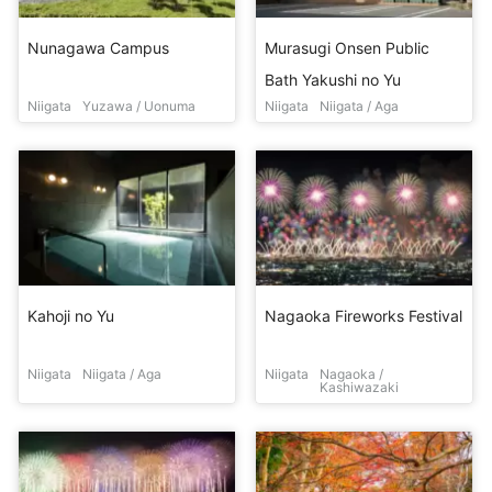
Nunagawa Campus
Murasugi Onsen Public
Bath Yakushi no Yu
Niigata
Yuzawa / Uonuma
Niigata
Niigata / Aga
Kahoji no Yu
Nagaoka Fireworks Festival
Niigata
Niigata / Aga
Niigata
Nagaoka /
Kashiwazaki