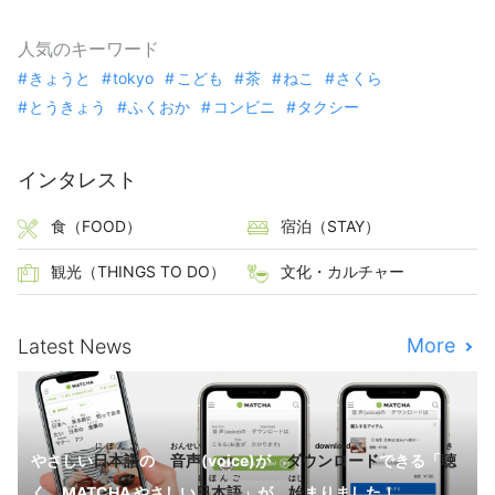
人気のキーワード
きょうと
tokyo
こども
茶
ねこ
さくら
とうきょう
ふくおか
コンビニ
タクシー
インタレスト
食（FOOD）
宿泊（STAY）
観光（THINGS TO DO）
文化・カルチャー
More
Latest News
にほんご
おんせい
download
き
やさしい
日本語
の
音声
(voice)が
ダウンロード
できる「
聴
にほんご
はじ
く MATCHA やさしい
日本語
」が
始
まりました！