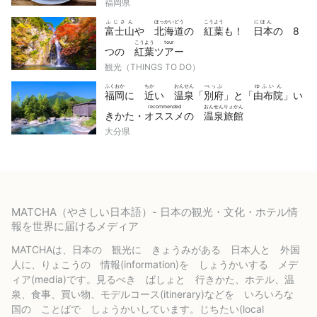
福岡県
ふじさん
ほっかいどう
こうよう
にほん
富士山
や
北海道
の
紅葉
も！
日本
の 8
こうよう
tour
つの
紅葉
ツアー
観光（THINGS TO DO）
ふくおか
ちか
おんせん
べっぷ
ゆふいん
福岡
に
近
い
温泉
「
別府
」と「
由布院
」い
recommended
おんせんりょかん
きかた・
オススメ
の
温泉旅館
大分県
MATCHA（やさしい日本語）- 日本の観光・文化・ホテル情
報を世界に届けるメディア
MATCHAは、日本の 観光に きょうみがある 日本人と 外国
人に、りょこうの 情報(information)を しょうかいする メデ
ィア(media)です。見るべき ばしょと 行きかた、ホテル、温
泉、食事、買い物、モデルコース(itinerary)などを いろいろな
国の ことばで しょうかいしています。じちたい(local