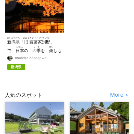
にいがたけん
きゅう
さいとうけ
べってい
新潟県
「
旧
齋藤家
別邸
」
にほん
しき
たの
で
日本
の
四季
を
楽
しも
madoka hasegawa
う
新潟県
More
人気のスポット