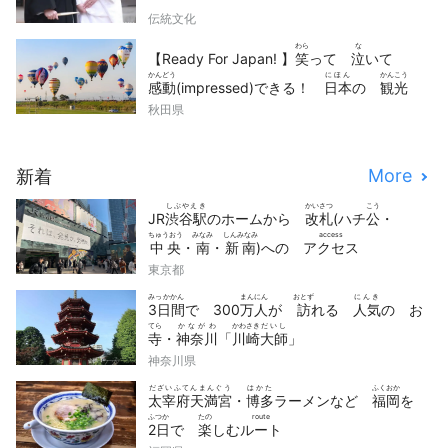
伝統文化
わら
な
【Ready For Japan! 】
笑
って
泣
いて
かんどう
にほん
かんこう
感動
(impressed)できる！
日本
の
観光
どうが
せん
秋田県
動画
10
選
More
新着
しぶやえき
かいさつ
こう
JR
渋谷駅
のホームから
改札
(ハチ
公
・
ちゅうおう
みなみ
しんみなみ
access
中央
・
南
・
新南
)への
アクセス
東京都
みっかかん
まんにん
おとず
にんき
3日間
で 300
万人
が
訪
れる
人気
の お
てら
かながわ
かわさき
だいし
寺
・
神奈川
「
川崎
大師
」
神奈川県
だざいふてんまんぐう
はかた
ふくおか
太宰府天満宮
・
博多
ラーメンなど
福岡
を
ふつか
たの
route
2日
で
楽
しむ
ルート