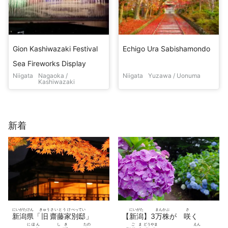
Gion Kashiwazaki Festival
Echigo Ura Sabishamondo
Sea Fireworks Display
Niigata
Nagaoka /
Niigata
Yuzawa / Uonuma
Kashiwazaki
新着
にいがたけん
きゅう
さいとうけ
べってい
にいがた
まんかぶ
さ
新潟県
「
旧
齋藤家
別邸
」
【
新潟
】3
万株
が
咲
く
にほん
しき
たの
ごま
どう
やま
えん