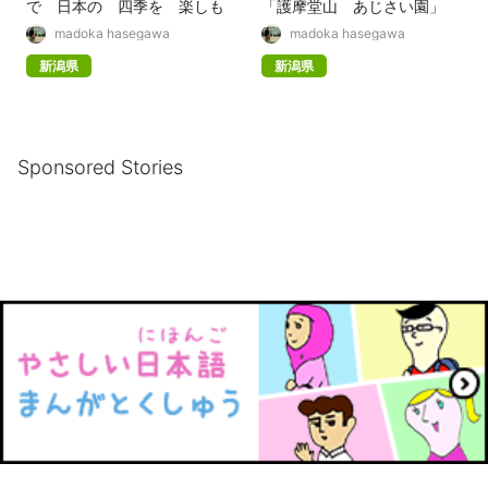
で
日本
の
四季
を
楽
しも
「
護摩
堂
山
あじさい
園
」
madoka hasegawa
madoka hasegawa
う
新潟県
新潟県
Sponsored Stories