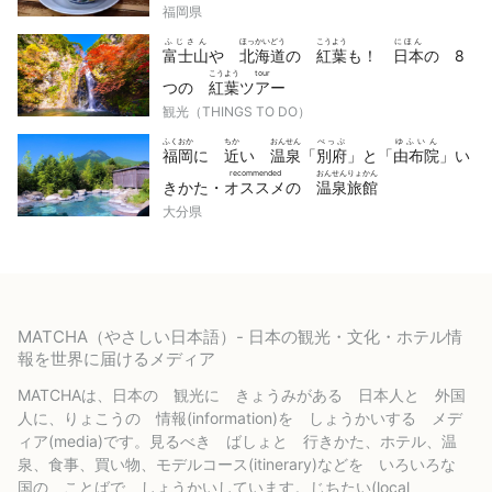
福岡県
ふじさん
ほっかいどう
こうよう
にほん
富士山
や
北海道
の
紅葉
も！
日本
の 8
こうよう
tour
つの
紅葉
ツアー
観光（THINGS TO DO）
ふくおか
ちか
おんせん
べっぷ
ゆふいん
福岡
に
近
い
温泉
「
別府
」と「
由布院
」い
recommended
おんせんりょかん
きかた・
オススメ
の
温泉旅館
大分県
MATCHA（やさしい日本語）- 日本の観光・文化・ホテル情
報を世界に届けるメディア
MATCHAは、日本の 観光に きょうみがある 日本人と 外国
人に、りょこうの 情報(information)を しょうかいする メデ
ィア(media)です。見るべき ばしょと 行きかた、ホテル、温
泉、食事、買い物、モデルコース(itinerary)などを いろいろな
国の ことばで しょうかいしています。じちたい(local