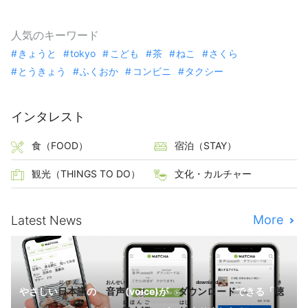
人気のキーワード
きょうと
tokyo
こども
茶
ねこ
さくら
とうきょう
ふくおか
コンビニ
タクシー
インタレスト
食（FOOD）
宿泊（STAY）
観光（THINGS TO DO）
文化・カルチャー
More
Latest News
にほんご
おんせい
download
き
やさしい
日本語
の
音声
(voice)が
ダウンロード
できる「
聴
にほんご
はじ