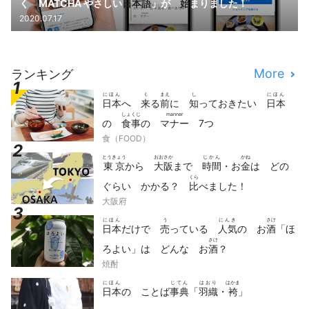
く MATCHA やさしい
日本語
」が
始
まりました！
2020.07.17
More
ランキング
にほん
く
まえ
し
にほん
日本
へ
来
る
前
に
知
っておきたい
日本
しょくじ
manner
の
食事
の
マナー
7つ
食（FOOD）
とうきょう
おおさか
じかん
かね
東京
から
大阪
まで
時間
・お
金
は どの
くら
ぐらい かかる？
比
べました！
大阪府
にほん
う
にんき
さけ
日本
だけで
売
っている
人気
の お
酒
「ほ
さけ
ろよい」は どんな お
酒
？
焼酎
にほん
じてん
はおり
はかま
日本
の ことば
事典
「
羽織
・
袴
」