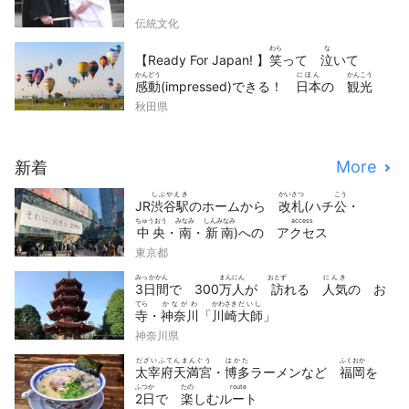
伝統文化
わら
な
【Ready For Japan! 】
笑
って
泣
いて
かんどう
にほん
かんこう
感動
(impressed)できる！
日本
の
観光
どうが
せん
秋田県
動画
10
選
More
新着
しぶやえき
かいさつ
こう
JR
渋谷駅
のホームから
改札
(ハチ
公
・
ちゅうおう
みなみ
しんみなみ
access
中央
・
南
・
新南
)への
アクセス
東京都
みっかかん
まんにん
おとず
にんき
3日間
で 300
万人
が
訪
れる
人気
の お
てら
かながわ
かわさき
だいし
寺
・
神奈川
「
川崎
大師
」
神奈川県
だざいふてんまんぐう
はかた
ふくおか
太宰府天満宮
・
博多
ラーメンなど
福岡
を
ふつか
たの
route
2日
で
楽
しむ
ルート