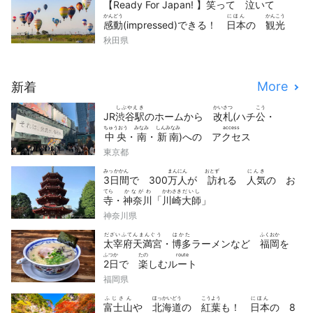
【Ready For Japan! 】
笑
って
泣
いて
かんどう
にほん
かんこう
感動
(impressed)できる！
日本
の
観光
どうが
せん
秋田県
動画
10
選
More
新着
しぶやえき
かいさつ
こう
JR
渋谷駅
のホームから
改札
(ハチ
公
・
ちゅうおう
みなみ
しんみなみ
access
中央
・
南
・
新南
)への
アクセス
東京都
みっかかん
まんにん
おとず
にんき
3日間
で 300
万人
が
訪
れる
人気
の お
てら
かながわ
かわさき
だいし
寺
・
神奈川
「
川崎
大師
」
神奈川県
だざいふてんまんぐう
はかた
ふくおか
太宰府天満宮
・
博多
ラーメンなど
福岡
を
ふつか
たの
route
2日
で
楽
しむ
ルート
福岡県
ふじさん
ほっかいどう
こうよう
にほん
富士山
や
北海道
の
紅葉
も！
日本
の 8