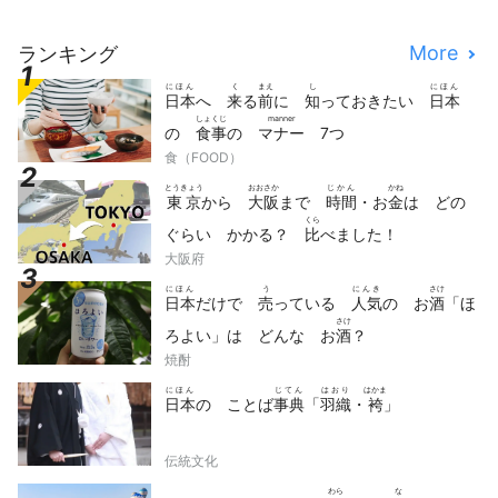
More
ランキング
にほん
く
まえ
し
にほん
日本
へ
来
る
前
に
知
っておきたい
日本
しょくじ
manner
の
食事
の
マナー
7つ
食（FOOD）
とうきょう
おおさか
じかん
かね
東京
から
大阪
まで
時間
・お
金
は どの
くら
ぐらい かかる？
比
べました！
大阪府
にほん
う
にんき
さけ
日本
だけで
売
っている
人気
の お
酒
「ほ
さけ
ろよい」は どんな お
酒
？
焼酎
にほん
じてん
はおり
はかま
日本
の ことば
事典
「
羽織
・
袴
」
伝統文化
わら
な