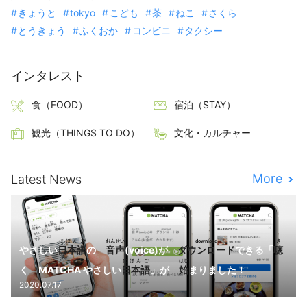
きょうと
tokyo
こども
茶
ねこ
さくら
とうきょう
ふくおか
コンビニ
タクシー
インタレスト
食（FOOD）
宿泊（STAY）
観光（THINGS TO DO）
文化・カルチャー
More
Latest News
にほんご
おんせい
download
き
やさしい
日本語
の
音声
(voice)が
ダウンロード
できる「
聴
にほんご
はじ
く MATCHA やさしい
日本語
」が
始
まりました！
2020.07.17