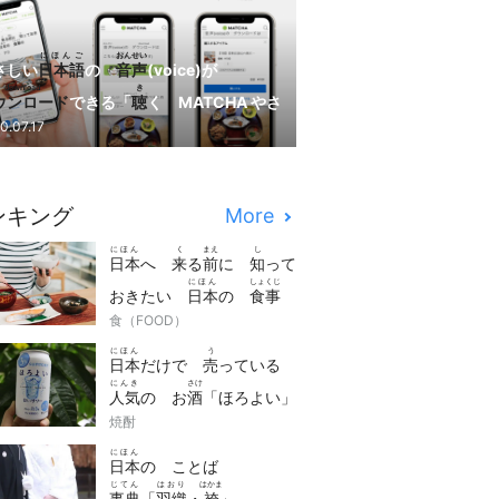
にほんご
おんせい
さしい
日本語
の
音声
(voice)が
download
き
ウンロード
できる「
聴
く MATCHA やさ
にほんご
はじ
0.07.17
い
日本語
」が
始
まりました！
ンキング
More
にほん
く
まえ
し
日本
へ
来
る
前
に
知
って
にほん
しょくじ
おきたい
日本
の
食事
manner
食（FOOD）
の
マナー
7つ
にほん
う
日本
だけで
売
っている
にんき
さけ
人気
の お
酒
「ほろよい」
さけ
焼酎
は どんな お
酒
？
にほん
日本
の ことば
じてん
はおり
はかま
事典
「
羽織
・
袴
」