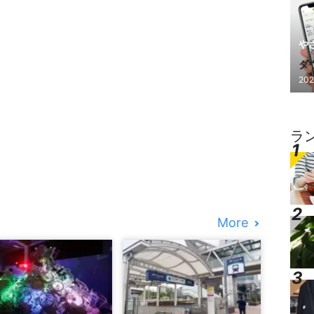
や
ダ
202
し
ラ
More