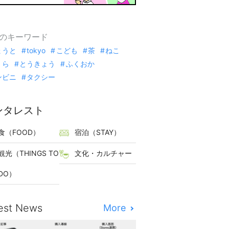
のキーワード
ょうと
tokyo
こども
茶
ねこ
くら
とうきょう
ふくおか
ンビニ
タクシー
ンタレスト
食（FOOD）
宿泊（STAY）
観光（THINGS TO
文化・カルチャー
DO）
est News
More