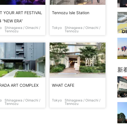
T YOUR ART FESTIVAL
Tennozu Isle Station
4 “NEW ERA”
o
Shinagawa / Oimachi /
Tokyo
Shinagawa / Oimachi /
Tennozu
Tennozu
新
RADA ART COMPLEX
WHAT CAFE
o
Shinagawa / Oimachi /
Tokyo
Shinagawa / Oimachi /
Tennozu
Tennozu