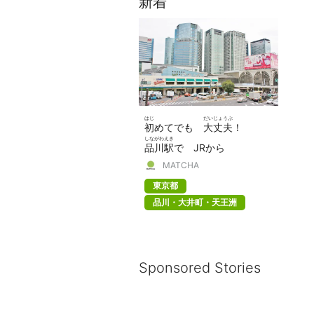
新着
はじ
だいじょうぶ
初
めてでも
大丈夫
！
しながわえき
品川駅
で JRから
けいきゅうせん
しんかんせん
MATCHA
京急線
・
新幹線
・バスへ
の
か
ほうほう
東京都
乗
り
換
える
方法
品川・大井町・天王洲
Sponsored Stories