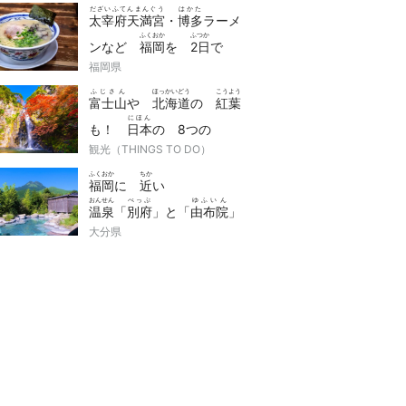
だざいふてんまんぐう
はかた
太宰府天満宮
・
博多
ラーメ
ふくおか
ふつか
ンなど
福岡
を
2日
で
たの
route
福岡県
楽
しむ
ルート
ふじさん
ほっかいどう
こうよう
富士山
や
北海道
の
紅葉
にほん
も！
日本
の 8つの
こうよう
tour
観光（THINGS TO DO）
紅葉
ツアー
ふくおか
ちか
福岡
に
近
い
おんせん
べっぷ
ゆふいん
温泉
「
別府
」と「
由布院
」
recommended
大分県
いきかた・
オススメ
の
おんせんりょかん
温泉旅館