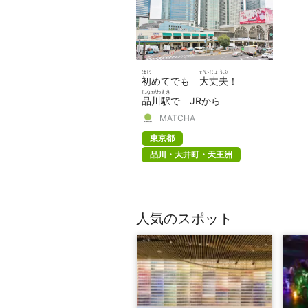
はじ
だいじょうぶ
初
めてでも
大丈夫
！
しながわえき
品川駅
で JRから
けいきゅうせん
しんかんせん
MATCHA
京急線
・
新幹線
・バスへ
の
か
ほうほう
東京都
乗
り
換
える
方法
品川・大井町・天王洲
人気のスポット