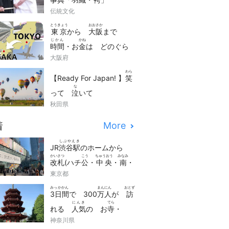
伝統文化
とうきょう
おおさか
東京
から
大阪
まで
じかん
かね
時間
・お
金
は どのぐら
くら
大阪府
い かかる？
比
べまし
わら
た！
【Ready For Japan! 】
笑
な
って
泣
いて
かんどう
秋田県
感動
(impressed)でき
にほん
かんこう
どうが
る！
日本
の
観光
動画
着
More
せん
10
選
しぶやえき
JR
渋谷駅
のホームから
かいさつ
こう
ちゅうおう
みなみ
改札
(ハチ
公
・
中央
・
南
・
しんみなみ
access
東京都
新南
)への
アクセス
みっかかん
まんにん
おとず
3日間
で 300
万人
が
訪
にんき
てら
れる
人気
の お
寺
・
かながわ
かわさき
だいし
神奈川県
神奈川
「
川崎
大師
」