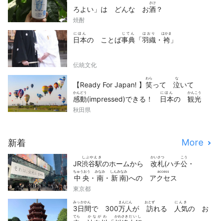
さけ
ろよい」は どんな お
酒
？
焼酎
にほん
じてん
はおり
はかま
日本
の ことば
事典
「
羽織
・
袴
」
伝統文化
わら
な
【Ready For Japan! 】
笑
って
泣
いて
かんどう
にほん
かんこう
感動
(impressed)できる！
日本
の
観光
どうが
せん
秋田県
動画
10
選
More
新着
しぶやえき
かいさつ
こう
JR
渋谷駅
のホームから
改札
(ハチ
公
・
ちゅうおう
みなみ
しんみなみ
access
中央
・
南
・
新南
)への
アクセス
東京都
みっかかん
まんにん
おとず
にんき
3日間
で 300
万人
が
訪
れる
人気
の お
てら
かながわ
かわさき
だいし