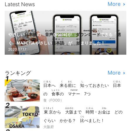
More
Latest News
にほんご
おんせい
download
き
やさしい
日本語
の
音声
(voice)が
ダウンロード
できる「
聴
にほんご
はじ
く MATCHA やさしい
日本語
」が
始
まりました！
2020.07.17
More
ランキング
にほん
く
まえ
し
にほん
日本
へ
来
る
前
に
知
っておきたい
日本
しょくじ
manner
の
食事
の
マナー
7つ
食（FOOD）
とうきょう
おおさか
じかん
かね
東京
から
大阪
まで
時間
・お
金
は どの
くら
ぐらい かかる？
比
べました！
大阪府