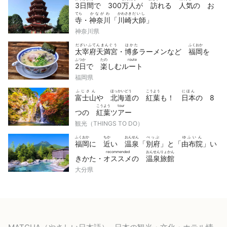
3日間
で 300
万人
が
訪
れる
人気
の お
てら
かながわ
かわさき
だいし
寺
・
神奈川
「
川崎
大師
」
神奈川県
だざいふてんまんぐう
はかた
ふくおか
太宰府天満宮
・
博多
ラーメンなど
福岡
を
ふつか
たの
route
2日
で
楽
しむ
ルート
福岡県
ふじさん
ほっかいどう
こうよう
にほん
富士山
や
北海道
の
紅葉
も！
日本
の 8
こうよう
tour
つの
紅葉
ツアー
観光（THINGS TO DO）
ふくおか
ちか
おんせん
べっぷ
ゆふいん
福岡
に
近
い
温泉
「
別府
」と「
由布院
」い
recommended
おんせんりょかん
きかた・
オススメ
の
温泉旅館
大分県