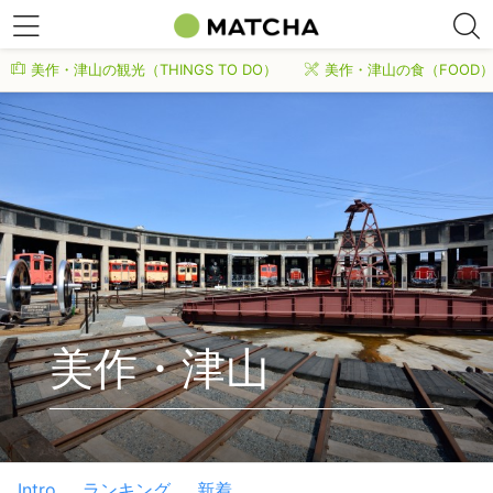
美作・津山の観光（THINGS TO DO）
美作・津山の食（FOOD
美作・津山
Intro
ランキング
新着