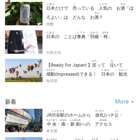
にほん
う
にんき
さけ
日本
だけで
売
っている
人気
の お
酒
「ほ
さけ
ろよい」は どんな お
酒
？
焼酎
にほん
じてん
はおり
はかま
日本
の ことば
事典
「
羽織
・
袴
」
伝統文化
わら
な
【Ready For Japan! 】
笑
って
泣
いて
かんどう
にほん
かんこう
感動
(impressed)できる！
日本
の
観光
どうが
せん
秋田県
動画
10
選
More
新着
しぶやえき
かいさつ
こう
JR
渋谷駅
のホームから
改札
(ハチ
公
・
ちゅうおう
みなみ
しんみなみ
access
中央
・
南
・
新南
)への
アクセス
東京都
みっかかん
まんにん
おとず
にんき