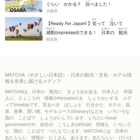
ぐらい かかる？
比
べました！
大阪府
わら
な
【Ready For Japan! 】
笑
って
泣
いて
かんどう
にほん
かんこう
感動
(impressed)できる！
日本
の
観光
どうが
せん
秋田県
動画
10
選
MATCHA（やさしい日本語）- 日本の観光・文化・ホテル情
報を世界に届けるメディア
MATCHAは、日本の 観光に きょうみがある 日本人と 外国
人に、りょこうの 情報(information)を しょうかいする メデ
ィア(media)です。見るべき ばしょと 行きかた、ホテル、温
泉、食事、買い物、モデルコース(itinerary)などを いろいろな
国の ことばで しょうかいしています。じちたい(local
government)や 会社の こうしき(official) 情報も いろいろ
な 国の ことばで つたえています。MATCHAには 日本の
あたらしい 情報が たくさん あります。あたらしい けいけ