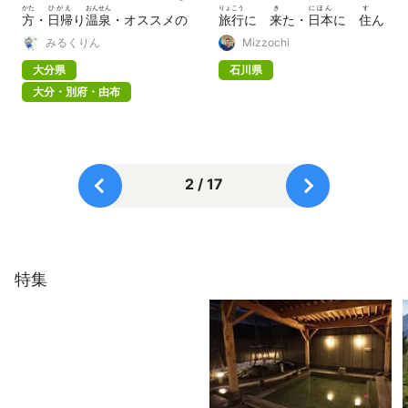
かた
ひがえ
おんせん
りょこう
き
にほん
す
方
・
日帰
り
温泉
・オススメの
旅行
に
来
た・
日本
に
住
ん
りょかん
がいこくじん
みるくりん
Mizzochi
旅館
など〜
でいる
外国人
への
さいがいじょうほう
大分県
石川県
災害情報
まとめ
大分・別府・由布
2 / 17
特集