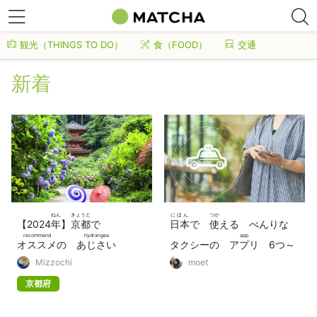
観光（THINGS TO DO）
食（FOOD）
交通
新着
ねん
きょうと
にほん
つか
【2024
年
】
京都
で
日本
で
使
える べんりな
recommend
hydrangea
app
オススメ
の
あじさい
タクシーの
アプリ
6つ～
spot
せん
つか
かね
Mizzochi
moet
スポット
10
選
！
使
いかた、ことば、お
金
の
京都府
はらいかた～