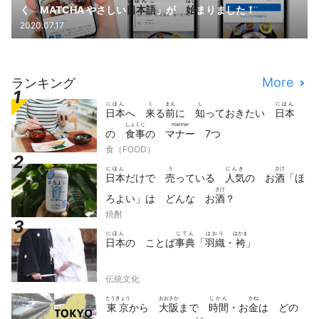
にほんご
はじ
く MATCHA やさしい
日本語
」が
始
まりました！
2020.07.17
More
ランキング
にほん
く
まえ
し
にほん
日本
へ
来
る
前
に
知
っておきたい
日本
しょくじ
manner
の
食事
の
マナー
7つ
食（FOOD）
にほん
う
にんき
さけ
日本
だけで
売
っている
人気
の お
酒
「ほ
さけ
ろよい」は どんな お
酒
？
焼酎
にほん
じてん
はおり
はかま
日本
の ことば
事典
「
羽織
・
袴
」
伝統文化
とうきょう
おおさか
じかん
かね
東京
から
大阪
まで
時間
・お
金
は どの
くら