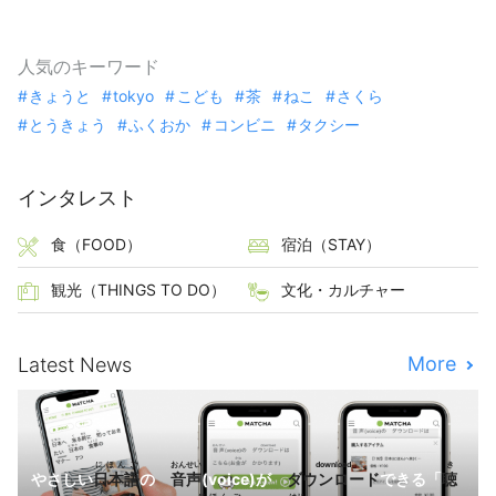
人気のキーワード
きょうと
tokyo
こども
茶
ねこ
さくら
とうきょう
ふくおか
コンビニ
タクシー
インタレスト
食（FOOD）
宿泊（STAY）
観光（THINGS TO DO）
文化・カルチャー
More
Latest News
にほんご
おんせい
download
き
やさしい
日本語
の
音声
(voice)が
ダウンロード
できる「
聴