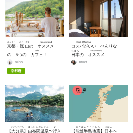
きょうと
あらしやま
recommend
Cost-Effective
京都
・
嵐山
の
オススメ
コスパがいい
べんりな
cafe
にほん
recommend
の 5つの
カフェ
！
日本
の
オススメ
とげつきょう
み
Budget Hotel Chains
miho
moet
渡月橋
を
見
ながら コーヒ
ビジネスホテルチェーン
たの
京都府
ーを
楽
しもう
TOP5
おおいたけん
ゆふいんおんせん
い
のとはんとうじしん
にほん
【
大分県
】
由布院温泉
〜
行
き
【
能登半島地震
】
日本
へ