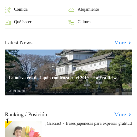
Comida
Alojamiento
Qué hacer
Cultura
Latest News
More
La nueva era de Japón comienza en el 2019 – La Era Reiwa
2019.04.30
Ranking / Posición
More
¡Gracias! 7 frases japonesas para expresar gratitud