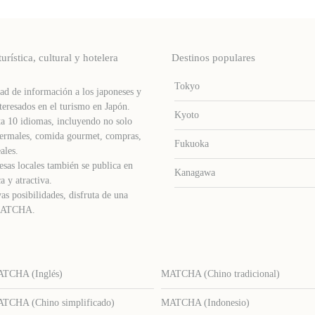
stica, cultural y hotelera
Destinos populares
Tokyo
d de información a los japoneses y
teresados ​​en el turismo en Japón.
Kyoto
a 10 idiomas, incluyendo no solo
s termales, comida gourmet, compras,
Fukuoka
ales.
sas locales también se publica en
Kanagawa
a y atractiva.
as posibilidades, disfruta de una
e MATCHA.
TCHA (Inglés)
MATCHA (Chino tradicional)
TCHA (Chino simplificado)
MATCHA (Indonesio)