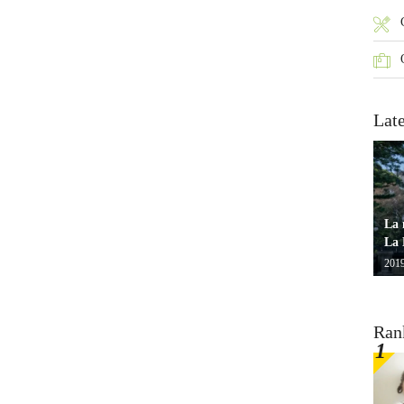
Lat
La 
La 
2019
Ran