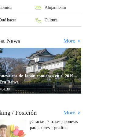
Comida
Alojamiento
Qué hacer
Cultura
est News
More
nueva era de Japón comienza en el 2019 –
Era Reiwa
.04.30
king / Posición
More
¡Gracias! 7 frases japonesas
para expresar gratitud