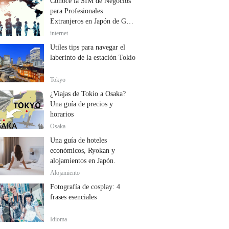
Conoce la SIM de Negocios
para Profesionales
Extranjeros en Japón de GTN
Mobile
internet
Útiles tips para navegar el
laberinto de la estación Tokio
Tokyo
¿Viajas de Tokio a Osaka?
Una guía de precios y
horarios
Osaka
Una guía de hoteles
económicos, Ryokan y
alojamientos en Japón.
Alojamiento
Fotografía de cosplay: 4
frases esenciales
Idioma