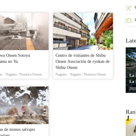
Lat
wa Onsen Sotoyu
Centro de visitantes de Shibu
ama no Yu
Onsen Asociación de ryokan de
Shibu Onsen
no
Nagano / Nozawa Onsen
Nagano
Nagano / Nozawa Onsen
La 
La 
2019
Ran
ue de monos salvajes
kudani