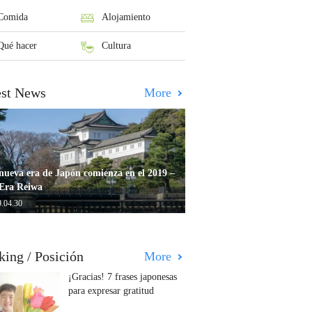
Comida
Alojamiento
Qué hacer
Cultura
est News
More
nueva era de Japón comienza en el 2019 –
Era Reiwa
.04.30
king / Posición
More
¡Gracias! 7 frases japonesas
para expresar gratitud