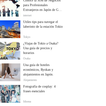
Conoce la SIM de Negocios
para Profesionales
Extranjeros en Japón de GTN
Mobile
internet
Útiles tips para navegar el
laberinto de la estación Tokio
Tokyo
¿Viajas de Tokio a Osaka?
Una guía de precios y
horarios
Osaka
Una guía de hoteles
económicos, Ryokan y
alojamientos en Japón.
Alojamiento
Fotografía de cosplay: 4
frases esenciales
Idioma