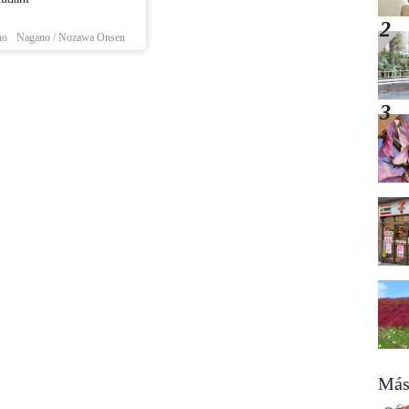
no
Nagano / Nozawa Onsen
Más