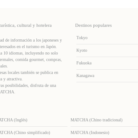
stica, cultural y hotelera
Destinos populares
Tokyo
d de información a los japoneses y
teresados ​​en el turismo en Japón.
Kyoto
a 10 idiomas, incluyendo no solo
s termales, comida gourmet, compras,
Fukuoka
ales.
sas locales también se publica en
Kanagawa
a y atractiva.
as posibilidades, disfruta de una
e MATCHA.
TCHA (Inglés)
MATCHA (Chino tradicional)
TCHA (Chino simplificado)
MATCHA (Indonesio)