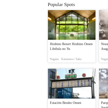
Popular Spots
Hoshino Resort Hoshino Onsen
Noza
Libélula no Yu
Asag
Nagano
Karuizawa / Saku
Naga
Estación Bessho Onsen
Parq
Jigo