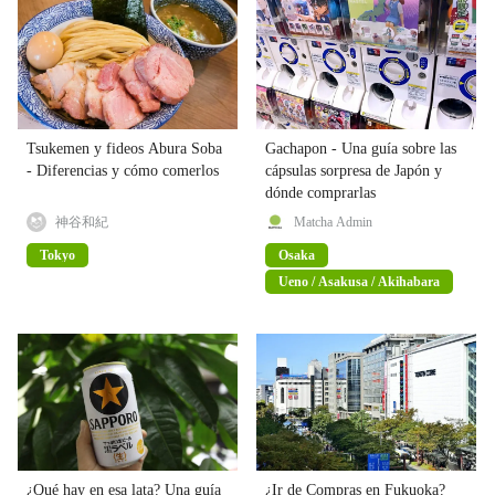
Tsukemen y fideos Abura Soba
Gachapon - Una guía sobre las
- Diferencias y cómo comerlos
cápsulas sorpresa de Japón y
dónde comprarlas
神谷和紀
Matcha Admin
Tokyo
Osaka
Ueno / Asakusa / Akihabara
¿Qué hay en esa lata? Una guía
¿Ir de Compras en Fukuoka?