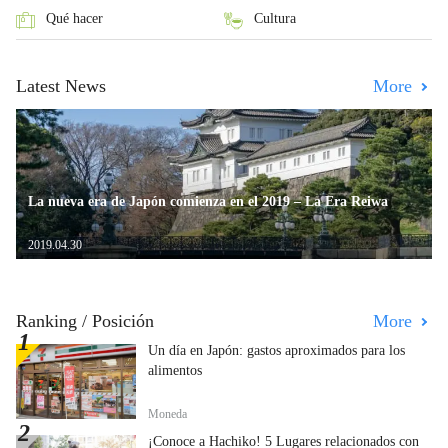
Qué hacer
Cultura
Latest News
More
La nueva era de Japón comienza en el 2019 – La Era Reiwa
2019.04.30
Ranking / Posición
More
Un día en Japón: gastos aproximados para los
alimentos
Moneda
¡Conoce a Hachiko! 5 Lugares relacionados con