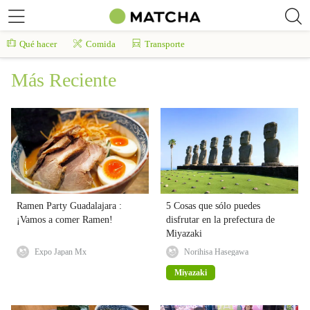
Qué hacer
Comida
Transporte
Más Reciente
Ramen Party Guadalajara :
5 Cosas que sólo puedes
¡Vamos a comer Ramen!
disfrutar en la prefectura de
Miyazaki
Expo Japan Mx
Norihisa Hasegawa
Miyazaki