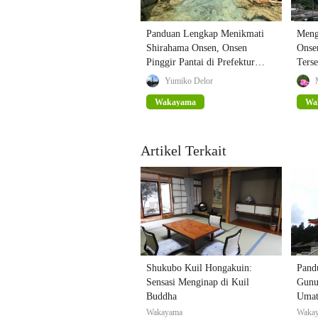
Panduan Lengkap Menikmati
Meng
Shirahama Onsen, Onsen
Onse
Pinggir Pantai di Prefektur
Ters
Wakayama!
Pref
Yumiko Delor
Wakayama
Wa
Artikel Terkait
Shukubo Kuil Hongakuin:
Pand
Sensasi Menginap di Kuil
Gunu
Buddha
Umat
Wakayama
Waka