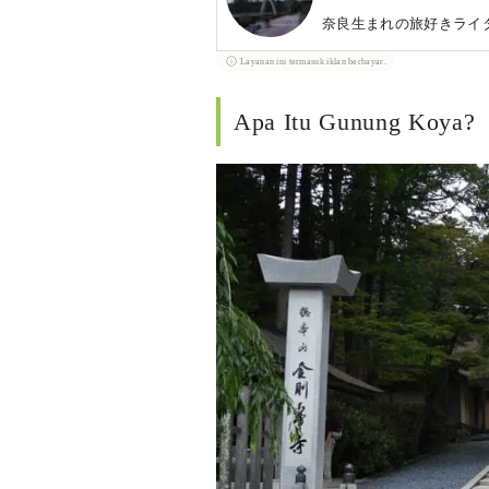
奈良生まれの旅好きライ
Layanan ini termasuk iklan berbayar.
Apa Itu Gunung Koya?