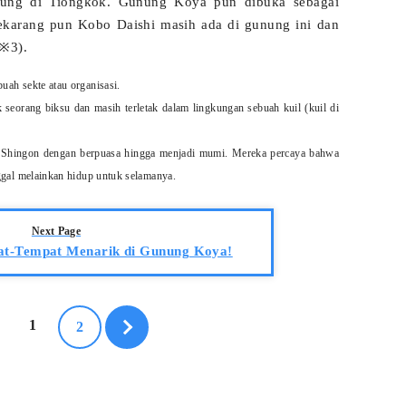
sung di Tiongkok. Gunung Koya pun dibuka sebagai
 sekarang pun Kobo Daishi masih ada di gunung ini dan
(※3).
ah sekte atau organisasi.
 seorang biksu dan masih terletak dalam lingkungan sebuah kuil (kuil di
 Shingon dengan berpuasa hingga menjadi mumi. Mereka percaya bahwa
ggal melainkan hidup untuk selamanya.
Next Page
at-Tempat Menarik di Gunung Koya!
1
2