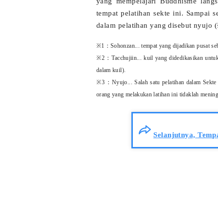
yang mempelajari Buddhisme lang
tempat pelatihan sekte ini. Sampai
dalam pelatihan yang disebut nyujo 
※1：Sohonzan... tempat yang dijadikan pusat sebu
※2：Tacchujiin... kuil yang didedikasikan untuk
dalam kuil).
※3：Nyujo... Salah satu pelatihan dalam Sekte
orang yang melakukan latihan ini tidaklah menin
Selanjutnya, Temp