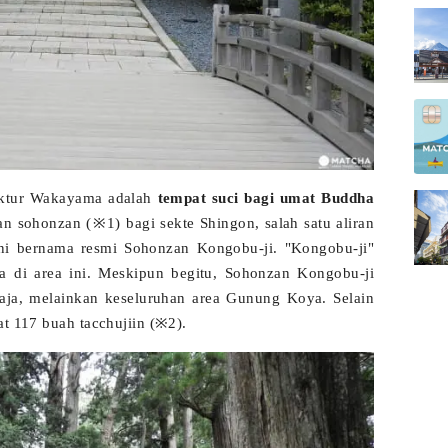
ektur Wakayama adalah
tempat suci bagi umat Buddha
an sohonzan (※1) bagi sekte Shingon, salah satu aliran
ni bernama resmi Sohonzan Kongobu-ji. "Kongobu-ji"
 di area ini. Meskipun begitu, Sohonzan Kongobu-ji
aja, melainkan keseluruhan area Gunung Koya. Selain
at 117 buah tacchujiin (※2).