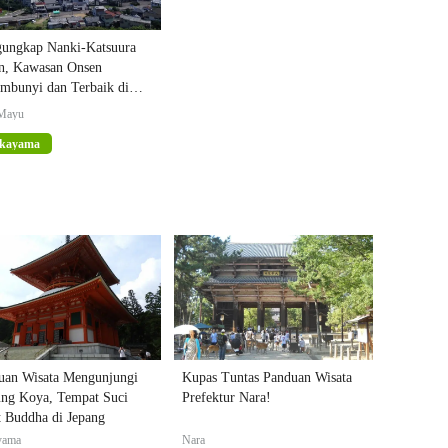
ungkap Nanki-Katsuura
n, Kawasan Onsen
embunyi dan Terbaik di
ektur Wakayama
Mayu
kayama
uan Wisata Mengunjungi
Kupas Tuntas Panduan Wisata
ng Koya, Tempat Suci
Prefektur Nara!
 Buddha di Jepang
yama
Nara