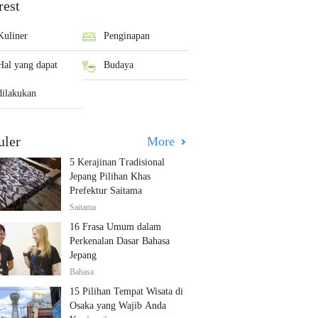
rest
Kuliner
Penginapan
Hal yang dapat
Budaya
dilakukan
uler
More
5 Kerajinan Tradisional
Jepang Pilihan Khas
Prefektur Saitama
Saitama
16 Frasa Umum dalam
Perkenalan Dasar Bahasa
Jepang
Bahasa
15 Pilihan Tempat Wisata di
Osaka yang Wajib Anda