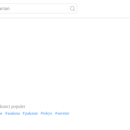
kunci populer
me
asakusa
pakaian
tokyo
suvenir