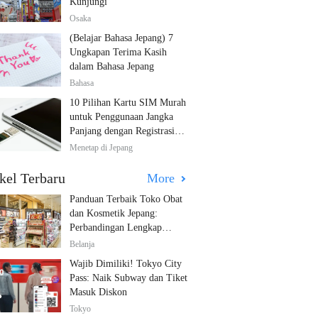
Kunjungi
Osaka
(Belajar Bahasa Jepang) 7
Ungkapan Terima Kasih
dalam Bahasa Jepang
Bahasa
10 Pilihan Kartu SIM Murah
untuk Penggunaan Jangka
Panjang dengan Registrasi
Multibahasa!
Menetap di Jepang
kel Terbaru
More
Panduan Terbaik Toko Obat
dan Kosmetik Jepang:
Perbandingan Lengkap
Diskon dari 12 Toko Farmasi
Belanja
Utama!
Wajib Dimiliki! Tokyo City
Pass: Naik Subway dan Tiket
Masuk Diskon
Tokyo