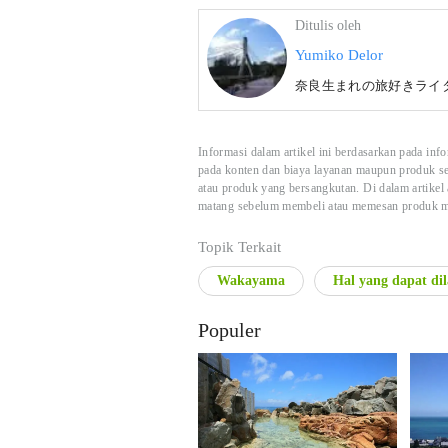
Ditulis oleh
Yumiko Delor
奈良生まれの旅好きライ
Informasi dalam artikel ini berdasarkan pada inf
pada konten dan biaya layanan maupun produk sete
atau produk yang bersangkutan. Di dalam artikel
matang sebelum membeli atau memesan produk mel
Topik Terkait
Wakayama
Hal yang dapat di
Populer