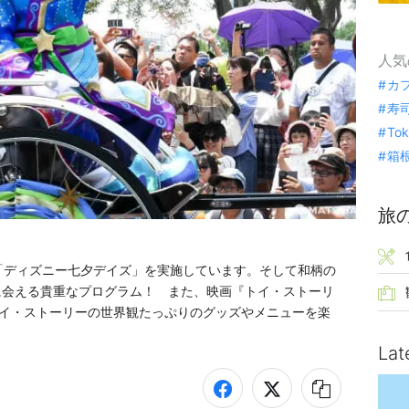
人気
カ
寿
To
箱
旅
「ディズニー七夕デイズ」を実施しています。そして和柄の
に会える貴重なプログラム！　また、映画『トイ・ストーリ
トイ・ストーリーの世界観たっぷりのグッズやメニューを楽
Lat