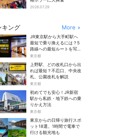
2026.07.29
ンキング
More
JR東京駅から大手町駅へ
最短で乗り換えるには？5
路線への最短ルートを写真
つきでご紹介
東京都
上野駅、どの改札口から出
れば最短？不忍口、中央改
札、公園改札を解説
東京都
初めてでも安心！JR新宿
駅から私鉄・地下鉄への乗
りかえ方法
東京都
東京からの日帰り旅行スポ
ット18選。1時間で電車で
行ける観光地も