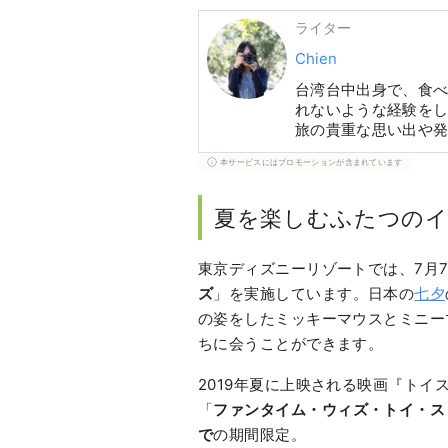
ライター
Chien
台湾台中出身で、食
れないような経験を
旅の貴重な思い出や
り旅：山城、花の季節
本サービスにはプロモーションが含まれています
物詩」があります。
夏を楽しむふたつの
東京ディズニーリゾートでは、7月
ズ
」を実施しています。日本の
七夕
の姿をしたミッキーマウスとミニー
ちに会うことができます。
2019年夏に上映される映画『ト
「
ファンタイム・ウィズ・トイ・ス
で
の期間限定。