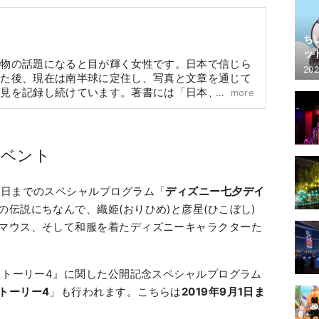
ち
ッ
べ物の話題になると目が輝く女性です。日本で信じら
202
した後、現在は南半球に定住し、写真と文章を通じて
発見を記録し続けています。著書には「日本、ゆっく
more
、島々、海の幸、街の風景と日常、2190X四季の風
イベント
7日までのスペシャルプログラム「
ディズニー七夕デイ
の伝説にちなんで、織姫(おりひめ)と彦星(ひこぼし)
マウス、そして和服を着たディズニーキャラクターた
イストーリー4』に関した公開記念スペシャルプログラム
トーリー4
」も行われます。こちらは
2019年9月1日ま