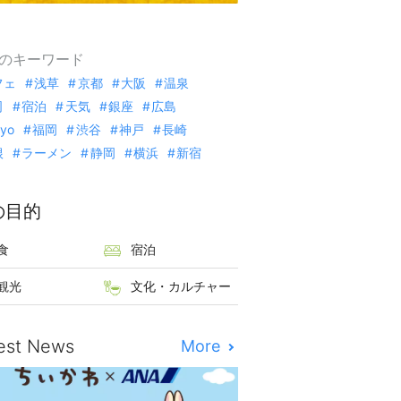
のキーワード
フェ
浅草
京都
大阪
温泉
司
宿泊
天気
銀座
広島
kyo
福岡
渋谷
神戸
長崎
根
ラーメン
静岡
横浜
新宿
の目的
食
宿泊
観光
文化・カルチャー
est News
More