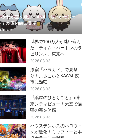
いかわが空を飛ぶ！ANA「ちいかわジェ
ト」が国内線に登場
6.08.05
世界で100万人が迷い込ん
だ「ティム・バートンのラ
ビリンス」東京へ
2026.08.03
原宿「ハラカド」で夏祭
り！よさこいとKAWAII夜
市に熱狂
2026.08.03
『薬屋のひとりごと』×東
京シティビュー！天空で猫
猫の舞を体感
2026.08.03
ハウステンボスのハロウィ
ンが進化！ミッフィーと本
格ホラーに大興奮