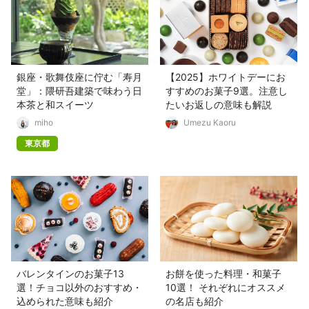
銀座・歌舞伎座に佇む「寿月
【2025】ホワイトデーにお
堂」：隈研吾建築で味わう日
すすめのお菓子9選。注意し
本茶と和スイーツ
たいお返しの意味も解説
miho
Umezu Kaoru
東京都
バレンタインのお菓子13
お餅を使った料理・和菓子
選！チョコ以外のおすすめ・
10選！ それぞれにオススメ
込められた意味も紹介
の名店も紹介