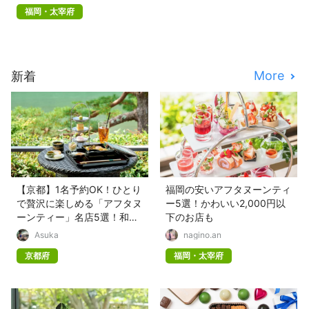
福岡・太宰府
More
新着
【京都】1名予約OK！ひとり
福岡の安いアフタヌーンティ
で贅沢に楽しめる「アフタヌ
ー5選！かわいい2,000円以
ーンティー」名店5選！和の
下のお店も
趣に癒される
Asuka
nagino.an
京都府
福岡・太宰府