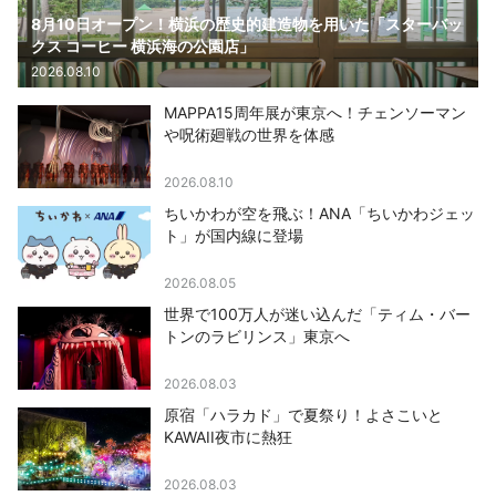
8月10日オープン！横浜の歴史的建造物を用いた「スターバッ
クス コーヒー 横浜海の公園店」
2026.08.10
MAPPA15周年展が東京へ！チェンソーマン
や呪術廻戦の世界を体感
2026.08.10
ちいかわが空を飛ぶ！ANA「ちいかわジェッ
ト」が国内線に登場
2026.08.05
世界で100万人が迷い込んだ「ティム・バー
トンのラビリンス」東京へ
2026.08.03
原宿「ハラカド」で夏祭り！よさこいと
KAWAII夜市に熱狂
2026.08.03