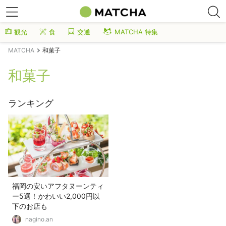
観光
食
交通
MATCHA 特集
MATCHA
和菓子
和菓子
ランキング
福岡の安いアフタヌーンティ
ー5選！かわいい2,000円以
下のお店も
nagino.an