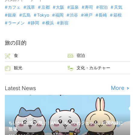
カフェ
浅草
京都
大阪
温泉
寿司
宿泊
天気
銀座
広島
Tokyo
福岡
渋谷
神戸
長崎
箱根
ラーメン
静岡
横浜
新宿
旅の目的
食
宿泊
観光
文化・カルチャー
More
Latest News
ちいかわが空を飛ぶ！ANA「ちいかわジェット」が国内線に
登場