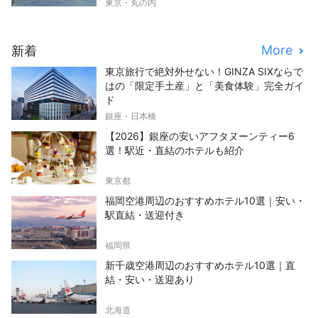
東京・丸の内
More
新着
東京旅行で絶対外せない！GINZA SIXならで
はの「限定手土産」と「美食体験」完全ガイ
ド
銀座・日本橋
【2026】銀座の安いアフタヌーンティー6
選！駅近・直結のホテルも紹介
東京都
福岡空港周辺のおすすめホテル10選｜安い・
駅直結・送迎付き
福岡県
新千歳空港周辺のおすすめホテル10選｜直
結・安い・送迎あり
北海道