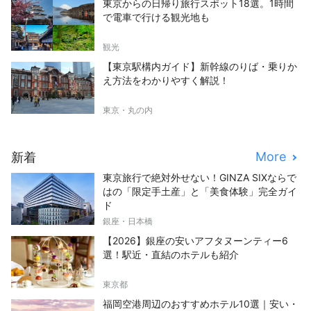
東京からの日帰り旅行スポット18選。1時間
で電車で行ける観光地も
観光
【東京駅構内ガイド】新幹線のりば・乗りか
え方法をわかりやすく解説！
東京・丸の内
More
新着
東京旅行で絶対外せない！GINZA SIXならで
はの「限定手土産」と「美食体験」完全ガイ
ド
銀座・日本橋
【2026】銀座の安いアフタヌーンティー6
選！駅近・直結のホテルも紹介
東京都
福岡空港周辺のおすすめホテル10選｜安い・