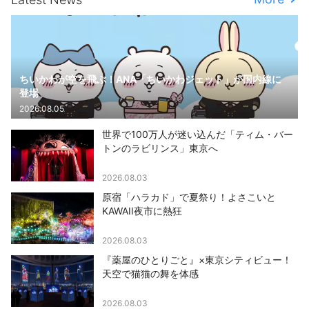
ちいかわが空を飛ぶ！ANA「ちいかわジェット」が国内線に
登場
2026.08.05
世界で100万人が迷い込んだ「ティム・バー
トンのラビリンス」東京へ
2026.08.03
原宿「ハラカド」で夏祭り！よさこいと
KAWAII夜市に熱狂
2026.08.03
『薬屋のひとりごと』×東京シティビュー！
天空で猫猫の舞を体感
2026.08.03