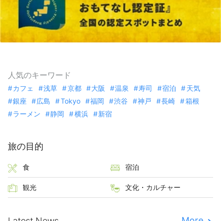
人気のキーワード
カフェ
浅草
京都
大阪
温泉
寿司
宿泊
天気
銀座
広島
Tokyo
福岡
渋谷
神戸
長崎
箱根
ラーメン
静岡
横浜
新宿
旅の目的
食
宿泊
観光
文化・カルチャー
More
Latest News