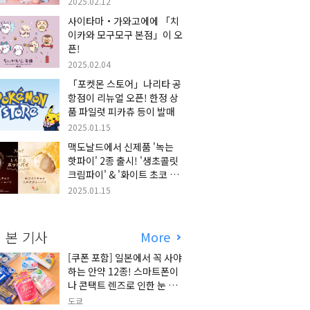
2025.02.12
사이타마・가와고에에 「치
이카와 모구모구 본점」이 오
픈!
2025.02.04
「포켓몬 스토어」나리타 공
항점이 리뉴얼 오픈! 한정 상
품 파일럿 피카츄 등이 발매
2025.01.15
맥도날드에서 신제품 '녹는
핫파이' 2종 출시! '생초콜릿
크림파이' & '화이트 초코 밀
크티 파이' 출시!
2025.01.15
 본 기사
More
[쿠폰 포함] 일본에서 꼭 사야
하는 안약 12종! 스마트폰이
나 콘택트 렌즈로 인한 눈 피
로에 최적!
도쿄