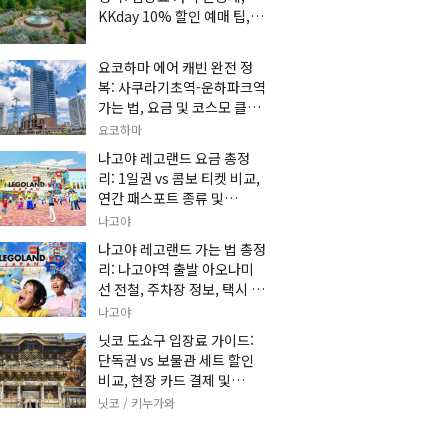
KKday 10% 할인 예매 팁, 쿠
마 켄고 카페 및 가는 법 총정
리
요코하마 에어 캐빈 완전 정
복: 사쿠라기초역-운하파크역
가는 법, 요금 및 코스모 클락
세트권 할인, 추천 관광 코스
요코하마
총정리
나고야 레고랜드 요금 총정
리: 1일권 vs 콤보 티켓 비교,
연간 패스포트 종류 및
KKday 온라인 사전 할인 예
나고야
매 팁
나고야 레고랜드 가는 법 총정
리: 나고야역 출발 아오나미
선 전철, 주차장 정보, 택시 요
금 및 입장권 예약 팁
나고야
닛코 도쇼구 입장료 가이드:
단독권 vs 보물관 세트 할인
비교, 현장 카드 결제 및
KKday 사전 예매 팁
닛코 / 키누가와