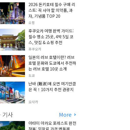
2026 돈키호테 필수 구매 리
스트: 꼭 사야 할 의약품, 과
자, 기념품 TOP 20
쇼핑
후쿠오카 여행 완벽 가이드:
필수 명소 25곳, 4박 5일 코
스, 맛집 & 쇼핑 추천
후쿠오카
일본의 러브 호텔이란? 러브
호텔 문화와 도쿄에서 추천하
는 러브 호텔 10곳 소개
도쿄
난바 (難波)에 오면 여기만큼
은 꼭！10가지 추천 관광지
오사카
 기사
More
아타미 아카오 포레스트 완전
정복: 입장료 가격 변동제,