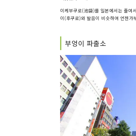
이케부쿠로(池袋)를 일본에서는 줄여서
이(후쿠로)와 발음이 비슷하여 언젠가
부엉이 파출소