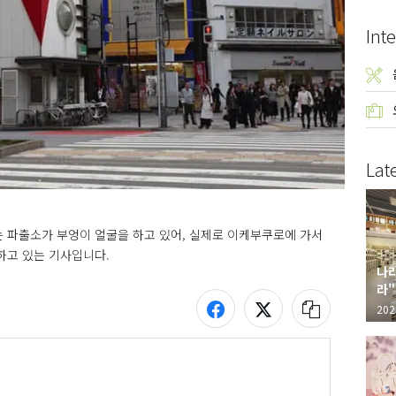
Inte
Lat
 파출소가 부엉이 얼굴을 하고 있어, 실제로 이케부쿠로에 가서 
하고 있는 기사입니다.
나라
라"
"가
202