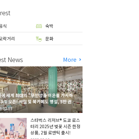
rest
음식
숙박
오락거리
문화
est News
More
에 세계 최대의 "무인양품 이온몰 가시하
 3/1 오픈! 서점 및 북카페도 병설, 5만 권의
시하라 서점"도 출점
5.02.13
스타벅스 리저브® 도쿄 로스
터리 2025년 벚꽃 시즌 한정
상품, 2월 로맨틱 출시!