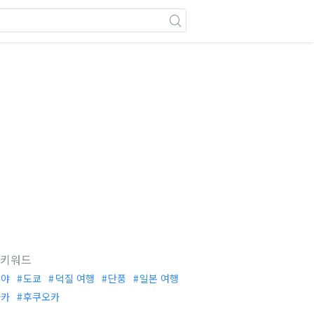
 키워드
부야
도쿄
덕질 여행
단풍
일본 여행
사카
후쿠오카