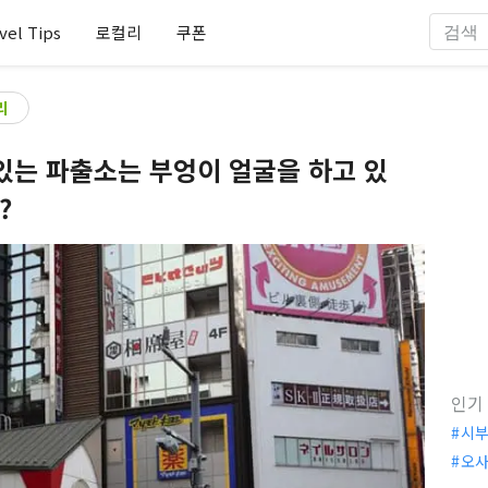
vel Tips
로컬리
쿠폰
리
있는 파출소는 부엉이 얼굴을 하고 있
?
인기
시
오