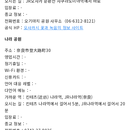
오시는 길：JR오사카 순환선 사쿠라노미야역에서 바로
입장료：-
종교 정보：-
전화번호：오기마치 공원 사무소（06-6312-8121）
공식 HP：
오사카시 꽃과 녹음의 정보 사이트
나라 공원
주소：奈良市登大路町30
영업시간：-
정기휴일：-
Wi-Fi 환경：-
신용카드：-
언어 대응 레벨：-
다언어 메뉴：-
가까운 역：킨테츠(近鉄) 나라역, JR나라역(奈良)
오시는 길：킨테츠 나라역에서 걸어서 5분, JR나라역에서 걸어서 20
분
입장료：-
종교 정보：-