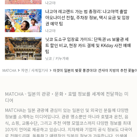
나고야
나고야 레고랜드 가는 법 총정리: 나고야역 출발
아오나미선 전철, 주차장 정보, 택시 요금 및 입장
권 예약 팁
나고야
닛코 도쇼구 입장료 가이드: 단독권 vs 보물관 세
트 할인 비교, 현장 카드 결제 및 KKday 사전 예매
팁
닛코 / 키누가와
MATCHA
자연 / 사계절기사
이것이 일본의 벚꽃 풍경이다! 칸사이 지방의 추천 꽃놀이
MATCHA - 일본의 관광・문화・호텔 정보를 세계에 전달하는 미
디어
MATCHA는 일본 관광에 관심이 있는 일본인 및 외국인 분들께 다양한
정보를 소개하는 미디어입니다. 관광 명소뿐만 아니라 호텔과 온천, 음
식, 쇼핑, 교통수단, 그리고 추천 여행 모델코스까지 다양한 정보를 최대
10가지 언어로 제공하고 있습니다. 지자체와 기업의 공식 정보도 다국어
로 전해드리며, 독특하고 매력적인 일본의 정보가 가득합니다. 인생에