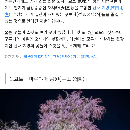
일본인에게도 인기 있는 관광 도시・
교토(京都)
와 방일 여행객들에
게도 인기가 급상승중인
오사카(大阪)
등을 포함한
관서 지방(関西地
方)
. 수많은 세계 유산과 재미있는 구루메(グルメ/음식)들을 즐길 수
있는 것으로 알려진 지방이랍니다.
물론 꽃놀이 스팟도 여러 곳에 있답니다! 옛 도읍인 교토의 벚꽃부터
구루메의 마을인 오사카의 벚꽃까지. 이번에는 모두가 사랑하는 관광
지인 관서 지방의 꽃놀이 스팟을 5곳 소개해 드려요!
관련 기사：
[일본여행 토막상식] 관서(칸사이) 지방 (関西地方)
1.교토「마루야마 공원(円山公園)
」