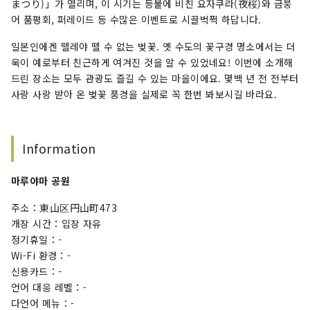
まつり)」가 열리며, 이 시기는 등불에 비친 요자쿠라(夜桜)와 금붕
어 품평회, 퍼레이드 등 수많은 이벤트로 시끌벅쩍 하답니다.
일본인에겐 뗄레야 뗄 수 없는 벚꽃. 옛 수도의 꽃구경 명소에서는 더
욱이 예로부터 친근하게 여겨진 것을 알 수 있었네요! 이번에 소개해
드린 장소는 모두 관광도 즐길 수 있는 마을이에요. 몇백 년 전 전부터
사랑 사랑 받아 온 벚꽃 풍경을 실제로 꼭 한번 봐보시길 바라요.
Information
마루야마 공원
주소：東山区円山町473
개장 시간：입장 자유
정기휴일：-
Wi-Fi 환경：-
신용카드：-
언어 대응 레벨：-
다언어 메뉴：-