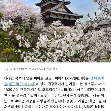
사진 제공：야마토 코오리야마시 관광 협회
나라현 북부에 있는
야마토 코오리야마시(大和郡山市)
는
성 아랫마
을(城下町/죠카마치)
과 성이 관광객에게 인기를 끄는 장소랍니다. 또
1580년에 건축된 야마토 코오리야마(大和郡山) 성은 나라현에서 제
일 가는 꽃구경 스팟이기도 합니다.「고텐자쿠라(御殿桜)」라는 이
름으로 400년 이상을 사랑받아 왔답니다. 벚꽃의 계절인 매년 3월 하
순부터 4월 상순에는「야마토 코오리야마 성 마츠리(大和郡山お城