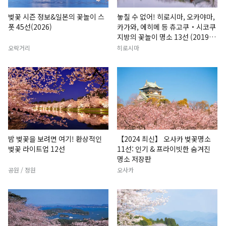
벚꽃 시즌 정보&일본의 꽃놀이 스
놓칠 수 없어! 히로시마, 오카야마,
폿 45선(2026)
카가와, 에히메 등 츄고쿠・시코쿠
지방의 꽃놀이 명소 13선 (2019년
판)
오락거리
히로시마
밤 벚꽃을 보려면 여기! 환상적인
【2024 최신】 오사카 벚꽃명소
벚꽃 라이트업 12선
11선: 인기 & 프라이빗한 숨겨진
명소 저장판
공원 / 정원
오사카