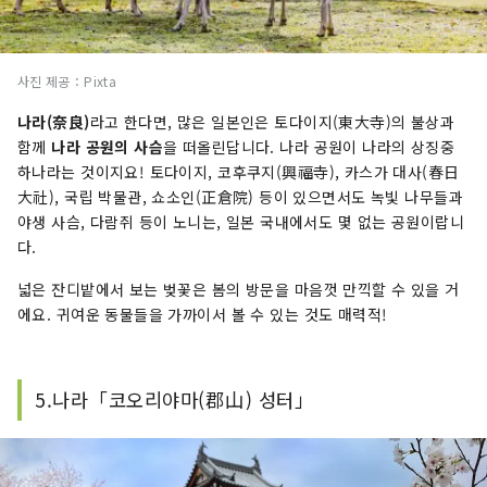
사진 제공：Pixta
나라(奈良)
라고 한다면, 많은 일본인은 토다이지(東大寺)의 불상과
함께
나라 공원의 사슴
을 떠올린답니다. 나라 공원이 나라의 상징중
하나라는 것이지요! 토다이지, 코후쿠지(興福寺), 카스가 대사(春日
大社), 국립 박물관, 쇼소인(正倉院) 등이 있으면서도 녹빛 나무들과
야생 사슴, 다람쥐 등이 노니는, 일본 국내에서도 몇 없는 공원이랍니
다.
넓은 잔디밭에서 보는 벚꽃은 봄의 방문을 마음껏 만끽할 수 있을 거
에요. 귀여운 동물들을 가까이서 볼 수 있는 것도 매력적!
5.나라「코오리야마(郡山) 성터」