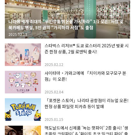
나라에 세계 최대의 "무인양품 이온몰 가시하라" 3/1 오픈! 서점 및
북카페도 병설, 5만 권의 "가시하라 서점"도 출점
2025.02.13
스타벅스 리저브® 도쿄 로스터리 2025년 벚꽃 시
즌 한정 상품, 2월 로맨틱 출시!
2025.02.12
사이타마・가와고에에 「치이카와 모구모구 본
점」이 오픈!
2025.02.04
「포켓몬 스토어」나리타 공항점이 리뉴얼 오픈!
한정 상품 파일럿 피카츄 등이 발매
2025.01.15
맥도날드에서 신제품 '녹는 핫파이' 2종 출시! '생
초콜릿 크림파이' & '화이트 초코 밀크티 파이' 출