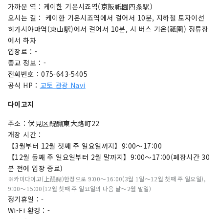
가까운 역：케이한 기온시죠역(京阪祇園四条駅)
오시는 길： 케이한 기온시죠역에서 걸어서 10분, 지하철 토자이선
히가시야마역(東山駅)에서 걸어서 10분, 시 버스 기온(祇園) 정류장
에서 하차
입장료：-
종교 정보：-
전화번호：075-643-5405
공식 HP：
교토 관광 Navi
다이고지
주소：伏見区醍醐東大路町22
개장 시간：
【3월부터 12월 첫째 주 일요일까지】9:00～17:00
【12월 둘째 주 일요일부터 2월 말까지】9:00～17:00(폐장시간 30
분 전에 입장 종료)
※카미다이고(上醍醐)한정으로 9:00～16:00(3월 1일～12월 첫째 주 일요일),
9:00～15:00(12월 첫째 주 일요일의 다음 날～2월 말일)
정기휴일：-
Wi-Fi 환경：-