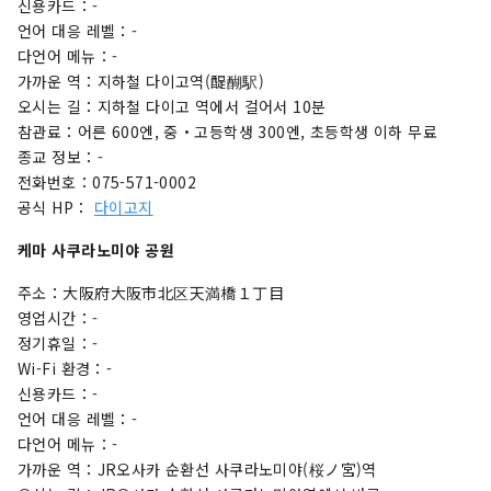
신용카드：-
언어 대응 레벨：-
다언어 메뉴：-
가까운 역：지하철 다이고역(醍醐駅)
오시는 길：지하철 다이고 역에서 걸어서 10분
참관료：어른 600엔, 중・고등학생 300엔, 초등학생 이하 무료
종교 정보：-
전화번호：075-571-0002
공식 HP：
다이고지
케마 사쿠라노미야 공원
주소：大阪府大阪市北区天満橋１丁目
영업시간：-
정기휴일：-
Wi-Fi 환경：-
신용카드：-
언어 대응 레벨：-
다언어 메뉴：-
가까운 역：JR오사카 순환선 사쿠라노미야(桜ノ宮)역