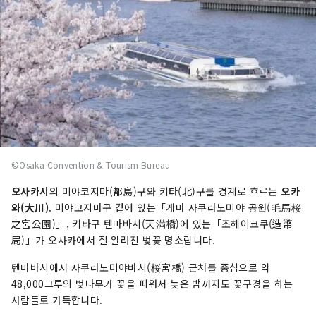
©Osaka Convention & Tourism Bureau
오사카시
의 미야코지마(都島)구와 키타(北)구를 경계로 흐르는
오카
와(大川)
. 미야코지마구 곁에 있는「케마 사쿠라노미야 공원(毛馬桜
之宮公園)」, 키타구 텐마바시(天満橋)에 있는「조헤이쿄쿠(造幣
局)」가 오사카에서 잘 알려진 벚꽃 명소랍니다.
텐마바시에서 사쿠라노미야바시(桜宮橋) 근처를 중심으로 약
48,000그루의 벚나무가 꽃을 피워서 늦은 밤까지도 꽃구경을 하는
사람들로 가득합니다.