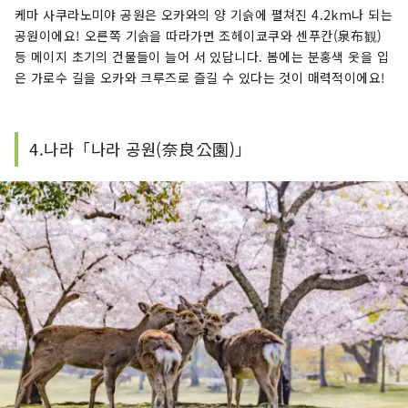
케마 사쿠라노미야 공원은 오카와의 양 기슭에 펼쳐진 4.2km나 되는
공원이에요! 오른쪽 기슭을 따라가면 조헤이쿄쿠와 센푸칸(泉布観)
등 메이지 초기의 건물들이 늘어 서 있답니다. 봄에는 분홍색 옷을 입
은 가로수 길을 오카와 크루즈로 즐길 수 있다는 것이 매력적이에요!
4.나라「나라 공원(奈良公園)」