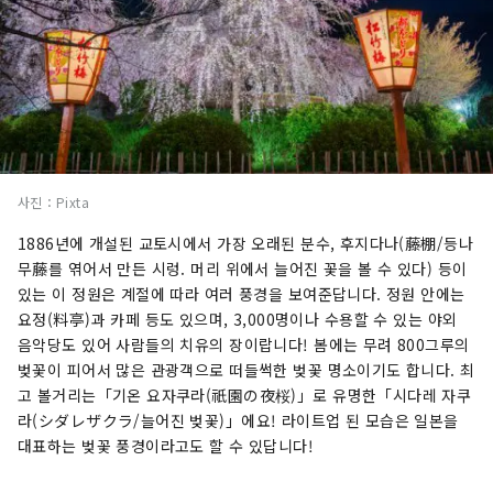
사진：Pixta
1886년에 개설된 교토시에서 가장 오래된 분수, 후지다나(藤棚/등나
무藤를 엮어서 만든 시렁. 머리 위에서 늘어진 꽃을 볼 수 있다) 등이
있는 이 정원은 계절에 따라 여러 풍경을 보여준답니다. 정원 안에는
요정(料亭)과 카페 등도 있으며, 3,000명이나 수용할 수 있는 야외
음악당도 있어 사람들의 치유의 장이랍니다! 봄에는 무려 800그루의
벚꽃이 피어서 많은 관광객으로 떠들썩한 벚꽃 명소이기도 합니다. 최
고 볼거리는「기온 요자쿠라(祇園の夜桜)」로 유명한「시다레 자쿠
라(シダレザクラ/늘어진 벚꽃)」에요! 라이트업 된 모습은 일본을
대표하는 벚꽃 풍경이라고도 할 수 있답니다!