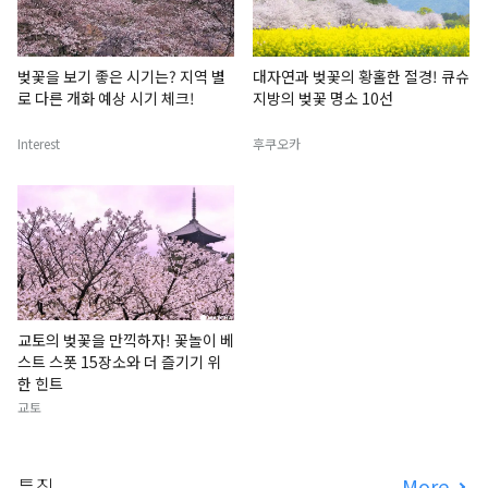
벚꽃을 보기 좋은 시기는? 지역 별
대자연과 벚꽃의 황홀한 절경! 큐슈
로 다른 개화 예상 시기 체크!
지방의 벚꽃 명소 10선
Interest
후쿠오카
교토의 벚꽃을 만끽하자! 꽃놀이 베
스트 스폿 15장소와 더 즐기기 위
한 힌트
교토
특집
More