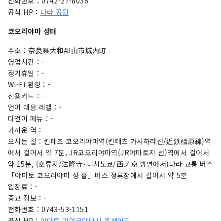
전화번호：0742-27-8036
공식 HP：
나라 공원
코오리야마 성터
주소：奈良県大和郡山市城内町
영업시간：-
정기휴일：-
Wi-Fi 환경：-
신용카드：-
언어 대응 레벨：-
다언어 메뉴：-
가까운 역：
오시는 길：킨테츠 코오리야마역(킨테츠 가시하라선/近鉄橿原線)역
에서 걸어서 약 7분, JR코오리야마역(JR야마토지 선)역에서 걸어서
약 15분, (호류지/法隆寺･니시노쿄/西ノ京 방면에서)나라 교통 버스
「야마토 코오리야마 성 홀」버스 정류장에서 걸어서 약 5분
입장료：-
종교 정보：-
전화번호：0743-53-1151
공식 HP：
야마토 미야코야마시 홈페이지