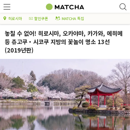
히로시마
할인쿠폰
MATCHA 특집
놓칠 수 없어! 히로시마, 오카야마, 카가와, 에히메
등 츄고쿠・시코쿠 지방의 꽃놀이 명소 13선
(2019년판)