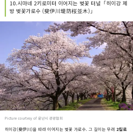
10.시마네 2키로미터 이어지는 벚꽃 터널「히이강 제
방 벚꽃가로수 (斐伊川堤防桜並木)」
Picture courtesy of 운난시 관광협회
히이강(斐伊川)을 따라 이어지는 벚꽃 가로수. 그 길이는 무려
2킬로