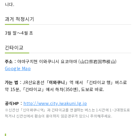
니다.
과거 적정시기
3월 말〜4월 초
긴타이교
주소
：야마구치현 이와쿠니시 요코야마 (山口県岩国市横山)
Google Map
가는 법
：JR산요혼선「
이와쿠니
」역 에서 「긴타이교 행」버스로
약 15분,「긴타이교」에서 하차(350엔), 도보로 바로.
공식HP
：
http://www.city.iwakuni.lg.jp
※신칸선「신이와쿠니역」과 긴타이교를 연결하는 버스는 1시간에 1~2대정도로
적거나 신칸선에서 환승이 용이하지 않은경우가 있으니 주의해주세요.