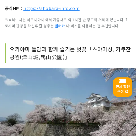
공식HP
：
https://shobara-info.com
※쇼바ㅏ시는 히로시마시 에서 자동차로 약 1시간 반 정도의 거리에 있습니다. 히
로시마 관광을 하신후 갈 경우는
렌터카
나 버스를 이용하는 걸 추천합니다.
오카야마 돌담과 함께 즐기는 벚꽃「츠야마성, 카쿠잔
공원(津山城,鶴山公園)」
면세 할인
쿠폰 앱