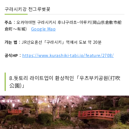
구라시키강 천그루벚꽃
주소
：오카야마현 구라시키시 후나구라초~아루키(岡山県倉敷市船
倉町〜有城)
Google Map
가는 법
：JR산요혼선「구라시키」역에서 도보 약 20분
공식HP
：
https://www.kurashiki-tabi.jp/feature/2708/
8.돗토리 라이트업이 환상적인「우츠부키공원(打吹
公園)」