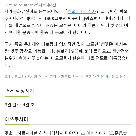
Picture courtesy of 히로시마현
세계문화유산에도 등록되어있는「
이쓰쿠시마신사
」로 유명한
이쓰
쿠시마
. 섬 내에는 약 1900그루의 벚꽃이 자랑스럽게 피어납니다. 바
다를 배경으로 벚꽃이 펴있는 모습은, 바다의 푸른색 덕에 벚꽃의 여
리여리한 분홍색이 한층 더 돋보이게 한답니다.
국가 중요 문화재인 다보탑과 역사적인 절인 코묘인(光明院)에서는
밤 벚꽃 감상
도 가능합니다. 봉보리(※1)에 불이 들어오고, 환상적인
분위기 속에서 꽃놀이는, 나도모르게 한숨이 나올 정도로 아름답습니
다.
※1：봉보리(ぼんぼり)……종이나 명주로 감싼 등. 크기가 작은
사방등
을 의미.
과거 적정시기
3월 말～ 4월 초
이쓰쿠시마
주소
：히로시마현 하쓰카이치시 미야지마초 에비스마치 (広島県廿