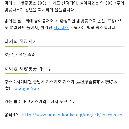
미터
！「벚꽃명소 100선」에도 선정되어, 심어져있는 약 800그루의
벚꽃나무가 강변을 화사하게 물들입니다.
밤에는 본보리에 불이들어오고, 환성적인 밤벚꽃으로 변신. 포장마차
도 여러점포 들어서, 활기찬
시마네현
으뜸가는 벚꽃 명소입니다.
과거의 적정시기
3월 말〜4월 중순
히이강 제방벚꽃 가로수
주소
：시마네현 운난시 기스치조 기스키(島根県雲南市木次町木
次)
Google Map
가는 법
：JR「기스키
역」에서 도보로 바로.
공식HP
：
http://www.unnan-kankou.jp/english/index.html