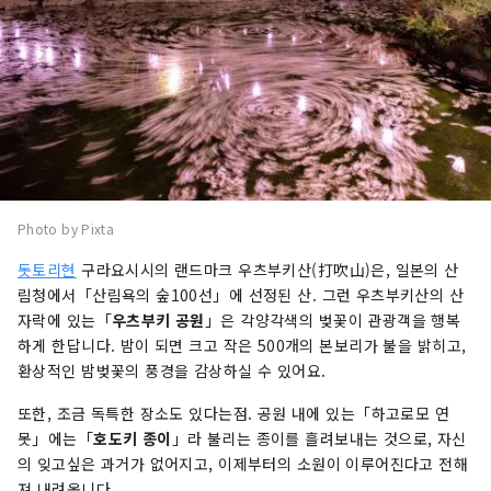
Photo by Pixta
돗토리현
구라요시시의 랜드마크 우츠부키산(打吹山)은, 일본의 산
림청에서「산림욕의 숲100선」에 선정된 산. 그런 우츠부키산의 산
자락에 있는「
우츠부키 공원
」은 각양각색의 벚꽃이 관광객을 행복
하게 한답니다. 밤이 되면 크고 작은 500개의 본보리가 불을 밝히고,
환상적인 밤벚꽃의 풍경을 감상하실 수 있어요.
또한, 조금 독특한 장소도 있다는점. 공원 내에 있는「하고로모 연
못」
에는「
호도키 종이
」라 불리는 종이를 흘려보내는 것으로, 자신
의 잊고싶은 과거가 없어지고, 이제부터의 소원이 이루어진다고 전해
져 내려옵니다.