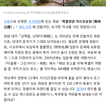
Picture courtesy of 카가와현 리쓰린공원관광사무소
우동
으로 유명한
카가와현
에 있는 정원「
특별장관
리쓰린공원 (栗林
公園)
」!
에도시대
때 만들어진, 유구한 역사를 가진 정원입니다.
정원 내의「남쪽뜰, 난테이(南庭)
」는 300년도 전에 만들어진 정원
으로, 당대의 분위기가 그대로 남아있습니다. 중요한 문화재 정원으
로, 시코쿠에서 유일하게 틀별명승 (特別名勝:일본의 문화재 보호법
에의해 지정된 명승 중에서 특히 가치가 높다 인정된 명승. 국보와 동
격. ) 으로 지정되어 있으며, 2009년에는 일본에 대한 여행가이드
『미슐랭・그린가이드・재팬』에서「해당 장소를 위해 특별히 여행
을 할 가치가 있는 장소」를 의미하는
3스타
를 부여받기도 했습니다.
여섯개의 연못과 13개의 석가산(정원 따위에 돌을 모아 쌓아서 조그
마하게 만든 산)이 있는 정원은 봄이되면 약 320그루의 벚꽃이 장엄
하게 피어나, 정통미와 자연미를 즐길 수 있습니다.
말차
나 런치를 즐
길 수 있는 레스토랑도 운영중이니, 하루종일 여유롭게 보내보시면 어
떨까요?