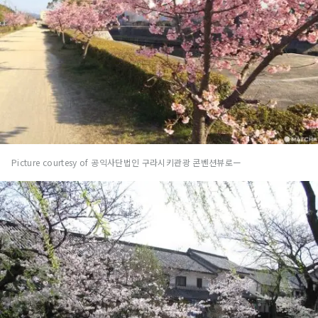
Picture courtesy of 공익사단법인 구라시키관광 콘벤션뷰로ー