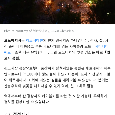
Picture courtesy of 일반사단법인 오노미치관광협회
오노미치시
는
히로시마현
의 인기 관광지중 하나입니다. 신사, 절, 사
적 순례나 아름답고 푸른 세토내해를 넘는 사이클링 로드「
시마나미
해도
」또한 매우 유명합니다. 그런 오노미치의 벚꽃 명소는 바로
「센
코지 공원」
센코지산 정상으로부터 중간까지 펼쳐져있는 공원은 세토내해의 해수
면으로부터 약 100미터 정도 높이에 있기때문에, 도시의 전경과 더불
어 세토내해나 그 위에 떠있는 섬들을 내려다볼 수 있습니다. 봄에는
산봉우리의 벚꽃을 내려다볼 수 있기 덕에, 말 그대로 절경.
역에서부터 산 정상까지 케이블카를 타는 것 또한 가능해, 우아하게
경치를 감상하실 수 있답니다.
과거 적정시기