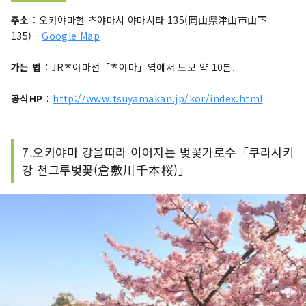
주소
：오카야마현 츠야마시 야마시타 135(岡山県津山市山下
135)
Google Map
가는 법
：JR츠야마선「츠야마」역에서 도보 약 10분.
공식HP
：
http://www.tsuyamakan.jp/kor/index.html
7.오카야마 강을따라 이어지는 벚꽃가로수「쿠라시키
강 천그루벚꽃(倉敷川千本桜)」