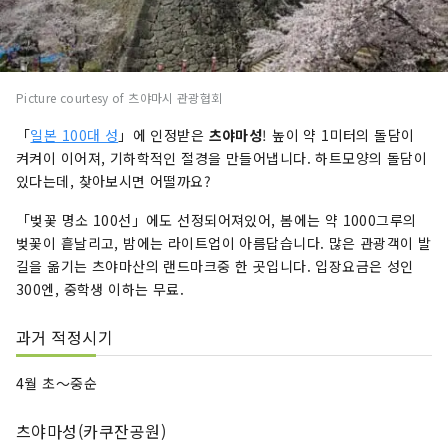
Picture courtesy of 츠야마시 관광협회
「
일본 100대 성
」에 인정받은
츠야마성
! 높이 약 1미터의 돌담이
켜켜이 이어져, 기하학적인 절경을 만들어냅니다. 하트모양의 돌담이
있다는데, 찾아보시면 어떨까요?
「벚꽃 명소 100선」에도 선정되어져있어, 봄에는 약 1000그루의
벚꽃이 흩날리고, 밤에는 라이트업이 아름답습니다. 많은 관광객이 발
길을 옮기는 츠야마산의 랜드마크중 한 곳입니다. 입장요금은 성인
300엔, 중학생 이하는 무료.
과거 적정시기
4월 초〜중순
츠야마성(카쿠잔공원)