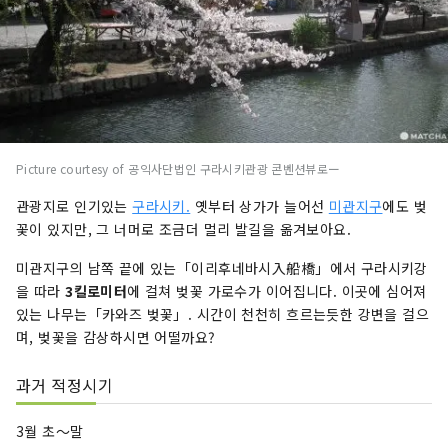
Picture courtesy of 공익사단법인 구라시키관광 콘벤션뷰로ー
관광지로 인기있는
구라시키.
옛부터 상가가 늘어선
미관지구
에도 벚
꽃이 있지만, 그 너머로 조금더 멀리 발길을 옮겨보아요.
미관지구의 남쪽 끝에 있는「이리후네바시入船橋
」에서 구라시키강
을 따라
3킬로미터
에 걸쳐 벚꽃 가로수가 이어집니다. 이곳에 심어져
있는 나무는「카와즈 벚꽃」. 시간이 천천히 흐르는듯한 강변을 걸으
며, 벚꽃을 감상하시면 어떨까요?
과거 적정시기
3월 초〜말