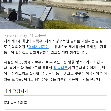
Picture courtesy of 히로시마현
세계 제2차 대전의 피폭후, 세계의 영구적인 평화를 기원하는 공원으
로 설립되어진「
평화기념공원
」. 유네스코 세계유산에 등재된「
원폭
돔
」이 있는걸로 알고계신분이 많으실 거라 생각합니다.
사실은 이곳, 벚꽃 가로수가 매우 아름다운
벚꽃 명소
이기도 하답니
다. 봄에는 약 300그루의 훌륭한
왕 벚나무
가 강을따라 이어지고, 밤
에는 라이트업도 실시합니다. 원폭 돔 주변으로 벚꽃이 아름답게 피어
있는 모습은, 뭐라고 형언할수 없는 엄숙한 기분이 들기도 한답니다.
과거 적정시기
3월 말〜4월 초