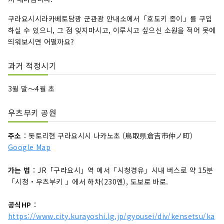
구라요시시라카베토담광 군
관광 안내소에서「호도키 종이」를 구입
하실 수 있으니, 그 점 잊지마시고, 이루시고 싶으신 소원을 적어 못에
띄워보시면 어떨까요?
과거 적정시기
3월 말〜4월 초
우츠부키 공원
주소
：돗토리현 구라요시시 나카노초 (鳥取県倉吉市仲ノ町)
Google Map
가는 법
：JR「구라요시」역 에서「시청경유」시내 버스로 약 15분
「시청・우츠부키 」에서 하차(230엔), 도보로 바로.
공식HP
：
https://www.city.kurayoshi.lg.jp/gyousei/div/kensetsu/ka