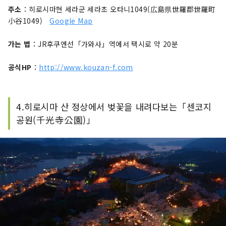
주소
：히로시마현 세라군 세라초 오타니1049(広島県世羅郡世羅町
小谷1049)
Google Map
가는 법
：JR후쿠엔선「가와사」역에서 택시로 약 20분
공식HP
：
http://www.kouzan-f.com
4.히로시마 산 정상에서 벚꽃을 내려다보는「센코지
공원(千光寺公園)」