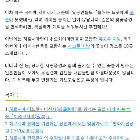
셨나요?
아차 하는 사이에 져버리기 때문에, 일본인들도「올해는 느긋하게
꽃
놀이
못했네~」라며 기회를 놓치는 일이 많답니다. 일본의 벚꽃풍경
을 만끽하려면, 확실하게 계획을 세워두시길 추천해요!
이번에는 히로시마현이나 오카야마현등을 포함한
츄고쿠 지방
, 카가
와현이나 에히메현등을 포함하는
시코쿠 지방
의 꽃놀이 명소를 10곳
소개합니다.
바다나 산 등, 장대한 자연풍경과 함께 즐기실 수 있는 꽃놀이 명소는,
일본인들이 보아도 무심결에 감탄을 내뱉을만큼 아름다운곳이 많답니
다. 꼭 체크해 두고 언젠가는 가보고싶은곳 투성이 입니다.
목차：
1.
히로시마 이쓰쿠시마신사(厳島神社)로 향하는 길을 따라 피는 벚
꽃「이쓰쿠시마(宮島)」
2.
히로시마 평화를 기원하는 공원에서 보는 벚꽃가로수「평화기념공
원 (平和記念公園)」
3.
히로시마 전국굴지의 수양벚나무 가로수「세라 고잔 후레아이노