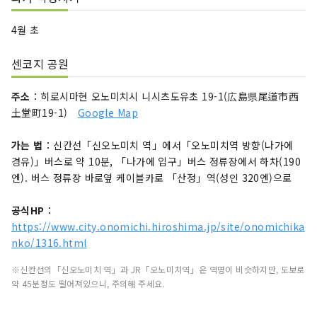
4월 초
센코지 공원
주소
：히로시마현 오노미치시 니시츠도유초 19-1(広島県尾道市西
土堂町19-1)
Google Map
가는 법
：신칸선「신오노미치 역」에서「오노미치역 방향(나가에
경유)」버스로 약 10분, 「나가에 입구」버스 정류장에서 하차(190
엔). 버스 정류장 바로옆 케이블카로 「산정」역(성인 320엔)으로
공식HP
：
https://www.city.onomichi.hiroshima.jp/site/onomichika
nko/1316.html
※신칸선의「신오노미치 역」과 JR「오노미치역」은 역명이 비슷하지만, 도보로
약 45분정도 떨어져있으니, 주의해 주세요.