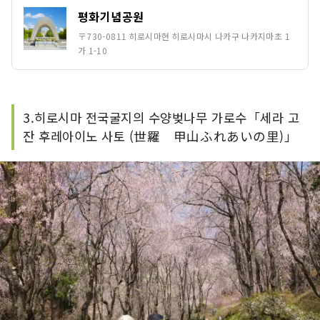
평화기념공원
〒730-0811 히로시마현 히로시마시 나카구 나카지마초 1
가 1-10
3.히로시마 전국굴지의 수양벚나무 가로수「세라 고
잔 후레아이노 사토 (世羅 甲山ふれあいの里)」