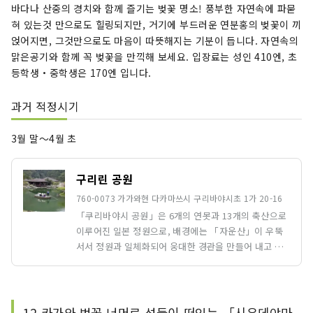
바다나 산중의 경치와 함께 즐기는 벚꽃 명소! 풍부한 자연속에 파묻
혀 있는것 만으로도 힐링되지만, 거기에 부드러운 연분홍의 벚꽃이 끼
얹어지면, 그것만으로도 마음이 따뜻해지는 기분이 듭니다. 자연속의
맑은공기와 함께 꼭 벚꽃을 만끽해 보세요. 입장료는 성인 410엔, 초
등학생・중학생은 170엔 입니다.
과거 적정시기
3월 말〜4월 초
구리린 공원
760-0073 가가와현 다카마쓰시 구리바야시초 1가 20-16
「쿠리바야시 공원」은 6개의 연못과 13개의 축산으로
이루어진 일본 정원으로, 배경에는 「자운산」이 우뚝
서서 정원과 일체화되어 웅대한 경관을 만들어 내고 있
습니다. 특히 주목해야 할 것은 가을의 라이트 업입니다.
새빨갛게 물든 단풍에 빛이 닿아 공원 안은 신비한 분위
기에 싸여 있습니다.
12.카가와 벚꽃 너머로 섬들이 떠있는 「시우데야마