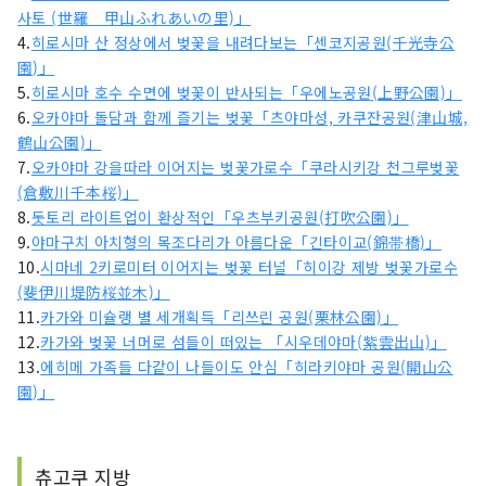
사토 (世羅 甲山ふれあいの里)」
4.
히로시마 산 정상에서 벚꽃을 내려다보는「센코지공원(千光寺公
園)」
5.
히로시마 호수 수면에 벚꽃이 반사되는「우에노공원(上野公園)」
6.
오카야마 돌담과 함께 즐기는 벚꽃「츠야마성, 카쿠잔공원(津山城,
鶴山公園)」
7.
오카야마 강을따라 이어지는 벚꽃가로수「쿠라시키강 천그루벚꽃
(倉敷川千本桜)」
8.
돗토리 라이트업이 환상적인「우츠부키공원(打吹公園)」
9.
야마구치 아치형의 목조다리가 아름다운「긴타이교(錦帯橋)」
10.
시마네 2키로미터 이어지는 벚꽃 터널「히이강 제방 벚꽃가로수
(斐伊川堤防桜並木)」
11.
카가와 미슐랭 별 세개획득「리쓰린 공원(栗林公園)」
12.
카가와 벚꽃 너머로 섬들이 떠있는 「시우데야마(紫雲出山)」
13.
에히메 가족들 다같이 나들이도 안심「히라키야마 공원(開山公
園)」
츄고쿠 지방