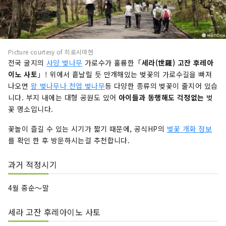
Picture courtesy of 히로시마현
전국 굴지의
사양 벚나무
가로수가 훌륭한「
세라(世羅) 고잔 후레아
이노 사토
」! 위에서 흩날릴 듯 만개해있는 벚꽃의 가로수길을 빠져
나오면
왕 벚나무나 천엽 벚나무
등 다양한 종류의 벚꽃이 줄지어 있습
니다. 부지 내에는 대형 공원도 있어
아이들과 동행해도 걱정없는
벚
꽃 명소입니다.
꽃놀이 즐길 수 있는 시기가 짧기 때문에, 공식HP의
벚꽃 개화 정보
를 확인 한 후 방문하시는걸 추천합니다.
과거 적정시기
4월 중순〜말
세라 고잔 후레아이노 사토