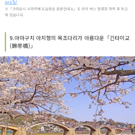
nri/5/
※「구라요시 시라카베 도담광군 관광안내소」도 위의 버스 정류장 하차 후 부근
에 있습니다.
9.야마구치 아치형의 목조다리가 아름다운「긴타이교
(錦帯橋)」