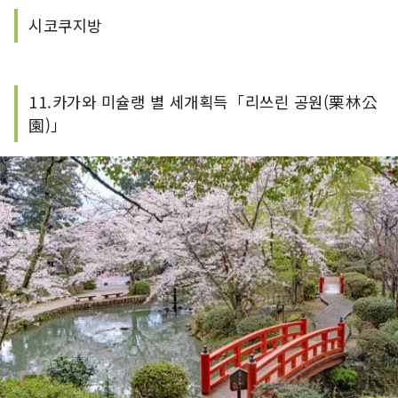
시코쿠지방
11.카가와 미슐랭 별 세개획득「리쓰린 공원(栗林公
園)」