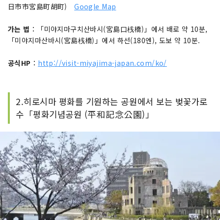
日市市宮島町胡町)
Google Map
가는 법
：「미야지마구치산바시(宮島口桟橋)」에서 배로 약 10분,
「미야지마산바시(宮島桟橋)」에서 하선(180엔), 도보 약 10분.
공식HP
：
http://visit-miyajima-japan.com/ko/
2.히로시마 평화를 기원하는 공원에서 보는 벚꽃가로
수「평화기념공원 (平和記念公園)」