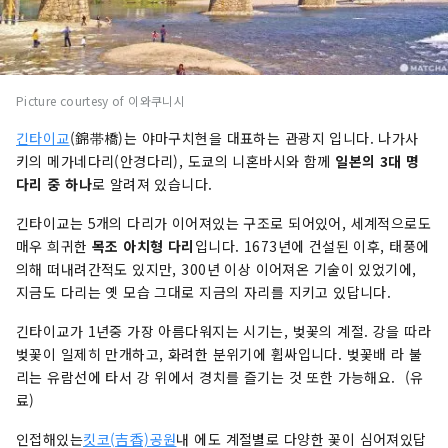
Picture courtesy of 이와쿠니시
긴타이교
(錦帯橋)는 야마구치현을 대표하는 관광지 입니다. 나가사
키의 메가네다리(안경다리), 도쿄의 니혼바시와 함께
일본의 3대 명
다리 중 하나
로 알려져 있습니다.
긴타이교는 5개의 다리가 이어져있는 구조로 되어있어, 세계적으로도
매우 희귀한
목조 아치형 다리
입니다. 1673년에 건설된 이후, 태풍에
의해 떠내려간적도 있지만, 300년 이상 이어져온 기술이 있었기에,
지금도 다리는 옛 모습 그대로 지금의 자리를 지키고 있답니다.
긴타이교가 1년중 가장 아름다워지는 시기는, 벚꽃의 계절. 강을 따라
벚꽃이 일제히 만개하고, 화려한 분위기에 휩싸입니다. 벚꽃배 라 불
리는 유람선에 타서 강 위에서 경치를 즐기는 것 또한 가능해요. (유
료)
인접해있는
킷코(吉香)공원
내 에도 계절별로 다양한 꽃이 심어져있답