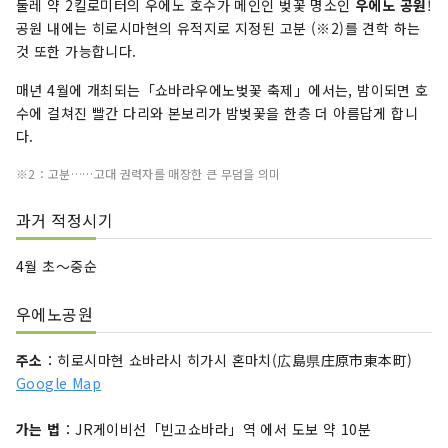
둘레 약 2킬로미터의 우에노 호수가 메인인 벚꽃 명소인
우에노 공원
!
공원 내에는 히로시마현의 유적지로 지정된 고분 (※2)
를 견학 하는
것 또한 가능합니다.
매년 4월에 개최되는「쇼바라우에노벚꽃 축제」에서는, 밤이되면 호
수에 걸쳐진 빨간 다리와 본보리
가 밤벚꽃을 한층 더 아름답게 합니
다.
※2：고분……고대 권력자를 매장한 큰 무덤을 의미
과거 적정시기
4월 초～중순
우에노공원
주소
：히로시마현 쇼바라시 히가시 혼마치(広島県庄原市東本町)
Google Map
가는 법
：JR게이비선「빈고쇼바라」역 에서 도보 약 10분