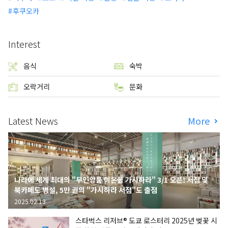
후쿠오카
Interest
음식
숙박
오락거리
문화
Latest News
More
나라에 세계 최대의 "무인양품 이온몰 가시하라" 3/1 오픈! 서점 및
북카페도 병설, 5만 권의 "가시하라 서점"도 출점
2025.02.13
스타벅스 리저브® 도쿄 로스터리 2025년 벚꽃 시