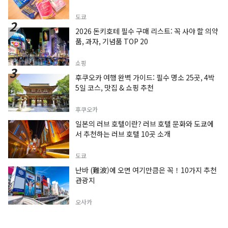
도쿄
2026 돈키호테 필수 구매 리스트: 꼭 사야 할 의약
품, 과자, 기념품 TOP 20
쇼핑
후쿠오카 여행 완벽 가이드: 필수 명소 25곳, 4박
5일 코스, 맛집 & 쇼핑 추천
후쿠오카
일본의 러브 호텔이란? 러브 호텔 문화와 도쿄에
서 추천하는 러브 호텔 10곳 소개
도쿄
난바 (難波)에 오면 여기만큼은 꼭！10가지 추천
관광지
오사카