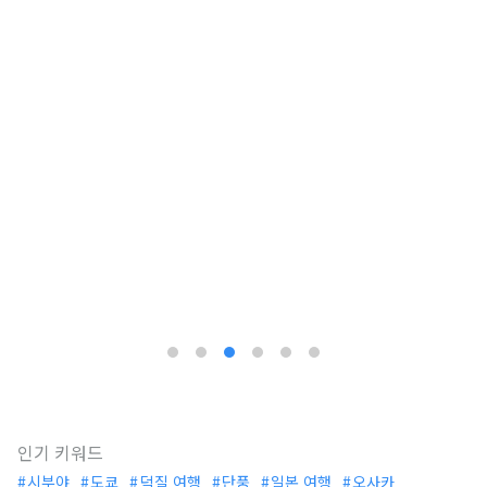
인기 키워드
시부야
도쿄
덕질 여행
단풍
일본 여행
오사카