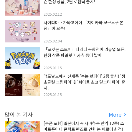
즌 한정 상품, 2월 로맨틱 출시!
2025.02.12
사이타마・가와고에에 「치이카와 모구모구 본
점」이 오픈!
2025.02.04
「포켓몬 스토어」나리타 공항점이 리뉴얼 오픈!
한정 상품 파일럿 피카츄 등이 발매
2025.01.15
맥도날드에서 신제품 '녹는 핫파이' 2종 출시! '생
초콜릿 크림파이' & '화이트 초코 밀크티 파이' 출
시!
2025.01.15
많이 본 기사
More
[쿠폰 포함] 일본에서 꼭 사야하는 안약 12종! 스
마트폰이나 콘택트 렌즈로 인한 눈 피로에 최적!