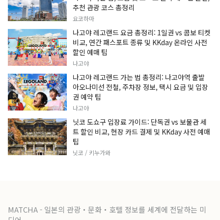
추천 관광 코스 총정리
요코하마
나고야 레고랜드 요금 총정리: 1일권 vs 콤보 티켓
비교, 연간 패스포트 종류 및 KKday 온라인 사전
할인 예매 팁
나고야
나고야 레고랜드 가는 법 총정리: 나고야역 출발
아오나미선 전철, 주차장 정보, 택시 요금 및 입장
권 예약 팁
나고야
닛코 도쇼구 입장료 가이드: 단독권 vs 보물관 세
트 할인 비교, 현장 카드 결제 및 KKday 사전 예매
팁
닛코 / 키누가와
MATCHA - 일본의 관광・문화・호텔 정보를 세계에 전달하는 미
디어