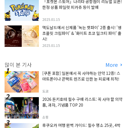
「포켓몬 스토어」나리타 공항점이 리뉴얼 오픈!
한정 상품 파일럿 피카츄 등이 발매
2025.01.15
맥도날드에서 신제품 '녹는 핫파이' 2종 출시! '생
초콜릿 크림파이' & '화이트 초코 밀크티 파이' 출
시!
2025.01.15
많이 본 기사
More
[쿠폰 포함] 일본에서 꼭 사야하는 안약 12종! 스
마트폰이나 콘택트 렌즈로 인한 눈 피로에 최적!
도쿄
2026 돈키호테 필수 구매 리스트: 꼭 사야 할 의약
품, 과자, 기념품 TOP 20
쇼핑
후쿠오카 여행 완벽 가이드: 필수 명소 25곳, 4박