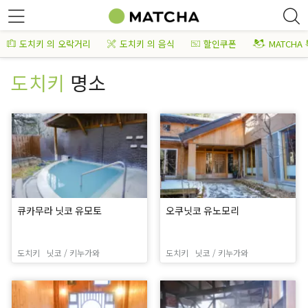
도치키 의 오락거리
도치키 의 음식
할인쿠폰
MATCHA
도치키
명소
큐카무라 닛코 유모토
오쿠닛코 유노모리
도치키
닛코 / 키누가와
도치키
닛코 / 키누가와