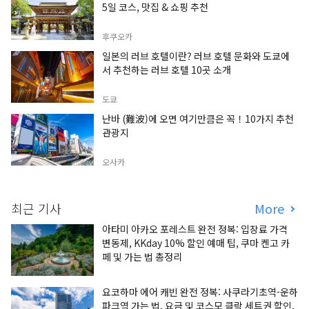
5일 코스, 맛집 & 쇼핑 추천
후쿠오카
일본의 러브 호텔이란? 러브 호텔 문화와 도쿄에
서 추천하는 러브 호텔 10곳 소개
도쿄
난바 (難波)에 오면 여기만큼은 꼭！10가지 추천
관광지
오사카
최근 기사
More
아타미 아카오 포레스트 완전 정복: 입장료 가격
변동제, KKday 10% 할인 예매 팁, 쿠마 켄고 카
페 및 가는 법 총정리
요코하마 에어 캐빈 완전 정복: 사쿠라기초역-운하
파크역 가는 법, 요금 및 코스모 클락 세트권 할인,