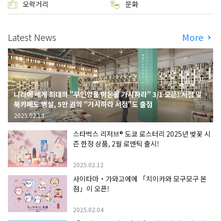
오락거리
문화
Latest News
More
나라에 세계 최대의 "무인양품 이온몰 가시하라" 3/1 오픈! 서점 및
북카페도 병설, 5만 권의 "가시하라 서점"도 출점
2025.02.13
스타벅스 리저브® 도쿄 로스터리 2025년 벚꽃 시
즌 한정 상품, 2월 로맨틱 출시!
2025.02.12
사이타마・가와고에에 「치이카와 모구모구 본
점」이 오픈!
2025.02.04