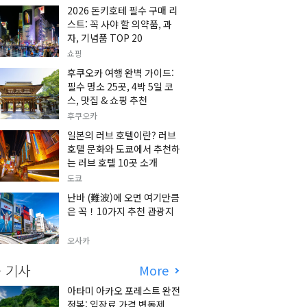
2026 돈키호테 필수 구매 리
스트: 꼭 사야 할 의약품, 과
자, 기념품 TOP 20
쇼핑
후쿠오카 여행 완벽 가이드:
필수 명소 25곳, 4박 5일 코
스, 맛집 & 쇼핑 추천
후쿠오카
일본의 러브 호텔이란? 러브
호텔 문화와 도쿄에서 추천하
는 러브 호텔 10곳 소개
도쿄
난바 (難波)에 오면 여기만큼
은 꼭！10가지 추천 관광지
오사카
 기사
More
아타미 아카오 포레스트 완전
정복: 입장료 가격 변동제,