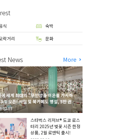
rest
음식
숙박
오락거리
문화
est News
More
에 세계 최대의 "무인양품 이온몰 가시하
 3/1 오픈! 서점 및 북카페도 병설, 5만 권의
시하라 서점"도 출점
5.02.13
스타벅스 리저브® 도쿄 로스
터리 2025년 벚꽃 시즌 한정
상품, 2월 로맨틱 출시!