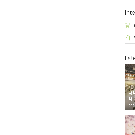
Inte
Lat
나라
라"
"가
202