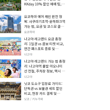
KKday 10% 할인 예매 팁, 쿠
마 켄고 카페 및 가는 법 총정
리
요코하마 에어 캐빈 완전 정
복: 사쿠라기초역-운하파크역
가는 법, 요금 및 코스모 클락
세트권 할인, 추천 관광 코스
요코하마
총정리
나고야 레고랜드 요금 총정
리: 1일권 vs 콤보 티켓 비교,
연간 패스포트 종류 및
KKday 온라인 사전 할인 예
나고야
매 팁
나고야 레고랜드 가는 법 총정
리: 나고야역 출발 아오나미
선 전철, 주차장 정보, 택시 요
금 및 입장권 예약 팁
나고야
닛코 도쇼구 입장료 가이드:
단독권 vs 보물관 세트 할인
비교, 현장 카드 결제 및
KKday 사전 예매 팁
닛코 / 키누가와