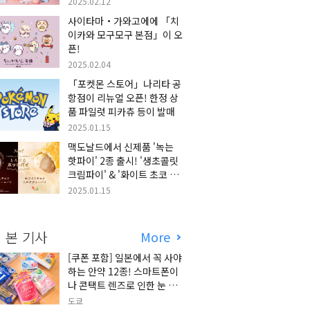
2025.02.12
사이타마・가와고에에 「치
이카와 모구모구 본점」이 오
픈!
2025.02.04
「포켓몬 스토어」나리타 공
항점이 리뉴얼 오픈! 한정 상
품 파일럿 피카츄 등이 발매
2025.01.15
맥도날드에서 신제품 '녹는
핫파이' 2종 출시! '생초콜릿
크림파이' & '화이트 초코 밀
크티 파이' 출시!
2025.01.15
 본 기사
More
[쿠폰 포함] 일본에서 꼭 사야
하는 안약 12종! 스마트폰이
나 콘택트 렌즈로 인한 눈 피
로에 최적!
도쿄