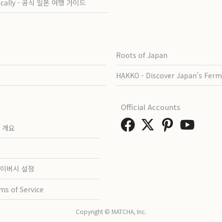
ocally - 공식 일본 여행 가이드
Roots of Japan
HAKKO - Discover Japan’s Ferm
Official Accounts
 개요
이버시 설정
ms of Service
Copyright © MATCHA, Inc.