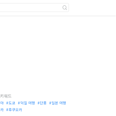
 키워드
부야
도쿄
덕질 여행
단풍
일본 여행
사카
후쿠오카