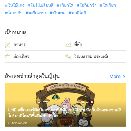
ใบไม้แดง
ใบไม้เปลี่ยนสี
เกียวโต
โอกินาว่า
โตเกียว
โอซาก้า
เครื่องราง
เงินเยน
คามิโคจิ
เป้าหมาย
อาหาร
ที่พัก
ท่องเที่ยว
วัฒนธรรม ประเพณี
อัพเดทข่าวล่าสุดในญี่ปุ่น
More
LINE สติ๊กเกอร์ศิลปินการ์ตูนนิชิทีมูระ ยูจิ ร่วมมือกับตัวละครซานริ
โอ! มาที่โดนกิซื้อสินค้าจำกัด
2025.03.25