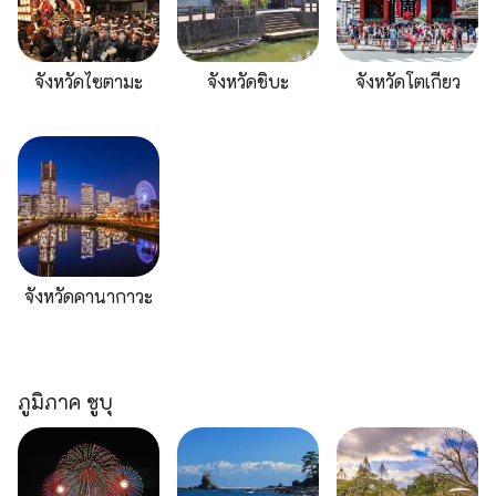
จังหวัดไซตามะ
จังหวัดชิบะ
จังหวัดโตเกียว
จังหวัดคานากาวะ
ภูมิภาค ชูบุ