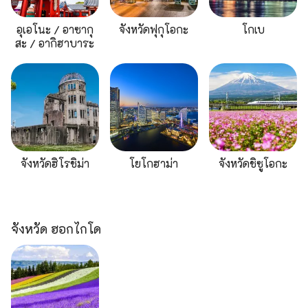
อุเอโนะ / อาซากุ
จังหวัดฟุกุโอกะ
โกเบ
สะ / อากิฮาบาระ
จังหวัดฮิโรชิม่า
โยโกฮาม่า
จังหวัดชิซูโอกะ
จังหวัด ฮอกไกโด