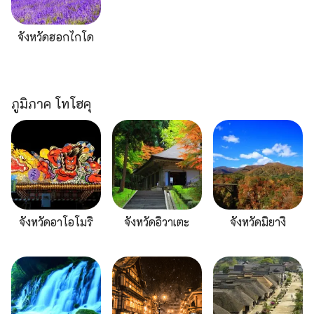
จังหวัดฮอกไกโด
ภูมิภาค โทโฮคุ
จังหวัดอาโอโมริ
จังหวัดอิวาเตะ
จังหวัดมิยางิ