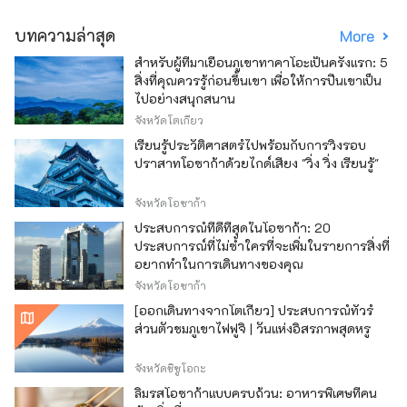
บทความล่าสุด
More
สำหรับผู้ที่มาเยือนภูเขาทาคาโอะเป็นครั้งแรก: 5
สิ่งที่คุณควรรู้ก่อนขึ้นเขา เพื่อให้การปีนเขาเป็น
ไปอย่างสนุกสนาน
จังหวัดโตเกียว
เรียนรู้ประวัติศาสตร์ไปพร้อมกับการวิ่งรอบ
ปราสาทโอซาก้าด้วยไกด์เสียง "วิ่ง วิ่ง เรียนรู้"
จังหวัดโอซาก้า
ประสบการณ์ที่ดีที่สุดในโอซาก้า: 20
ประสบการณ์ที่ไม่ซ้ำใครที่จะเพิ่มในรายการสิ่งที่
อยากทำในการเดินทางของคุณ
จังหวัดโอซาก้า
[ออกเดินทางจากโตเกียว] ประสบการณ์ทัวร์
ส่วนตัวชมภูเขาไฟฟูจิ | วันแห่งอิสรภาพสุดหรู
จังหวัดชิซูโอกะ
ลิ้มรสโอซาก้าแบบครบถ้วน: อาหารพิเศษที่คน