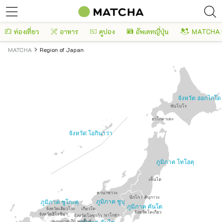
ท่องเที่ยว
อาหาร
คูปอง
อัพเดทญี่ปุ่น
MATCHA 
MATCHA
Region of Japan
จังหวัด ฮอกไกโด
ซัปโปโร
ฮาโกดาเตะ
จังหวัด โอกินาว่า
ภูมิภาค โทโฮคุ
เซ็นได
คานาซาวะ
นิกโก / คินุกาวะ
ภูมิภาค ชูบุ
ภูมิภาค ชูโกะคุ
ภูมิภาค คันโต
จังหวัดเฮียวโกะ
เกียวโต
จังหวัดโตเกียว
จังหวัดฮิโรชิม่า
นาโกย่า
จังหวัดโอซาก้า
ทุกหมวด ใน ทุกพื้นที่