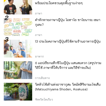
พร้อมประโยคชวนคุยพื้นฐานง่ายๆ
ภาษา
คำทักทายภาษาญี่ปุ่น โอฮาโย ซาโยนาระ เซมา
กุเตะ?
ภาษา
13 ประโยคภาษาญี่ปุ่นที่ใช้ตามร้านอาหารญี่ปุ่น
อาหาร
6 แอปเรียกแท็กซี่ในญี่ปุ่น แสนสะดวก (สรุปรวม
วิธีใช้ ภาษาที่ให้บริการ และวิธีชำระเงิน)
การเดินทาง
วัดหัวไช้เท้าแห่งอาซากุสะ วัดมัตสึจิยามะโชเด็น
(Matsuchiyama Shoden, Asakusa)
จังหวัดโตเกียว