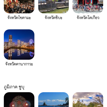
จังหวัดไซตามะ
จังหวัดชิบะ
จังหวัดโตเกียว
จังหวัดคานากาวะ
ภูมิภาค ชูบุ