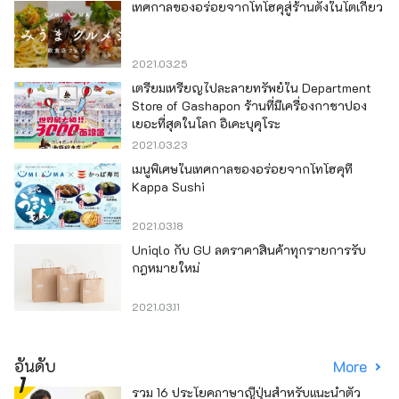
เทศกาลของอร่อยจากโทโฮคุสู่ร้านดังในโตเกียว
2021.03.25
เตรียมเหรียญไปละลายทรัพย์ใน Department
Store of Gashapon ร้านที่มีเครื่องกาชาปอง
เยอะที่สุดในโลก อิเคะบุคุโระ
2021.03.23
เมนูพิเศษในเทศกาลของอร่อยจากโทโฮคุที่
Kappa Sushi
2021.03.18
Uniqlo กับ GU ลดราคาสินค้าทุกรายการรับ
กฎหมายใหม่
2021.03.11
อันดับ
More
รวม 16 ประโยคภาษาญี่ปุ่นสำหรับแนะนำตัว