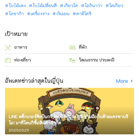
ใบไม้แดง
ใบไม้เปลี่ยนสี
เกียวโต
โอกินาว่า
โตเกียว
โอซาก้า
เครื่องราง
เงินเยน
คามิโคจิ
เป้าหมาย
อาหาร
ที่พัก
ท่องเที่ยว
วัฒนธรรม ประเพณี
อัพเดทข่าวล่าสุดในญี่ปุ่น
More
LINE สติ๊กเกอร์ศิลปินการ์ตูนนิชิทีมูระ ยูจิ ร่วมมือกับตัวละครซานริ
โอ! มาที่โดนกิซื้อสินค้าจำกัด
2025.03.25