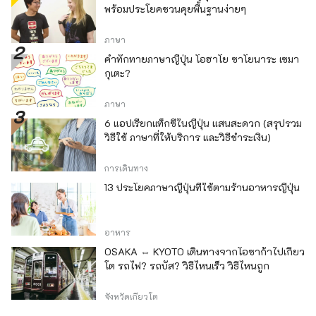
พร้อมประโยคชวนคุยพื้นฐานง่ายๆ
ภาษา
คำทักทายภาษาญี่ปุ่น โอฮาโย ซาโยนาระ เซมา
กุเตะ?
ภาษา
6 แอปเรียกแท็กซี่ในญี่ปุ่น แสนสะดวก (สรุปรวม
วิธีใช้ ภาษาที่ให้บริการ และวิธีชำระเงิน)
การเดินทาง
13 ประโยคภาษาญี่ปุ่นที่ใช้ตามร้านอาหารญี่ปุ่น
อาหาร
OSAKA ⇔ KYOTO เดินทางจากโอซาก้าไปเกียว
โต รถไฟ? รถบัส? วิธีไหนเร็ว วิธีไหนถูก
จังหวัดเกียวโต