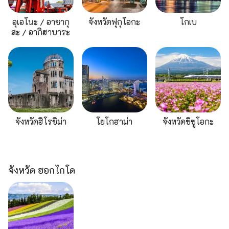
อุเอโนะ / อาซากุ
จังหวัดฟุกุโอกะ
โกเบ
สะ / อากิฮาบาระ
จังหวัดฮิโรชิม่า
โยโกฮาม่า
จังหวัดชิซูโอกะ
จังหวัด ฮอกไกโด