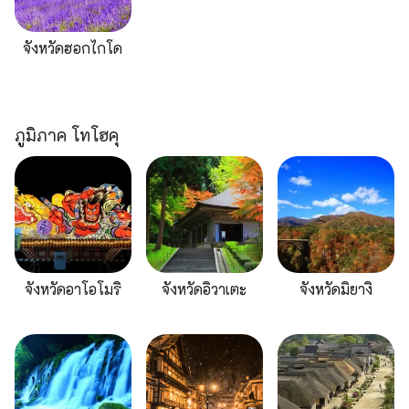
จังหวัดฮอกไกโด
ภูมิภาค โทโฮคุ
จังหวัดอาโอโมริ
จังหวัดอิวาเตะ
จังหวัดมิยางิ