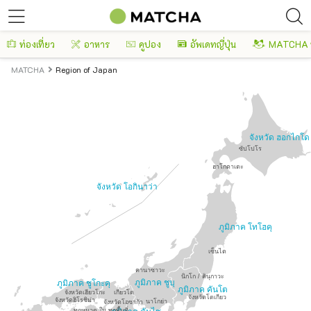
ท่องเที่ยว
อาหาร
คูปอง
อัพเดทญี่ปุ่น
MATCHA 
MATCHA
Region of Japan
จังหวัด ฮอกไกโด
ซัปโปโร
ฮาโกดาเตะ
จังหวัด โอกินาว่า
ภูมิภาค โทโฮคุ
เซ็นได
คานาซาวะ
นิกโก / คินุกาวะ
ภูมิภาค ชูบุ
ภูมิภาค ชูโกะคุ
ภูมิภาค คันโต
จังหวัดเฮียวโกะ
เกียวโต
จังหวัดโตเกียว
จังหวัดฮิโรชิม่า
นาโกย่า
จังหวัดโอซาก้า
ทุกหมวด ใน ทุกพื้นที่