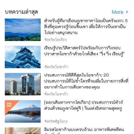
บทความล่าสุด
More
สำหรับผู้ที่มาเยือนภูเขาทาคาโอะเป็นครั้งแรก: 5
สิ่งที่คุณควรรู้ก่อนขึ้นเขา เพื่อให้การปีนเขาเป็น
ไปอย่างสนุกสนาน
จังหวัดโตเกียว
เรียนรู้ประวัติศาสตร์ไปพร้อมกับการวิ่งรอบ
ปราสาทโอซาก้าด้วยไกด์เสียง "วิ่ง วิ่ง เรียนรู้"
จังหวัดโอซาก้า
ประสบการณ์ที่ดีที่สุดในโอซาก้า: 20
ประสบการณ์ที่ไม่ซ้ำใครที่จะเพิ่มในรายการสิ่งที่
อยากทำในการเดินทางของคุณ
จังหวัดโอซาก้า
[ออกเดินทางจากโตเกียว] ประสบการณ์ทัวร์
ส่วนตัวชมภูเขาไฟฟูจิ | วันแห่งอิสรภาพสุดหรู
จังหวัดชิซูโอกะ
ลิ้มรสโอซาก้าแบบครบถ้วน: อาหารพิเศษที่คน