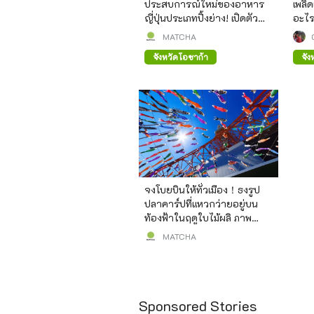
ประสบการณ์ใหม่ของอาหาร
เพลิ
ญี่ปุ่นประเภทปิ้งย่าง! เปิดตัว
อะไร
AJINOMOTO BRAND Gyoza
ดังใ
MATCHA
Station ที่สวนปราสาทโอซาก้
จังหวัดโอซาก้า
จัง
า
จงโบยบินให้ทั่วเมือง！ธงรูป
ปลาคาร์ปที่แหวกว่ายอยู่บน
ท้องฟ้าในฤดูใบไม้ผลิ ภาพ
ทิวทัศน์ที่คุ้นตาในวันเด็กผู้ชาย
MATCHA
Sponsored Stories