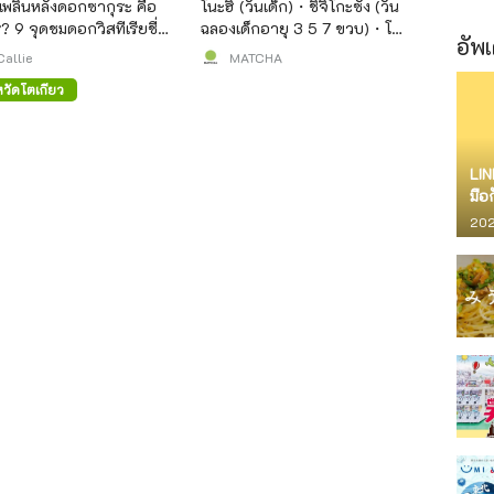
ดเพลินหลังดอกซากุระ คือ
โนะฮิ (วันเด็ก)・ชิจิโกะซัง (วัน
? 9 จุดชมดอกวิสทีเรียชื่อ
ฉลองเด็กอายุ 3 5 7 ขวบ)・โค
อัพเ
นโตเกียว!
อิโนโบริ (ธงปลาคาร์ฟ)」
Callie
MATCHA
หวัดโตเกียว
LIN
มือ
จำก
202