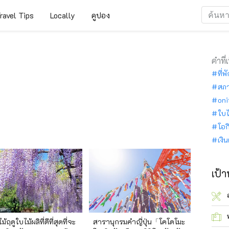
ravel Tips
Locally
คูปอง
คำที่
ที่พ
สภ
oni
ใบไ
โอก
เงิ
เป้
้ฤดูใบไม้ผลิที่ดีที่สุดที่จะ
สารานุกรมคำญี่ปุ่น「โคโดโมะ