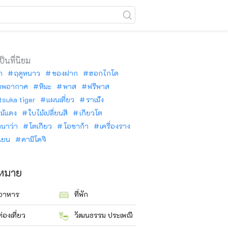
เป็นที่นิยม
ัก
ฤดูหนาว
ของฝาก
ฮอกไกโด
าพอากาศ
หิมะ
พาส
ฟรีพาส
tsuka tiger
แผนเที่ยว
ราเม็ง
ม้แดง
ใบไม้เปลี่ยนสี
เกียวโต
ินาว่า
โตเกียว
โอซาก้า
เครื่องราง
นเยน
คามิโคจิ
าหมาย
อาหาร
ที่พัก
ท่องเที่ยว
วัฒนธรรม ประเพณี