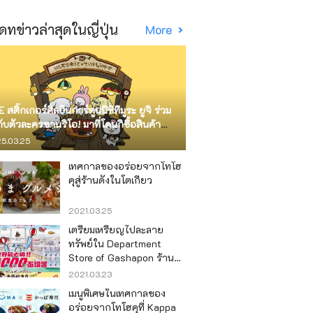
ดทข่าวล่าสุดในญี่ปุ่น
More
E สติ๊กเกอร์ศิลปินการ์ตูนนิชิทีมูระ ยูจิ ร่วม
กับตัวละครซานริโอ! มาที่โดนกิซื้อสินค้า
ัด
5.03.25
เทศกาลของอร่อยจากโทโฮ
คุสู่ร้านดังในโตเกียว
2021.03.25
เตรียมเหรียญไปละลาย
ทรัพย์ใน Department
Store of Gashapon ร้านที่มี
เครื่องกาชาปองเยอะที่สุดใน
2021.03.23
โลก อิเคะบุคุโระ
เมนูพิเศษในเทศกาลของ
อร่อยจากโทโฮคุที่ Kappa