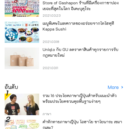
Store of Gashapon ร้านที่มีเครื่องกาชาปอง
เยอะที่สุดในโลก อิเคะบุคุโระ
2021.03.23
เมนูพิเศษในเทศกาลของอร่อยจากโทโฮคุที่
Kappa Sushi
2021.03.18
Uniqlo กับ GU ลดราคาสินค้าทุกรายการรับ
กฎหมายใหม่
2021.03.11
อันดับ
More
รวม 16 ประโยคภาษาญี่ปุ่นสำหรับแนะนำตัว
พร้อมประโยคชวนคุยพื้นฐานง่ายๆ
ภาษา
คำทักทายภาษาญี่ปุ่น โอฮาโย ซาโยนาระ เซมา
กุเตะ?