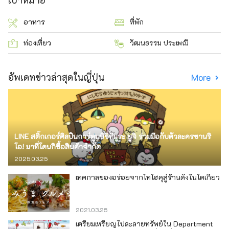
เป้าหมาย
อาหาร
ที่พัก
ท่องเที่ยว
วัฒนธรรม ประเพณี
อัพเดทข่าวล่าสุดในญี่ปุ่น
More
LINE สติ๊กเกอร์ศิลปินการ์ตูนนิชิทีมูระ ยูจิ ร่วมมือกับตัวละครซานริ
โอ! มาที่โดนกิซื้อสินค้าจำกัด
2025.03.25
เทศกาลของอร่อยจากโทโฮคุสู่ร้านดังในโตเกียว
2021.03.25
เตรียมเหรียญไปละลายทรัพย์ใน Department