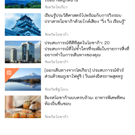
จังหวัดโตเกียว
เรียนรู้ประวัติศาสตร์ไปพร้อมกับการวิ่งรอบ
ปราสาทโอซาก้าด้วยไกด์เสียง "วิ่ง วิ่ง เรียนรู้"
จังหวัดโอซาก้า
ประสบการณ์ที่ดีที่สุดในโอซาก้า: 20
ประสบการณ์ที่ไม่ซ้ำใครที่จะเพิ่มในรายการสิ่งที่
อยากทำในการเดินทางของคุณ
จังหวัดโอซาก้า
[ออกเดินทางจากโตเกียว] ประสบการณ์ทัวร์
ส่วนตัวชมภูเขาไฟฟูจิ | วันแห่งอิสรภาพสุดหรู
จังหวัดชิซูโอกะ
ลิ้มรสโอซาก้าแบบครบถ้วน: อาหารพิเศษที่คน
ท้องถิ่นชื่นชอบ
จังหวัดโอซาก้า