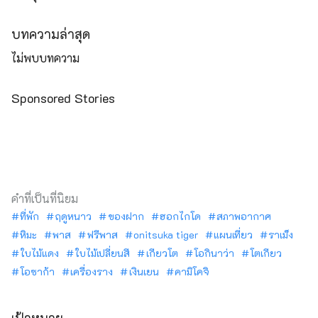
บทความล่าสุด
ไม่พบบทความ
Sponsored Stories
คำที่เป็นที่นิยม
ที่พัก
ฤดูหนาว
ของฝาก
ฮอกไกโด
สภาพอากาศ
หิมะ
พาส
ฟรีพาส
onitsuka tiger
แผนเที่ยว
ราเม็ง
ใบไม้แดง
ใบไม้เปลี่ยนสี
เกียวโต
โอกินาว่า
โตเกียว
โอซาก้า
เครื่องราง
เงินเยน
คามิโคจิ