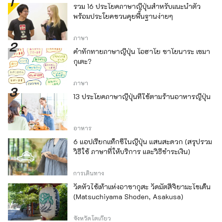
รวม 16 ประโยคภาษาญี่ปุ่นสำหรับแนะนำตัว
พร้อมประโยคชวนคุยพื้นฐานง่ายๆ
ภาษา
คำทักทายภาษาญี่ปุ่น โอฮาโย ซาโยนาระ เซมา
กุเตะ?
ภาษา
13 ประโยคภาษาญี่ปุ่นที่ใช้ตามร้านอาหารญี่ปุ่น
อาหาร
6 แอปเรียกแท็กซี่ในญี่ปุ่น แสนสะดวก (สรุปรวม
วิธีใช้ ภาษาที่ให้บริการ และวิธีชำระเงิน)
การเดินทาง
วัดหัวไช้เท้าแห่งอาซากุสะ วัดมัตสึจิยามะโชเด็น
(Matsuchiyama Shoden, Asakusa)
จังหวัดโตเกียว