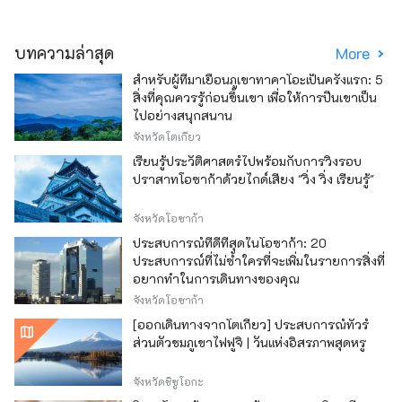
บทความล่าสุด
More
สำหรับผู้ที่มาเยือนภูเขาทาคาโอะเป็นครั้งแรก: 5
สิ่งที่คุณควรรู้ก่อนขึ้นเขา เพื่อให้การปีนเขาเป็น
ไปอย่างสนุกสนาน
จังหวัดโตเกียว
เรียนรู้ประวัติศาสตร์ไปพร้อมกับการวิ่งรอบ
ปราสาทโอซาก้าด้วยไกด์เสียง "วิ่ง วิ่ง เรียนรู้"
จังหวัดโอซาก้า
ประสบการณ์ที่ดีที่สุดในโอซาก้า: 20
ประสบการณ์ที่ไม่ซ้ำใครที่จะเพิ่มในรายการสิ่งที่
อยากทำในการเดินทางของคุณ
จังหวัดโอซาก้า
[ออกเดินทางจากโตเกียว] ประสบการณ์ทัวร์
ส่วนตัวชมภูเขาไฟฟูจิ | วันแห่งอิสรภาพสุดหรู
จังหวัดชิซูโอกะ