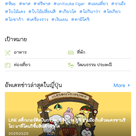
หิมะ
พาส
ฟรีพาส
onitsuka tiger
แผนเที่ยว
ราเม็ง
ใบไม้แดง
ใบไม้เปลี่ยนสี
เกียวโต
โอกินาว่า
โตเกียว
โอซาก้า
เครื่องราง
เงินเยน
คามิโคจิ
เป้าหมาย
อาหาร
ที่พัก
ท่องเที่ยว
วัฒนธรรม ประเพณี
อัพเดทข่าวล่าสุดในญี่ปุ่น
More
LINE สติ๊กเกอร์ศิลปินการ์ตูนนิชิทีมูระ ยูจิ ร่วมมือกับตัวละครซานริ
โอ! มาที่โดนกิซื้อสินค้าจำกัด
2025.03.25