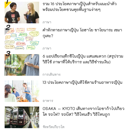
รวม 16 ประโยคภาษาญี่ปุ่นสำหรับแนะนำตัว
พร้อมประโยคชวนคุยพื้นฐานง่ายๆ
ภาษา
คำทักทายภาษาญี่ปุ่น โอฮาโย ซาโยนาระ เซมา
กุเตะ?
ภาษา
6 แอปเรียกแท็กซี่ในญี่ปุ่น แสนสะดวก (สรุปรวม
วิธีใช้ ภาษาที่ให้บริการ และวิธีชำระเงิน)
การเดินทาง
13 ประโยคภาษาญี่ปุ่นที่ใช้ตามร้านอาหารญี่ปุ่น
อาหาร
OSAKA ⇔ KYOTO เดินทางจากโอซาก้าไปเกียว
โต รถไฟ? รถบัส? วิธีไหนเร็ว วิธีไหนถูก
จังหวัดเกียวโต