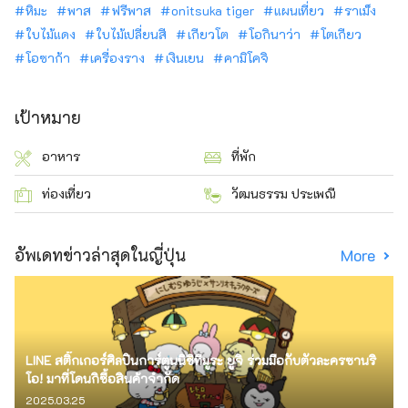
หิมะ
พาส
ฟรีพาส
onitsuka tiger
แผนเที่ยว
ราเม็ง
ใบไม้แดง
ใบไม้เปลี่ยนสี
เกียวโต
โอกินาว่า
โตเกียว
โอซาก้า
เครื่องราง
เงินเยน
คามิโคจิ
เป้าหมาย
อาหาร
ที่พัก
ท่องเที่ยว
วัฒนธรรม ประเพณี
อัพเดทข่าวล่าสุดในญี่ปุ่น
More
LINE สติ๊กเกอร์ศิลปินการ์ตูนนิชิทีมูระ ยูจิ ร่วมมือกับตัวละครซานริ
โอ! มาที่โดนกิซื้อสินค้าจำกัด
2025.03.25