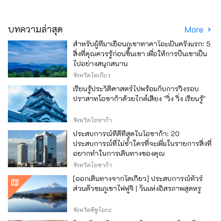
บทความล่าสุด
More
สำหรับผู้ที่มาเยือนภูเขาทาคาโอะเป็นครั้งแรก: 5
สิ่งที่คุณควรรู้ก่อนขึ้นเขา เพื่อให้การปีนเขาเป็น
ไปอย่างสนุกสนาน
จังหวัดโตเกียว
เรียนรู้ประวัติศาสตร์ไปพร้อมกับการวิ่งรอบ
ปราสาทโอซาก้าด้วยไกด์เสียง "วิ่ง วิ่ง เรียนรู้"
จังหวัดโอซาก้า
ประสบการณ์ที่ดีที่สุดในโอซาก้า: 20
ประสบการณ์ที่ไม่ซ้ำใครที่จะเพิ่มในรายการสิ่งที่
อยากทำในการเดินทางของคุณ
จังหวัดโอซาก้า
[ออกเดินทางจากโตเกียว] ประสบการณ์ทัวร์
ส่วนตัวชมภูเขาไฟฟูจิ | วันแห่งอิสรภาพสุดหรู
จังหวัดชิซูโอกะ