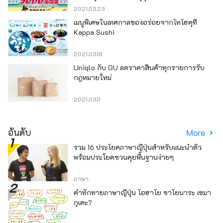
2021.03.23
เมนูพิเศษในเทศกาลของอร่อยจากโทโฮคุที่
Kappa Sushi
2021.03.18
Uniqlo กับ GU ลดราคาสินค้าทุกรายการรับ
กฎหมายใหม่
2021.03.11
อันดับ
More
รวม 16 ประโยคภาษาญี่ปุ่นสำหรับแนะนำตัว
พร้อมประโยคชวนคุยพื้นฐานง่ายๆ
ภาษา
คำทักทายภาษาญี่ปุ่น โอฮาโย ซาโยนาระ เซมา
กุเตะ?