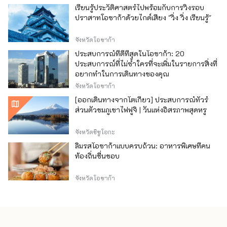
เรียนรู้ประวัติศาสตร์ไปพร้อมกับการวิ่งรอบ
ปราสาทโอซาก้าด้วยไกด์เสียง "วิ่ง วิ่ง เรียนรู้"
จังหวัดโอซาก้า
ประสบการณ์ที่ดีที่สุดในโอซาก้า: 20
ประสบการณ์ที่ไม่ซ้ำใครที่จะเพิ่มในรายการสิ่งที่
อยากทำในการเดินทางของคุณ
จังหวัดโอซาก้า
[ออกเดินทางจากโตเกียว] ประสบการณ์ทัวร์
ส่วนตัวชมภูเขาไฟฟูจิ | วันแห่งอิสรภาพสุดหรู
จังหวัดชิซูโอกะ
ลิ้มรสโอซาก้าแบบครบถ้วน: อาหารพิเศษที่คน
ท้องถิ่นชื่นชอบ
จังหวัดโอซาก้า