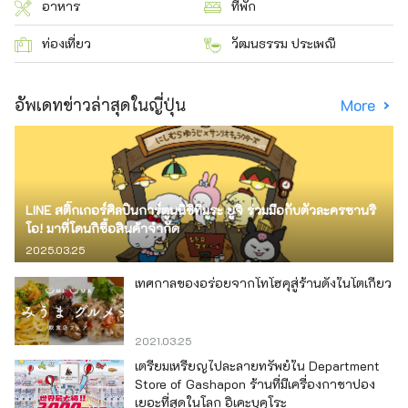
อาหาร
ที่พัก
ท่องเที่ยว
วัฒนธรรม ประเพณี
อัพเดทข่าวล่าสุดในญี่ปุ่น
More
LINE สติ๊กเกอร์ศิลปินการ์ตูนนิชิทีมูระ ยูจิ ร่วมมือกับตัวละครซานริ
โอ! มาที่โดนกิซื้อสินค้าจำกัด
2025.03.25
เทศกาลของอร่อยจากโทโฮคุสู่ร้านดังในโตเกียว
2021.03.25
เตรียมเหรียญไปละลายทรัพย์ใน Department
Store of Gashapon ร้านที่มีเครื่องกาชาปอง
เยอะที่สุดในโลก อิเคะบุคุโระ