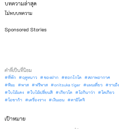
บทความล่าสุด
ไม่พบบทความ
Sponsored Stories
คำที่เป็นที่นิยม
ที่พัก
ฤดูหนาว
ของฝาก
ฮอกไกโด
สภาพอากาศ
หิมะ
พาส
ฟรีพาส
onitsuka tiger
แผนเที่ยว
ราเม็ง
ใบไม้แดง
ใบไม้เปลี่ยนสี
เกียวโต
โอกินาว่า
โตเกียว
โอซาก้า
เครื่องราง
เงินเยน
คามิโคจิ
เป้าหมาย