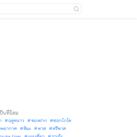
เป็นที่นิยม
ัก
ฤดูหนาว
ของฝาก
ฮอกไกโด
าพอากาศ
หิมะ
พาส
ฟรีพาส
tsuka tiger
แผนเที่ยว
ราเม็ง