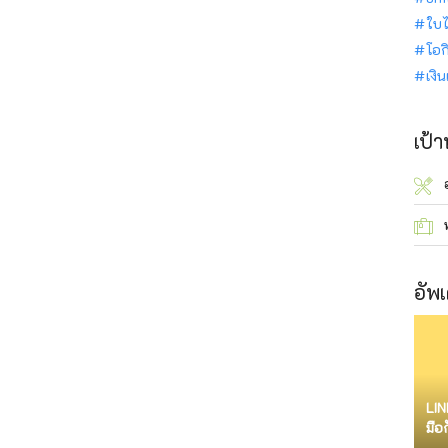
ใบไ
โอก
เงิ
เป้
อัพเ
LIN
มือ
จำก