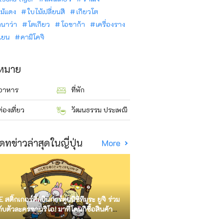
ม้แดง
ใบไม้เปลี่ยนสี
เกียวโต
ินาว่า
โตเกียว
โอซาก้า
เครื่องราง
นเยน
คามิโคจิ
าหมาย
อาหาร
ที่พัก
ท่องเที่ยว
วัฒนธรรม ประเพณี
ดทข่าวล่าสุดในญี่ปุ่น
More
E สติ๊กเกอร์ศิลปินการ์ตูนนิชิทีมูระ ยูจิ ร่วม
กับตัวละครซานริโอ! มาที่โดนกิซื้อสินค้า
ัด