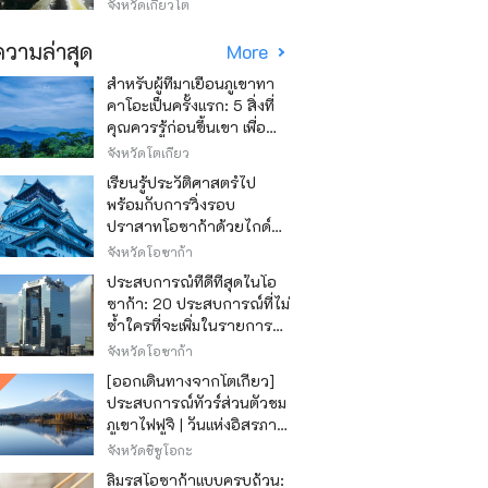
วิธีไหนถูก
จังหวัดเกียวโต
วามล่าสุด
More
สำหรับผู้ที่มาเยือนภูเขาทา
คาโอะเป็นครั้งแรก: 5 สิ่งที่
คุณควรรู้ก่อนขึ้นเขา เพื่อ
ให้การปีนเขาเป็นไปอย่าง
จังหวัดโตเกียว
สนุกสนาน
เรียนรู้ประวัติศาสตร์ไป
พร้อมกับการวิ่งรอบ
ปราสาทโอซาก้าด้วยไกด์
เสียง "วิ่ง วิ่ง เรียนรู้"
จังหวัดโอซาก้า
ประสบการณ์ที่ดีที่สุดในโอ
ซาก้า: 20 ประสบการณ์ที่ไม่
ซ้ำใครที่จะเพิ่มในรายการสิ่ง
ที่อยากทำในการเดินทาง
จังหวัดโอซาก้า
ของคุณ
[ออกเดินทางจากโตเกียว]
ประสบการณ์ทัวร์ส่วนตัวชม
ภูเขาไฟฟูจิ | วันแห่งอิสรภาพ
สุดหรู
จังหวัดชิซูโอกะ
ลิ้มรสโอซาก้าแบบครบถ้วน: