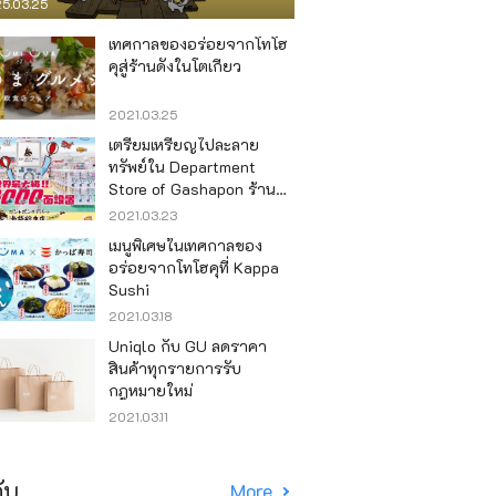
5.03.25
เทศกาลของอร่อยจากโทโฮ
คุสู่ร้านดังในโตเกียว
2021.03.25
เตรียมเหรียญไปละลาย
ทรัพย์ใน Department
Store of Gashapon ร้านที่มี
เครื่องกาชาปองเยอะที่สุดใน
2021.03.23
โลก อิเคะบุคุโระ
เมนูพิเศษในเทศกาลของ
อร่อยจากโทโฮคุที่ Kappa
Sushi
2021.03.18
Uniqlo กับ GU ลดราคา
สินค้าทุกรายการรับ
กฎหมายใหม่
2021.03.11
ับ
More