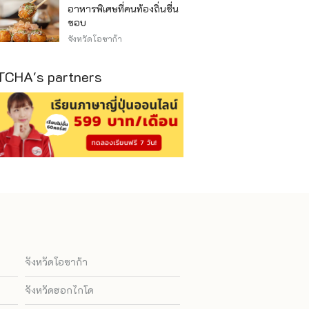
อาหารพิเศษที่คนท้องถิ่นชื่น
ชอบ
จังหวัดโอซาก้า
CHA's partners
จังหวัดโอซาก้า
จังหวัดฮอกไกโด