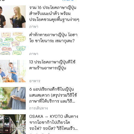
รวม 16 ประโยคภาษาญี่ปุ่น
สำหรับแนะนำตัว พร้อม
ประโยคชวนคุยพื้นฐานง่ายๆ
ภาษา
คำทักทายภาษาญี่ปุ่น โอฮา
โย ซาโยนาระ เซมากุเตะ?
ภาษา
13 ประโยคภาษาญี่ปุ่นที่ใช้
ตามร้านอาหารญี่ปุ่น
อาหาร
6 แอปเรียกแท็กซี่ในญี่ปุ่น
แสนสะดวก (สรุปรวมวิธีใช้
ภาษาที่ให้บริการ และวิธี
ชำระเงิน)
การเดินทาง
OSAKA ⇔ KYOTO เดินทาง
จากโอซาก้าไปเกียวโต
รถไฟ? รถบัส? วิธีไหนเร็ว