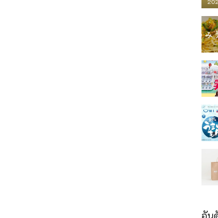
202
อันด