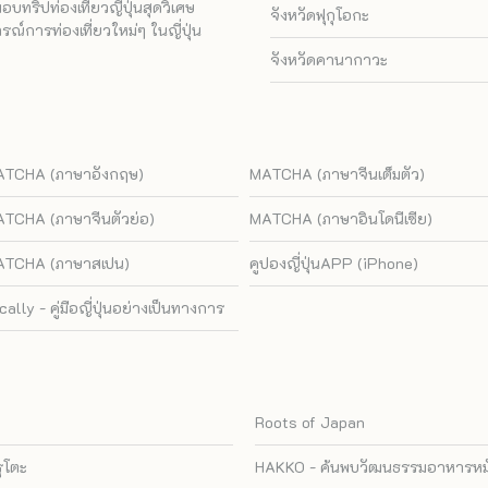
ทริปท่องเที่ยวญี่ปุ่นสุดวิเศษ
จังหวัดฟุกุโอกะ
ณ์การท่องเที่ยวใหม่ๆ ในญี่ปุ่น
จังหวัดคานากาวะ
TCHA (ภาษาอังกฤษ)
MATCHA (ภาษาจีนเต็มตัว)
TCHA (ภาษาจีนตัวย่อ)
MATCHA (ภาษาอินโดนีเซีย)
TCHA (ภาษาสเปน)
คูปองญี่ปุ่นAPP (iPhone)
cally - คู่มือญี่ปุ่นอย่างเป็นทางการ
Roots of Japan
รุโตะ
HAKKO - ค้นพบวัฒนธรรมอาหารหมัก