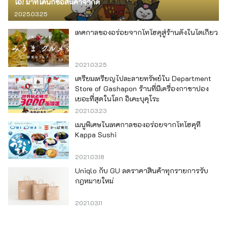
โอ! มาที่โดนกิซื้อสินค้าจำกัด
2025.03.25
เทศกาลของอร่อยจากโทโฮคุสู่ร้านดังในโตเกียว
2021.03.25
เตรียมเหรียญไปละลายทรัพย์ใน Department
Store of Gashapon ร้านที่มีเครื่องกาชาปอง
เยอะที่สุดในโลก อิเคะบุคุโระ
2021.03.23
เมนูพิเศษในเทศกาลของอร่อยจากโทโฮคุที่
Kappa Sushi
2021.03.18
Uniqlo กับ GU ลดราคาสินค้าทุกรายการรับ
กฎหมายใหม่
2021.03.11