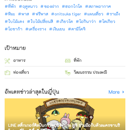
ที่พัก
ฤดูหนาว
ของฝาก
ฮอกไกโด
สภาพอากาศ
หิมะ
พาส
ฟรีพาส
onitsuka tiger
แผนเที่ยว
ราเม็ง
ใบไม้แดง
ใบไม้เปลี่ยนสี
เกียวโต
โอกินาว่า
โตเกียว
โอซาก้า
เครื่องราง
เงินเยน
คามิโคจิ
เป้าหมาย
อาหาร
ที่พัก
ท่องเที่ยว
วัฒนธรรม ประเพณี
อัพเดทข่าวล่าสุดในญี่ปุ่น
More
LINE สติ๊กเกอร์ศิลปินการ์ตูนนิชิทีมูระ ยูจิ ร่วมมือกับตัวละครซานริ