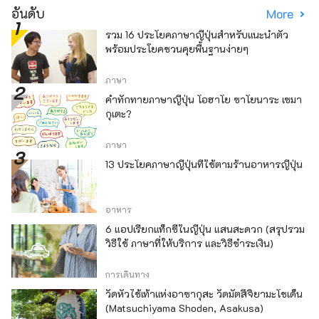
อันดับ
More
รวม 16 ประโยคภาษาญี่ปุ่นสำหรับแนะนำตัว
พร้อมประโยคชวนคุยพื้นฐานง่ายๆ
ภาษา
คำทักทายภาษาญี่ปุ่น โอฮาโย ซาโยนาระ เซมา
กุเตะ?
ภาษา
13 ประโยคภาษาญี่ปุ่นที่ใช้ตามร้านอาหารญี่ปุ่น
อาหาร
6 แอปเรียกแท็กซี่ในญี่ปุ่น แสนสะดวก (สรุปรวม
วิธีใช้ ภาษาที่ให้บริการ และวิธีชำระเงิน)
การเดินทาง
วัดหัวไช้เท้าแห่งอาซากุสะ วัดมัตสึจิยามะโชเด็น
(Matsuchiyama Shoden, Asakusa)