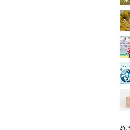
202
อันด