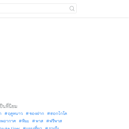
เป็นที่นิยม
ัก
ฤดูหนาว
ของฝาก
ฮอกไกโด
าพอากาศ
หิมะ
พาส
ฟรีพาส
tsuka tiger
แผนเที่ยว
ราเม็ง