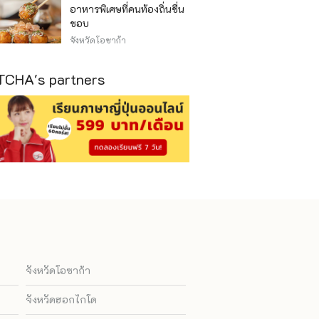
อาหารพิเศษที่คนท้องถิ่นชื่น
ชอบ
จังหวัดโอซาก้า
CHA's partners
จังหวัดโอซาก้า
จังหวัดฮอกไกโด