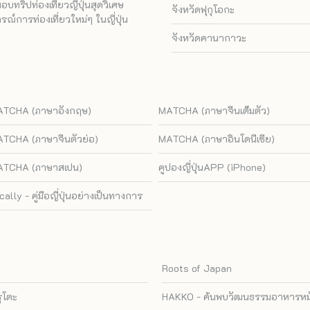
ทริปท่องเที่ยวญี่ปุ่นสุดวิเศษ
จังหวัดฟุกุโอกะ
ณ์การท่องเที่ยวใหม่ๆ ในญี่ปุ่น
จังหวัดคานากาวะ
TCHA (ภาษาอังกฤษ)
MATCHA (ภาษาจีนเต็มตัว)
TCHA (ภาษาจีนตัวย่อ)
MATCHA (ภาษาอินโดนีเซีย)
TCHA (ภาษาสเปน)
คูปองญี่ปุ่นAPP (iPhone)
cally - คู่มือญี่ปุ่นอย่างเป็นทางการ
Roots of Japan
รุโตะ
HAKKO - ค้นพบวัฒนธรรมอาหารหมัก