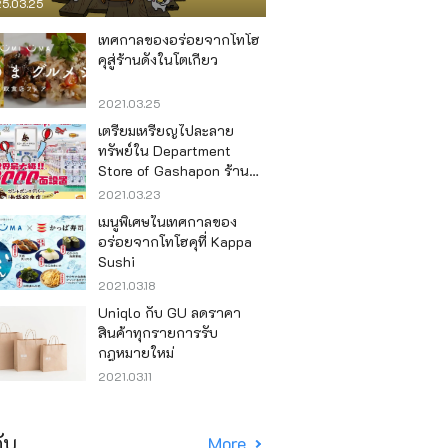
5.03.25
เทศกาลของอร่อยจากโทโฮ
คุสู่ร้านดังในโตเกียว
2021.03.25
เตรียมเหรียญไปละลาย
ทรัพย์ใน Department
Store of Gashapon ร้านที่มี
เครื่องกาชาปองเยอะที่สุดใน
2021.03.23
โลก อิเคะบุคุโระ
เมนูพิเศษในเทศกาลของ
อร่อยจากโทโฮคุที่ Kappa
Sushi
2021.03.18
Uniqlo กับ GU ลดราคา
สินค้าทุกรายการรับ
กฎหมายใหม่
2021.03.11
ับ
More