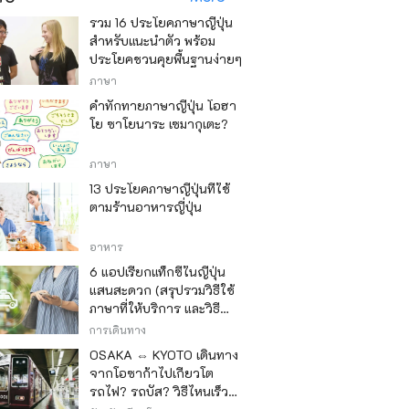
รวม 16 ประโยคภาษาญี่ปุ่น
สำหรับแนะนำตัว พร้อม
ประโยคชวนคุยพื้นฐานง่ายๆ
ภาษา
คำทักทายภาษาญี่ปุ่น โอฮา
โย ซาโยนาระ เซมากุเตะ?
ภาษา
13 ประโยคภาษาญี่ปุ่นที่ใช้
ตามร้านอาหารญี่ปุ่น
อาหาร
6 แอปเรียกแท็กซี่ในญี่ปุ่น
แสนสะดวก (สรุปรวมวิธีใช้
ภาษาที่ให้บริการ และวิธี
ชำระเงิน)
การเดินทาง
OSAKA ⇔ KYOTO เดินทาง
จากโอซาก้าไปเกียวโต
รถไฟ? รถบัส? วิธีไหนเร็ว