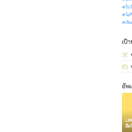
ใบไ
โอก
เงิ
เป้
อัพเ
LIN
มือ
จำก