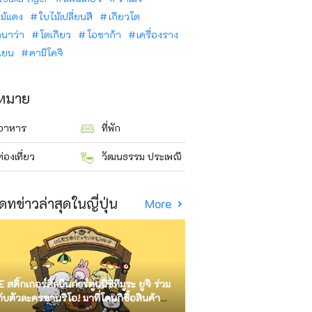
ม้แดง
ใบไม้เปลี่ยนสี
เกียวโต
ินาว่า
โตเกียว
โอซาก้า
เครื่องราง
นเยน
คามิโคจิ
าหมาย
อาหาร
ที่พัก
ท่องเที่ยว
วัฒนธรรม ประเพณี
ดทข่าวล่าสุดในญี่ปุ่น
More
E สติ๊กเกอร์ศิลปินการ์ตูนนิชิทีมูระ ยูจิ ร่วม
กับตัวละครซานริโอ! มาที่โดนกิซื้อสินค้า
ัด