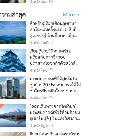
วิธีไหนถูก
จังหวัดเกียวโต
วามล่าสุด
More
สำหรับผู้ที่มาเยือนภูเขาทา
คาโอะเป็นครั้งแรก: 5 สิ่งที่
คุณควรรู้ก่อนขึ้นเขา เพื่อ
ให้การปีนเขาเป็นไปอย่าง
จังหวัดโตเกียว
สนุกสนาน
เรียนรู้ประวัติศาสตร์ไป
พร้อมกับการวิ่งรอบ
ปราสาทโอซาก้าด้วยไกด์
เสียง "วิ่ง วิ่ง เรียนรู้"
จังหวัดโอซาก้า
ประสบการณ์ที่ดีที่สุดในโอ
ซาก้า: 20 ประสบการณ์ที่ไม่
ซ้ำใครที่จะเพิ่มในรายการสิ่ง
ที่อยากทำในการเดินทาง
จังหวัดโอซาก้า
ของคุณ
[ออกเดินทางจากโตเกียว]
ประสบการณ์ทัวร์ส่วนตัวชม
ภูเขาไฟฟูจิ | วันแห่งอิสรภาพ
สุดหรู
จังหวัดชิซูโอกะ
ลิ้มรสโอซาก้าแบบครบถ้วน: