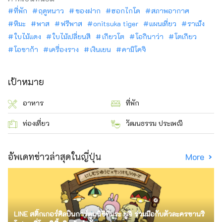
ที่พัก
ฤดูหนาว
ของฝาก
ฮอกไกโด
สภาพอากาศ
หิมะ
พาส
ฟรีพาส
onitsuka tiger
แผนเที่ยว
ราเม็ง
ใบไม้แดง
ใบไม้เปลี่ยนสี
เกียวโต
โอกินาว่า
โตเกียว
โอซาก้า
เครื่องราง
เงินเยน
คามิโคจิ
เป้าหมาย
อาหาร
ที่พัก
ท่องเที่ยว
วัฒนธรรม ประเพณี
อัพเดทข่าวล่าสุดในญี่ปุ่น
More
LINE สติ๊กเกอร์ศิลปินการ์ตูนนิชิทีมูระ ยูจิ ร่วมมือกับตัวละครซานริ