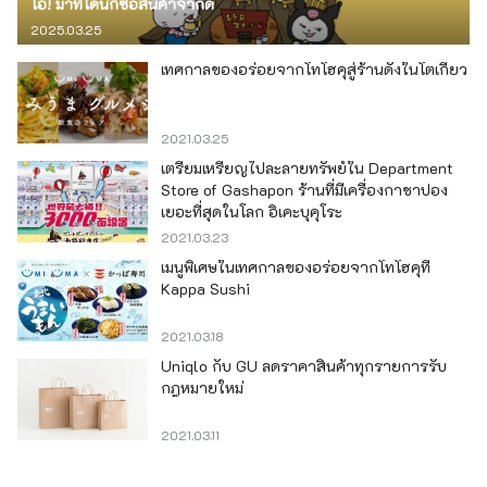
โอ! มาที่โดนกิซื้อสินค้าจำกัด
2025.03.25
เทศกาลของอร่อยจากโทโฮคุสู่ร้านดังในโตเกียว
2021.03.25
เตรียมเหรียญไปละลายทรัพย์ใน Department
Store of Gashapon ร้านที่มีเครื่องกาชาปอง
เยอะที่สุดในโลก อิเคะบุคุโระ
2021.03.23
เมนูพิเศษในเทศกาลของอร่อยจากโทโฮคุที่
Kappa Sushi
2021.03.18
Uniqlo กับ GU ลดราคาสินค้าทุกรายการรับ
กฎหมายใหม่
2021.03.11