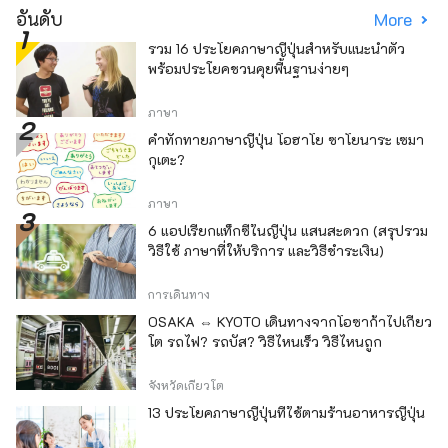
อันดับ
More
รวม 16 ประโยคภาษาญี่ปุ่นสำหรับแนะนำตัว
พร้อมประโยคชวนคุยพื้นฐานง่ายๆ
ภาษา
คำทักทายภาษาญี่ปุ่น โอฮาโย ซาโยนาระ เซมา
กุเตะ?
ภาษา
6 แอปเรียกแท็กซี่ในญี่ปุ่น แสนสะดวก (สรุปรวม
วิธีใช้ ภาษาที่ให้บริการ และวิธีชำระเงิน)
การเดินทาง
OSAKA ⇔ KYOTO เดินทางจากโอซาก้าไปเกียว
โต รถไฟ? รถบัส? วิธีไหนเร็ว วิธีไหนถูก
จังหวัดเกียวโต
13 ประโยคภาษาญี่ปุ่นที่ใช้ตามร้านอาหารญี่ปุ่น