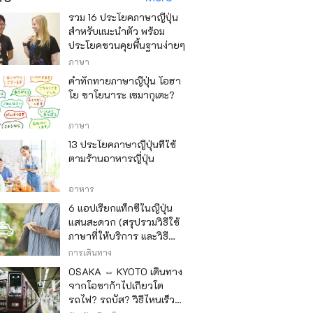
รวม 16 ประโยคภาษาญี่ปุ่น
สำหรับแนะนำตัว พร้อม
ประโยคชวนคุยพื้นฐานง่ายๆ
ภาษา
คำทักทายภาษาญี่ปุ่น โอฮา
โย ซาโยนาระ เซมากุเตะ?
ภาษา
13 ประโยคภาษาญี่ปุ่นที่ใช้
ตามร้านอาหารญี่ปุ่น
อาหาร
6 แอปเรียกแท็กซี่ในญี่ปุ่น
แสนสะดวก (สรุปรวมวิธีใช้
ภาษาที่ให้บริการ และวิธี
ชำระเงิน)
การเดินทาง
OSAKA ⇔ KYOTO เดินทาง
จากโอซาก้าไปเกียวโต
รถไฟ? รถบัส? วิธีไหนเร็ว