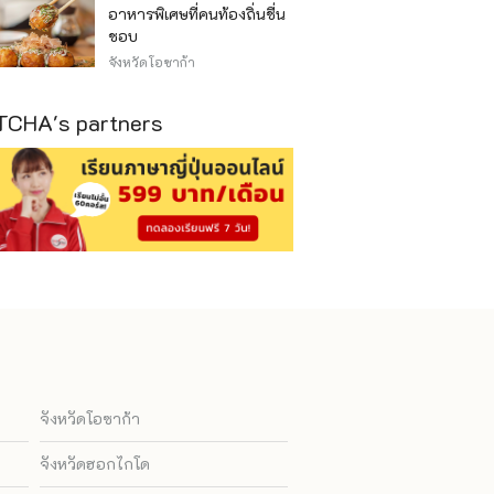
อาหารพิเศษที่คนท้องถิ่นชื่น
ชอบ
จังหวัดโอซาก้า
CHA's partners
จังหวัดโอซาก้า
จังหวัดฮอกไกโด