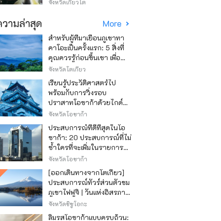
วิธีไหนถูก
จังหวัดเกียวโต
วามล่าสุด
More
สำหรับผู้ที่มาเยือนภูเขาทา
คาโอะเป็นครั้งแรก: 5 สิ่งที่
คุณควรรู้ก่อนขึ้นเขา เพื่อ
ให้การปีนเขาเป็นไปอย่าง
จังหวัดโตเกียว
สนุกสนาน
เรียนรู้ประวัติศาสตร์ไป
พร้อมกับการวิ่งรอบ
ปราสาทโอซาก้าด้วยไกด์
เสียง "วิ่ง วิ่ง เรียนรู้"
จังหวัดโอซาก้า
ประสบการณ์ที่ดีที่สุดในโอ
ซาก้า: 20 ประสบการณ์ที่ไม่
ซ้ำใครที่จะเพิ่มในรายการสิ่ง
ที่อยากทำในการเดินทาง
จังหวัดโอซาก้า
ของคุณ
[ออกเดินทางจากโตเกียว]
ประสบการณ์ทัวร์ส่วนตัวชม
ภูเขาไฟฟูจิ | วันแห่งอิสรภาพ
สุดหรู
จังหวัดชิซูโอกะ
ลิ้มรสโอซาก้าแบบครบถ้วน: