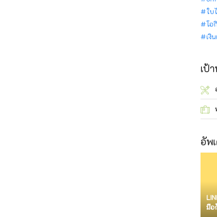
ใบไ
โอก
เงิ
เป้
อัพเ
LIN
มือ
จำก