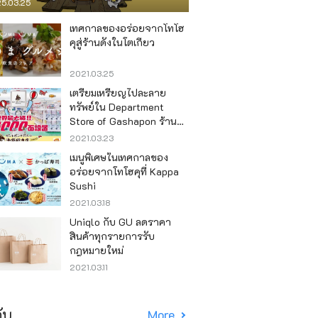
5.03.25
เทศกาลของอร่อยจากโทโฮ
คุสู่ร้านดังในโตเกียว
2021.03.25
เตรียมเหรียญไปละลาย
ทรัพย์ใน Department
Store of Gashapon ร้านที่มี
เครื่องกาชาปองเยอะที่สุดใน
2021.03.23
โลก อิเคะบุคุโระ
เมนูพิเศษในเทศกาลของ
อร่อยจากโทโฮคุที่ Kappa
Sushi
2021.03.18
Uniqlo กับ GU ลดราคา
สินค้าทุกรายการรับ
กฎหมายใหม่
2021.03.11
ับ
More