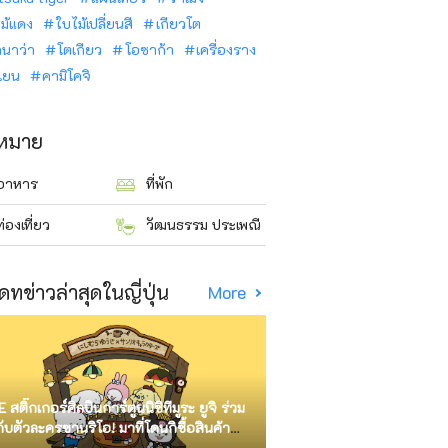
ม้แดง
ใบไม้เปลี่ยนสี
เกียวโต
ินาว่า
โตเกียว
โอซาก้า
เครื่องราง
นเยน
คามิโคจิ
าหมาย
อาหาร
ที่พัก
ท่องเที่ยว
วัฒนธรรม ประเพณี
ดทข่าวล่าสุดในญี่ปุ่น
More
E สติ๊กเกอร์ศิลปินการ์ตูนนิชิทีมูระ ยูจิ ร่วม
กับตัวละครซานริโอ! มาที่โดนกิซื้อสินค้า
ัด