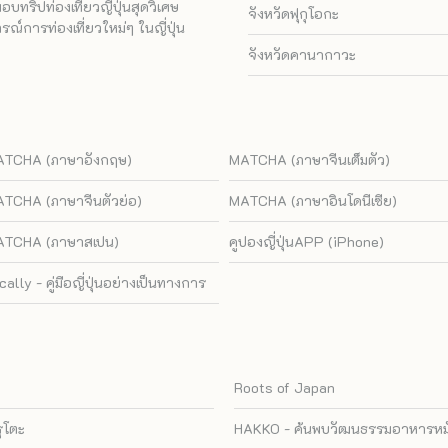
ทริปท่องเที่ยวญี่ปุ่นสุดวิเศษ
จังหวัดฟุกุโอกะ
ณ์การท่องเที่ยวใหม่ๆ ในญี่ปุ่น
จังหวัดคานากาวะ
TCHA (ภาษาอังกฤษ)
MATCHA (ภาษาจีนเต็มตัว)
TCHA (ภาษาจีนตัวย่อ)
MATCHA (ภาษาอินโดนีเซีย)
TCHA (ภาษาสเปน)
คูปองญี่ปุ่นAPP (iPhone)
cally - คู่มือญี่ปุ่นอย่างเป็นทางการ
Roots of Japan
รุโตะ
HAKKO - ค้นพบวัฒนธรรมอาหารหมัก