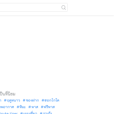
เป็นที่นิยม
ัก
ฤดูหนาว
ของฝาก
ฮอกไกโด
าพอากาศ
หิมะ
พาส
ฟรีพาส
tsuka tiger
แผนเที่ยว
ราเม็ง