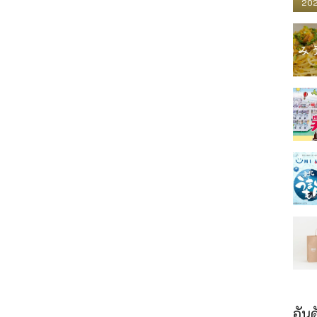
202
อันด