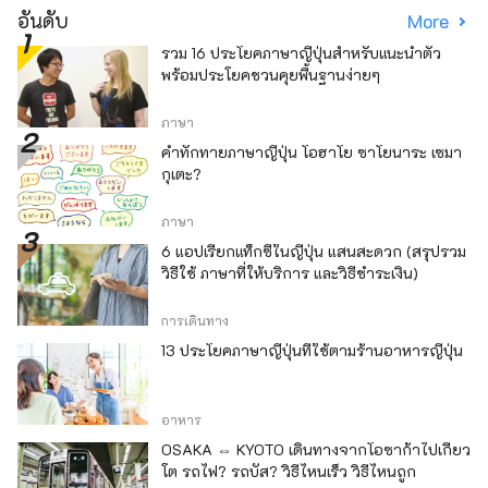
อันดับ
More
รวม 16 ประโยคภาษาญี่ปุ่นสำหรับแนะนำตัว
พร้อมประโยคชวนคุยพื้นฐานง่ายๆ
ภาษา
คำทักทายภาษาญี่ปุ่น โอฮาโย ซาโยนาระ เซมา
กุเตะ?
ภาษา
6 แอปเรียกแท็กซี่ในญี่ปุ่น แสนสะดวก (สรุปรวม
วิธีใช้ ภาษาที่ให้บริการ และวิธีชำระเงิน)
การเดินทาง
13 ประโยคภาษาญี่ปุ่นที่ใช้ตามร้านอาหารญี่ปุ่น
อาหาร
OSAKA ⇔ KYOTO เดินทางจากโอซาก้าไปเกียว
โต รถไฟ? รถบัส? วิธีไหนเร็ว วิธีไหนถูก