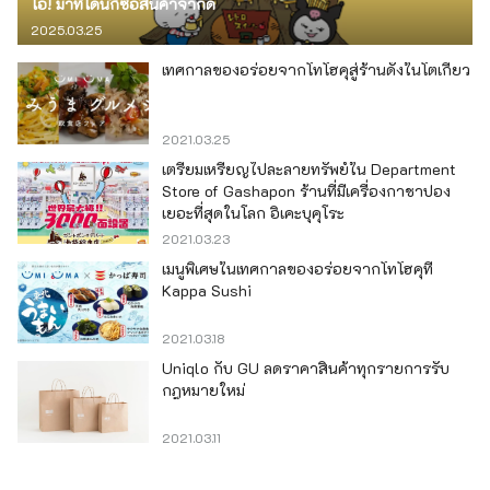
โอ! มาที่โดนกิซื้อสินค้าจำกัด
2025.03.25
เทศกาลของอร่อยจากโทโฮคุสู่ร้านดังในโตเกียว
2021.03.25
เตรียมเหรียญไปละลายทรัพย์ใน Department
Store of Gashapon ร้านที่มีเครื่องกาชาปอง
เยอะที่สุดในโลก อิเคะบุคุโระ
2021.03.23
เมนูพิเศษในเทศกาลของอร่อยจากโทโฮคุที่
Kappa Sushi
2021.03.18
Uniqlo กับ GU ลดราคาสินค้าทุกรายการรับ
กฎหมายใหม่
2021.03.11