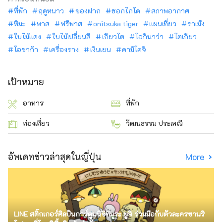
ที่พัก
ฤดูหนาว
ของฝาก
ฮอกไกโด
สภาพอากาศ
หิมะ
พาส
ฟรีพาส
onitsuka tiger
แผนเที่ยว
ราเม็ง
ใบไม้แดง
ใบไม้เปลี่ยนสี
เกียวโต
โอกินาว่า
โตเกียว
โอซาก้า
เครื่องราง
เงินเยน
คามิโคจิ
เป้าหมาย
อาหาร
ที่พัก
ท่องเที่ยว
วัฒนธรรม ประเพณี
อัพเดทข่าวล่าสุดในญี่ปุ่น
More
LINE สติ๊กเกอร์ศิลปินการ์ตูนนิชิทีมูระ ยูจิ ร่วมมือกับตัวละครซานริ