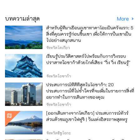
บทความล่าสุด
More
สำหรับผู้ที่มาเยือนภูเขาทาคาโอะเป็นครั้งแรก: 5
สิ่งที่คุณควรรู้ก่อนขึ้นเขา เพื่อให้การปีนเขาเป็น
ไปอย่างสนุกสนาน
จังหวัดโตเกียว
เรียนรู้ประวัติศาสตร์ไปพร้อมกับการวิ่งรอบ
ปราสาทโอซาก้าด้วยไกด์เสียง "วิ่ง วิ่ง เรียนรู้"
จังหวัดโอซาก้า
ประสบการณ์ที่ดีที่สุดในโอซาก้า: 20
ประสบการณ์ที่ไม่ซ้ำใครที่จะเพิ่มในรายการสิ่งที่
อยากทำในการเดินทางของคุณ
จังหวัดโอซาก้า
[ออกเดินทางจากโตเกียว] ประสบการณ์ทัวร์
ส่วนตัวชมภูเขาไฟฟูจิ | วันแห่งอิสรภาพสุดหรู
จังหวัดชิซูโอกะ