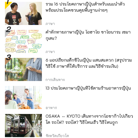
รวม 16 ประโยคภาษาญี่ปุ่นสำหรับแนะนำตัว
พร้อมประโยคชวนคุยพื้นฐานง่ายๆ
ภาษา
คำทักทายภาษาญี่ปุ่น โอฮาโย ซาโยนาระ เซมา
กุเตะ?
ภาษา
6 แอปเรียกแท็กซี่ในญี่ปุ่น แสนสะดวก (สรุปรวม
วิธีใช้ ภาษาที่ให้บริการ และวิธีชำระเงิน)
การเดินทาง
13 ประโยคภาษาญี่ปุ่นที่ใช้ตามร้านอาหารญี่ปุ่น
อาหาร
OSAKA ⇔ KYOTO เดินทางจากโอซาก้าไปเกียว
โต รถไฟ? รถบัส? วิธีไหนเร็ว วิธีไหนถูก
จังหวัดเกียวโต