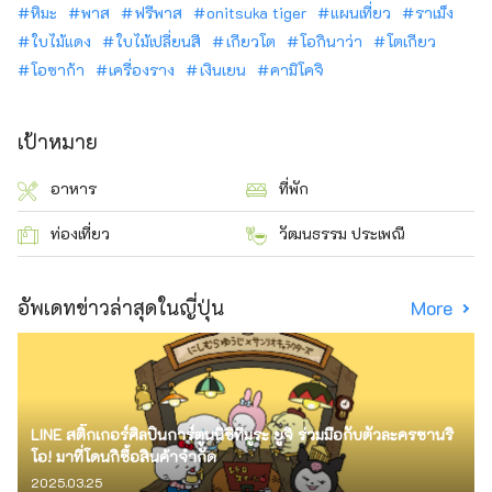
หิมะ
พาส
ฟรีพาส
onitsuka tiger
แผนเที่ยว
ราเม็ง
ใบไม้แดง
ใบไม้เปลี่ยนสี
เกียวโต
โอกินาว่า
โตเกียว
โอซาก้า
เครื่องราง
เงินเยน
คามิโคจิ
เป้าหมาย
อาหาร
ที่พัก
ท่องเที่ยว
วัฒนธรรม ประเพณี
อัพเดทข่าวล่าสุดในญี่ปุ่น
More
LINE สติ๊กเกอร์ศิลปินการ์ตูนนิชิทีมูระ ยูจิ ร่วมมือกับตัวละครซานริ
โอ! มาที่โดนกิซื้อสินค้าจำกัด
2025.03.25