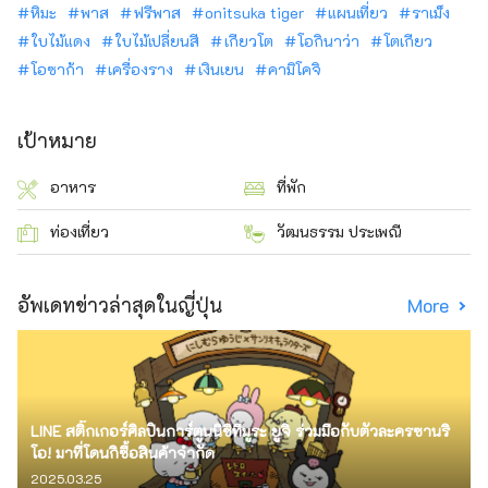
หิมะ
พาส
ฟรีพาส
onitsuka tiger
แผนเที่ยว
ราเม็ง
ใบไม้แดง
ใบไม้เปลี่ยนสี
เกียวโต
โอกินาว่า
โตเกียว
โอซาก้า
เครื่องราง
เงินเยน
คามิโคจิ
เป้าหมาย
อาหาร
ที่พัก
ท่องเที่ยว
วัฒนธรรม ประเพณี
อัพเดทข่าวล่าสุดในญี่ปุ่น
More
LINE สติ๊กเกอร์ศิลปินการ์ตูนนิชิทีมูระ ยูจิ ร่วมมือกับตัวละครซานริ
โอ! มาที่โดนกิซื้อสินค้าจำกัด
2025.03.25