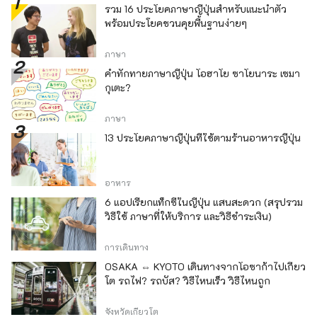
รวม 16 ประโยคภาษาญี่ปุ่นสำหรับแนะนำตัว
พร้อมประโยคชวนคุยพื้นฐานง่ายๆ
ภาษา
คำทักทายภาษาญี่ปุ่น โอฮาโย ซาโยนาระ เซมา
กุเตะ?
ภาษา
13 ประโยคภาษาญี่ปุ่นที่ใช้ตามร้านอาหารญี่ปุ่น
อาหาร
6 แอปเรียกแท็กซี่ในญี่ปุ่น แสนสะดวก (สรุปรวม
วิธีใช้ ภาษาที่ให้บริการ และวิธีชำระเงิน)
การเดินทาง
OSAKA ⇔ KYOTO เดินทางจากโอซาก้าไปเกียว
โต รถไฟ? รถบัส? วิธีไหนเร็ว วิธีไหนถูก
จังหวัดเกียวโต