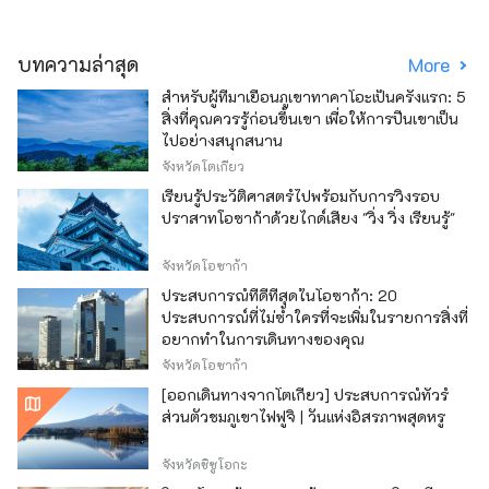
บทความล่าสุด
More
สำหรับผู้ที่มาเยือนภูเขาทาคาโอะเป็นครั้งแรก: 5
สิ่งที่คุณควรรู้ก่อนขึ้นเขา เพื่อให้การปีนเขาเป็น
ไปอย่างสนุกสนาน
จังหวัดโตเกียว
เรียนรู้ประวัติศาสตร์ไปพร้อมกับการวิ่งรอบ
ปราสาทโอซาก้าด้วยไกด์เสียง "วิ่ง วิ่ง เรียนรู้"
จังหวัดโอซาก้า
ประสบการณ์ที่ดีที่สุดในโอซาก้า: 20
ประสบการณ์ที่ไม่ซ้ำใครที่จะเพิ่มในรายการสิ่งที่
อยากทำในการเดินทางของคุณ
จังหวัดโอซาก้า
[ออกเดินทางจากโตเกียว] ประสบการณ์ทัวร์
ส่วนตัวชมภูเขาไฟฟูจิ | วันแห่งอิสรภาพสุดหรู
จังหวัดชิซูโอกะ