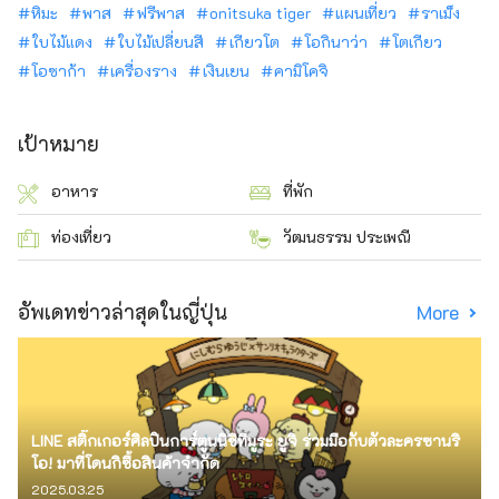
หิมะ
พาส
ฟรีพาส
onitsuka tiger
แผนเที่ยว
ราเม็ง
ใบไม้แดง
ใบไม้เปลี่ยนสี
เกียวโต
โอกินาว่า
โตเกียว
โอซาก้า
เครื่องราง
เงินเยน
คามิโคจิ
เป้าหมาย
อาหาร
ที่พัก
ท่องเที่ยว
วัฒนธรรม ประเพณี
อัพเดทข่าวล่าสุดในญี่ปุ่น
More
LINE สติ๊กเกอร์ศิลปินการ์ตูนนิชิทีมูระ ยูจิ ร่วมมือกับตัวละครซานริ
โอ! มาที่โดนกิซื้อสินค้าจำกัด
2025.03.25