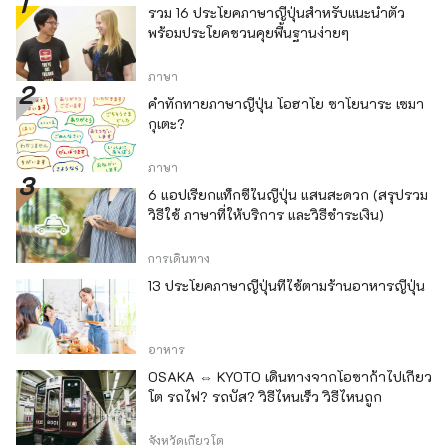
รวม 16 ประโยคภาษาญี่ปุ่นสำหรับแนะนำตัว
พร้อมประโยคชวนคุยพื้นฐานง่ายๆ
ภาษา
คำทักทายภาษาญี่ปุ่น โอฮาโย ซาโยนาระ เซมา
กุเตะ?
ภาษา
6 แอปเรียกแท็กซี่ในญี่ปุ่น แสนสะดวก (สรุปรวม
วิธีใช้ ภาษาที่ให้บริการ และวิธีชำระเงิน)
การเดินทาง
13 ประโยคภาษาญี่ปุ่นที่ใช้ตามร้านอาหารญี่ปุ่น
อาหาร
OSAKA ⇔ KYOTO เดินทางจากโอซาก้าไปเกียว
โต รถไฟ? รถบัส? วิธีไหนเร็ว วิธีไหนถูก
จังหวัดเกียวโต