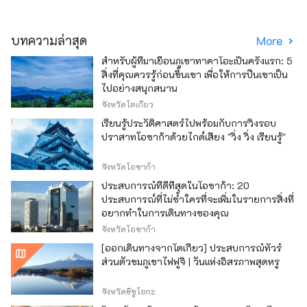
บทความล่าสุด
More
สำหรับผู้ที่มาเยือนภูเขาทาคาโอะเป็นครั้งแรก: 5
สิ่งที่คุณควรรู้ก่อนขึ้นเขา เพื่อให้การปีนเขาเป็น
ไปอย่างสนุกสนาน
จังหวัดโตเกียว
เรียนรู้ประวัติศาสตร์ไปพร้อมกับการวิ่งรอบ
ปราสาทโอซาก้าด้วยไกด์เสียง "วิ่ง วิ่ง เรียนรู้"
จังหวัดโอซาก้า
ประสบการณ์ที่ดีที่สุดในโอซาก้า: 20
ประสบการณ์ที่ไม่ซ้ำใครที่จะเพิ่มในรายการสิ่งที่
อยากทำในการเดินทางของคุณ
จังหวัดโอซาก้า
[ออกเดินทางจากโตเกียว] ประสบการณ์ทัวร์
ส่วนตัวชมภูเขาไฟฟูจิ | วันแห่งอิสรภาพสุดหรู
จังหวัดชิซูโอกะ