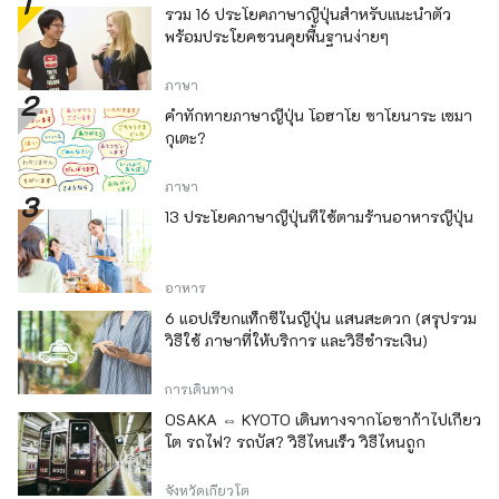
รวม 16 ประโยคภาษาญี่ปุ่นสำหรับแนะนำตัว
พร้อมประโยคชวนคุยพื้นฐานง่ายๆ
ภาษา
คำทักทายภาษาญี่ปุ่น โอฮาโย ซาโยนาระ เซมา
กุเตะ?
ภาษา
13 ประโยคภาษาญี่ปุ่นที่ใช้ตามร้านอาหารญี่ปุ่น
อาหาร
6 แอปเรียกแท็กซี่ในญี่ปุ่น แสนสะดวก (สรุปรวม
วิธีใช้ ภาษาที่ให้บริการ และวิธีชำระเงิน)
การเดินทาง
OSAKA ⇔ KYOTO เดินทางจากโอซาก้าไปเกียว
โต รถไฟ? รถบัส? วิธีไหนเร็ว วิธีไหนถูก
จังหวัดเกียวโต