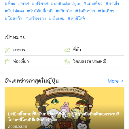
หิมะ
พาส
ฟรีพาส
onitsuka tiger
แผนเที่ยว
ราเม็ง
ใบไม้แดง
ใบไม้เปลี่ยนสี
เกียวโต
โอกินาว่า
โตเกียว
โอซาก้า
เครื่องราง
เงินเยน
คามิโคจิ
เป้าหมาย
อาหาร
ที่พัก
ท่องเที่ยว
วัฒนธรรม ประเพณี
อัพเดทข่าวล่าสุดในญี่ปุ่น
More
LINE สติ๊กเกอร์ศิลปินการ์ตูนนิชิทีมูระ ยูจิ ร่วมมือกับตัวละครซานริ
โอ! มาที่โดนกิซื้อสินค้าจำกัด
2025.03.25