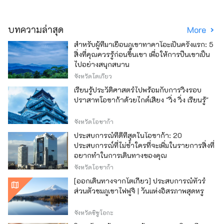
บทความล่าสุด
More
สำหรับผู้ที่มาเยือนภูเขาทาคาโอะเป็นครั้งแรก: 5
สิ่งที่คุณควรรู้ก่อนขึ้นเขา เพื่อให้การปีนเขาเป็น
ไปอย่างสนุกสนาน
จังหวัดโตเกียว
เรียนรู้ประวัติศาสตร์ไปพร้อมกับการวิ่งรอบ
ปราสาทโอซาก้าด้วยไกด์เสียง "วิ่ง วิ่ง เรียนรู้"
จังหวัดโอซาก้า
ประสบการณ์ที่ดีที่สุดในโอซาก้า: 20
ประสบการณ์ที่ไม่ซ้ำใครที่จะเพิ่มในรายการสิ่งที่
อยากทำในการเดินทางของคุณ
จังหวัดโอซาก้า
[ออกเดินทางจากโตเกียว] ประสบการณ์ทัวร์
ส่วนตัวชมภูเขาไฟฟูจิ | วันแห่งอิสรภาพสุดหรู
จังหวัดชิซูโอกะ