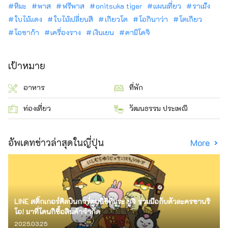
หิมะ
พาส
ฟรีพาส
onitsuka tiger
แผนเที่ยว
ราเม็ง
ใบไม้แดง
ใบไม้เปลี่ยนสี
เกียวโต
โอกินาว่า
โตเกียว
โอซาก้า
เครื่องราง
เงินเยน
คามิโคจิ
เป้าหมาย
อาหาร
ที่พัก
ท่องเที่ยว
วัฒนธรรม ประเพณี
อัพเดทข่าวล่าสุดในญี่ปุ่น
More
LINE สติ๊กเกอร์ศิลปินการ์ตูนนิชิทีมูระ ยูจิ ร่วมมือกับตัวละครซานริ
โอ! มาที่โดนกิซื้อสินค้าจำกัด
2025.03.25