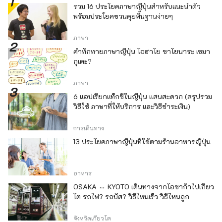
รวม 16 ประโยคภาษาญี่ปุ่นสำหรับแนะนำตัว
พร้อมประโยคชวนคุยพื้นฐานง่ายๆ
ภาษา
คำทักทายภาษาญี่ปุ่น โอฮาโย ซาโยนาระ เซมา
กุเตะ?
ภาษา
6 แอปเรียกแท็กซี่ในญี่ปุ่น แสนสะดวก (สรุปรวม
วิธีใช้ ภาษาที่ให้บริการ และวิธีชำระเงิน)
การเดินทาง
13 ประโยคภาษาญี่ปุ่นที่ใช้ตามร้านอาหารญี่ปุ่น
อาหาร
OSAKA ⇔ KYOTO เดินทางจากโอซาก้าไปเกียว
โต รถไฟ? รถบัส? วิธีไหนเร็ว วิธีไหนถูก
จังหวัดเกียวโต