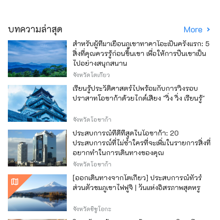
บทความล่าสุด
More
สำหรับผู้ที่มาเยือนภูเขาทาคาโอะเป็นครั้งแรก: 5
สิ่งที่คุณควรรู้ก่อนขึ้นเขา เพื่อให้การปีนเขาเป็น
ไปอย่างสนุกสนาน
จังหวัดโตเกียว
เรียนรู้ประวัติศาสตร์ไปพร้อมกับการวิ่งรอบ
ปราสาทโอซาก้าด้วยไกด์เสียง "วิ่ง วิ่ง เรียนรู้"
จังหวัดโอซาก้า
ประสบการณ์ที่ดีที่สุดในโอซาก้า: 20
ประสบการณ์ที่ไม่ซ้ำใครที่จะเพิ่มในรายการสิ่งที่
อยากทำในการเดินทางของคุณ
จังหวัดโอซาก้า
[ออกเดินทางจากโตเกียว] ประสบการณ์ทัวร์
ส่วนตัวชมภูเขาไฟฟูจิ | วันแห่งอิสรภาพสุดหรู
จังหวัดชิซูโอกะ