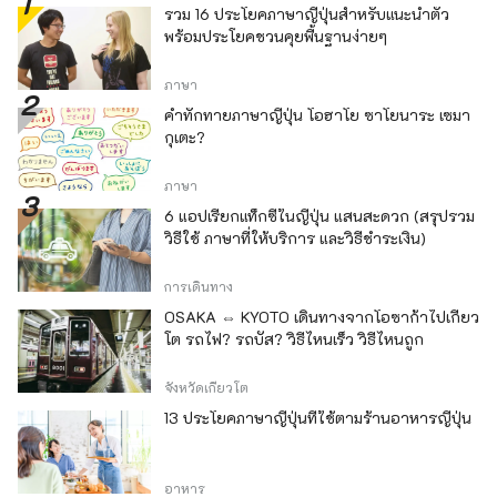
รวม 16 ประโยคภาษาญี่ปุ่นสำหรับแนะนำตัว
พร้อมประโยคชวนคุยพื้นฐานง่ายๆ
ภาษา
คำทักทายภาษาญี่ปุ่น โอฮาโย ซาโยนาระ เซมา
กุเตะ?
ภาษา
6 แอปเรียกแท็กซี่ในญี่ปุ่น แสนสะดวก (สรุปรวม
วิธีใช้ ภาษาที่ให้บริการ และวิธีชำระเงิน)
การเดินทาง
OSAKA ⇔ KYOTO เดินทางจากโอซาก้าไปเกียว
โต รถไฟ? รถบัส? วิธีไหนเร็ว วิธีไหนถูก
จังหวัดเกียวโต
13 ประโยคภาษาญี่ปุ่นที่ใช้ตามร้านอาหารญี่ปุ่น
อาหาร