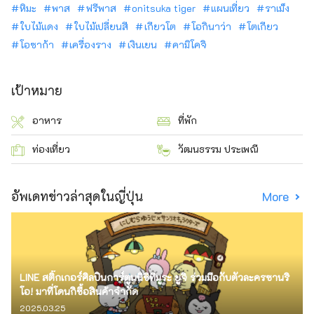
หิมะ
พาส
ฟรีพาส
onitsuka tiger
แผนเที่ยว
ราเม็ง
ใบไม้แดง
ใบไม้เปลี่ยนสี
เกียวโต
โอกินาว่า
โตเกียว
โอซาก้า
เครื่องราง
เงินเยน
คามิโคจิ
เป้าหมาย
อาหาร
ที่พัก
ท่องเที่ยว
วัฒนธรรม ประเพณี
อัพเดทข่าวล่าสุดในญี่ปุ่น
More
LINE สติ๊กเกอร์ศิลปินการ์ตูนนิชิทีมูระ ยูจิ ร่วมมือกับตัวละครซานริ
โอ! มาที่โดนกิซื้อสินค้าจำกัด
2025.03.25