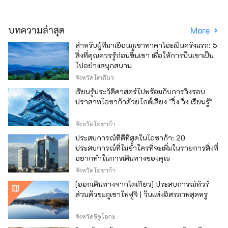
บทความล่าสุด
More
สำหรับผู้ที่มาเยือนภูเขาทาคาโอะเป็นครั้งแรก: 5
สิ่งที่คุณควรรู้ก่อนขึ้นเขา เพื่อให้การปีนเขาเป็น
ไปอย่างสนุกสนาน
จังหวัดโตเกียว
เรียนรู้ประวัติศาสตร์ไปพร้อมกับการวิ่งรอบ
ปราสาทโอซาก้าด้วยไกด์เสียง "วิ่ง วิ่ง เรียนรู้"
จังหวัดโอซาก้า
ประสบการณ์ที่ดีที่สุดในโอซาก้า: 20
ประสบการณ์ที่ไม่ซ้ำใครที่จะเพิ่มในรายการสิ่งที่
อยากทำในการเดินทางของคุณ
จังหวัดโอซาก้า
[ออกเดินทางจากโตเกียว] ประสบการณ์ทัวร์
ส่วนตัวชมภูเขาไฟฟูจิ | วันแห่งอิสรภาพสุดหรู
จังหวัดชิซูโอกะ