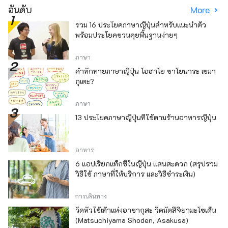
อันดับ
More
รวม 16 ประโยคภาษาญี่ปุ่นสำหรับแนะนำตัว
พร้อมประโยคชวนคุยพื้นฐานง่ายๆ
ภาษา
คำทักทายภาษาญี่ปุ่น โอฮาโย ซาโยนาระ เซมา
กุเตะ?
ภาษา
13 ประโยคภาษาญี่ปุ่นที่ใช้ตามร้านอาหารญี่ปุ่น
อาหาร
6 แอปเรียกแท็กซี่ในญี่ปุ่น แสนสะดวก (สรุปรวม
วิธีใช้ ภาษาที่ให้บริการ และวิธีชำระเงิน)
การเดินทาง
วัดหัวไช้เท้าแห่งอาซากุสะ วัดมัตสึจิยามะโชเด็น
(Matsuchiyama Shoden, Asakusa)