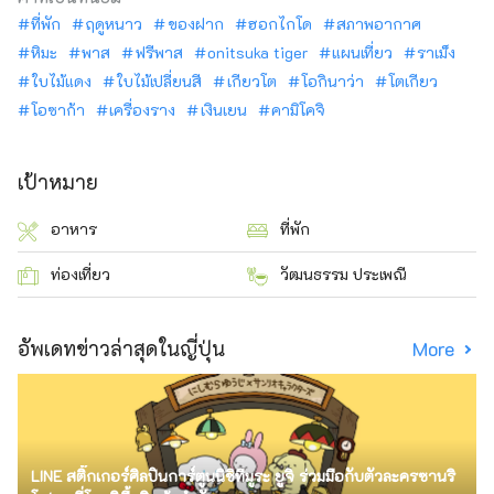
ที่พัก
ฤดูหนาว
ของฝาก
ฮอกไกโด
สภาพอากาศ
หิมะ
พาส
ฟรีพาส
onitsuka tiger
แผนเที่ยว
ราเม็ง
ใบไม้แดง
ใบไม้เปลี่ยนสี
เกียวโต
โอกินาว่า
โตเกียว
โอซาก้า
เครื่องราง
เงินเยน
คามิโคจิ
เป้าหมาย
อาหาร
ที่พัก
ท่องเที่ยว
วัฒนธรรม ประเพณี
อัพเดทข่าวล่าสุดในญี่ปุ่น
More
LINE สติ๊กเกอร์ศิลปินการ์ตูนนิชิทีมูระ ยูจิ ร่วมมือกับตัวละครซานริ