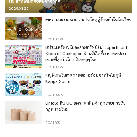
โอ! มาที่โดนกิซื้อสินค้าจำกัด
2025.03.25
เทศกาลของอร่อยจากโทโฮคุสู่ร้านดังในโตเกียว
2021.03.25
เตรียมเหรียญไปละลายทรัพย์ใน Department
Store of Gashapon ร้านที่มีเครื่องกาชาปอง
เยอะที่สุดในโลก อิเคะบุคุโระ
2021.03.23
เมนูพิเศษในเทศกาลของอร่อยจากโทโฮคุที่
Kappa Sushi
2021.03.18
Uniqlo กับ GU ลดราคาสินค้าทุกรายการรับ
กฎหมายใหม่
2021.03.11