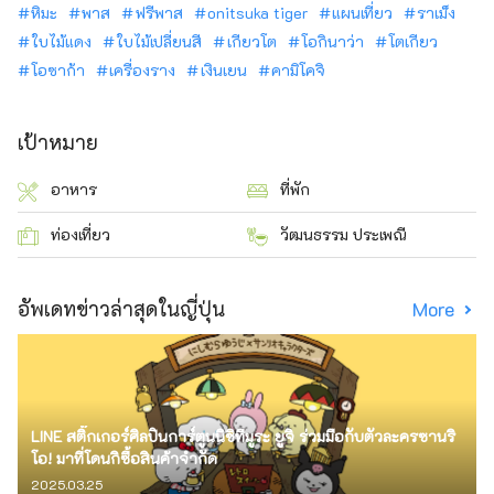
หิมะ
พาส
ฟรีพาส
onitsuka tiger
แผนเที่ยว
ราเม็ง
ใบไม้แดง
ใบไม้เปลี่ยนสี
เกียวโต
โอกินาว่า
โตเกียว
โอซาก้า
เครื่องราง
เงินเยน
คามิโคจิ
เป้าหมาย
อาหาร
ที่พัก
ท่องเที่ยว
วัฒนธรรม ประเพณี
อัพเดทข่าวล่าสุดในญี่ปุ่น
More
LINE สติ๊กเกอร์ศิลปินการ์ตูนนิชิทีมูระ ยูจิ ร่วมมือกับตัวละครซานริ
โอ! มาที่โดนกิซื้อสินค้าจำกัด
2025.03.25