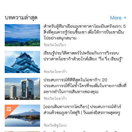
บทความล่าสุด
More
สำหรับผู้ที่มาเยือนภูเขาทาคาโอะเป็นครั้งแรก: 5
สิ่งที่คุณควรรู้ก่อนขึ้นเขา เพื่อให้การปีนเขาเป็น
ไปอย่างสนุกสนาน
จังหวัดโตเกียว
เรียนรู้ประวัติศาสตร์ไปพร้อมกับการวิ่งรอบ
ปราสาทโอซาก้าด้วยไกด์เสียง "วิ่ง วิ่ง เรียนรู้"
จังหวัดโอซาก้า
ประสบการณ์ที่ดีที่สุดในโอซาก้า: 20
ประสบการณ์ที่ไม่ซ้ำใครที่จะเพิ่มในรายการสิ่งที่
อยากทำในการเดินทางของคุณ
จังหวัดโอซาก้า
[ออกเดินทางจากโตเกียว] ประสบการณ์ทัวร์
ส่วนตัวชมภูเขาไฟฟูจิ | วันแห่งอิสรภาพสุดหรู
จังหวัดชิซูโอกะ