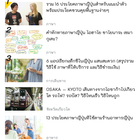
รวม 16 ประโยคภาษาญี่ปุ่นสำหรับแนะนำตัว
พร้อมประโยคชวนคุยพื้นฐานง่ายๆ
ภาษา
คำทักทายภาษาญี่ปุ่น โอฮาโย ซาโยนาระ เซมา
กุเตะ?
ภาษา
6 แอปเรียกแท็กซี่ในญี่ปุ่น แสนสะดวก (สรุปรวม
วิธีใช้ ภาษาที่ให้บริการ และวิธีชำระเงิน)
การเดินทาง
OSAKA ⇔ KYOTO เดินทางจากโอซาก้าไปเกียว
โต รถไฟ? รถบัส? วิธีไหนเร็ว วิธีไหนถูก
จังหวัดเกียวโต
13 ประโยคภาษาญี่ปุ่นที่ใช้ตามร้านอาหารญี่ปุ่น
อาหาร