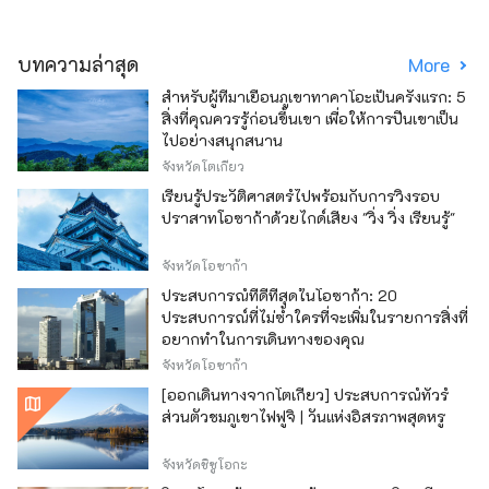
บทความล่าสุด
More
สำหรับผู้ที่มาเยือนภูเขาทาคาโอะเป็นครั้งแรก: 5
สิ่งที่คุณควรรู้ก่อนขึ้นเขา เพื่อให้การปีนเขาเป็น
ไปอย่างสนุกสนาน
จังหวัดโตเกียว
เรียนรู้ประวัติศาสตร์ไปพร้อมกับการวิ่งรอบ
ปราสาทโอซาก้าด้วยไกด์เสียง "วิ่ง วิ่ง เรียนรู้"
จังหวัดโอซาก้า
ประสบการณ์ที่ดีที่สุดในโอซาก้า: 20
ประสบการณ์ที่ไม่ซ้ำใครที่จะเพิ่มในรายการสิ่งที่
อยากทำในการเดินทางของคุณ
จังหวัดโอซาก้า
[ออกเดินทางจากโตเกียว] ประสบการณ์ทัวร์
ส่วนตัวชมภูเขาไฟฟูจิ | วันแห่งอิสรภาพสุดหรู
จังหวัดชิซูโอกะ