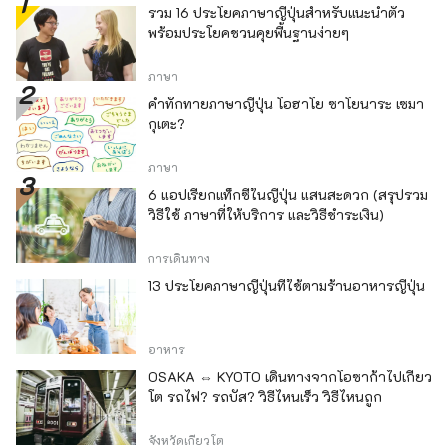
รวม 16 ประโยคภาษาญี่ปุ่นสำหรับแนะนำตัว
พร้อมประโยคชวนคุยพื้นฐานง่ายๆ
ภาษา
คำทักทายภาษาญี่ปุ่น โอฮาโย ซาโยนาระ เซมา
กุเตะ?
ภาษา
6 แอปเรียกแท็กซี่ในญี่ปุ่น แสนสะดวก (สรุปรวม
วิธีใช้ ภาษาที่ให้บริการ และวิธีชำระเงิน)
การเดินทาง
13 ประโยคภาษาญี่ปุ่นที่ใช้ตามร้านอาหารญี่ปุ่น
อาหาร
OSAKA ⇔ KYOTO เดินทางจากโอซาก้าไปเกียว
โต รถไฟ? รถบัส? วิธีไหนเร็ว วิธีไหนถูก
จังหวัดเกียวโต