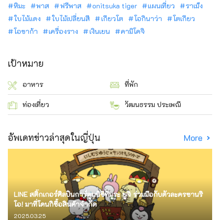
หิมะ
พาส
ฟรีพาส
onitsuka tiger
แผนเที่ยว
ราเม็ง
ใบไม้แดง
ใบไม้เปลี่ยนสี
เกียวโต
โอกินาว่า
โตเกียว
โอซาก้า
เครื่องราง
เงินเยน
คามิโคจิ
เป้าหมาย
อาหาร
ที่พัก
ท่องเที่ยว
วัฒนธรรม ประเพณี
อัพเดทข่าวล่าสุดในญี่ปุ่น
More
LINE สติ๊กเกอร์ศิลปินการ์ตูนนิชิทีมูระ ยูจิ ร่วมมือกับตัวละครซานริ
โอ! มาที่โดนกิซื้อสินค้าจำกัด
2025.03.25