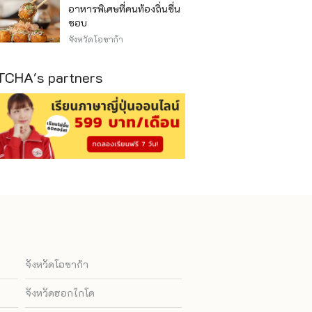
อาหารพิเศษที่คนท้องถิ่นชื่น
ชอบ
จังหวัดโอซาก้า
CHA's partners
จังหวัดโอซาก้า
จังหวัดฮอกไกโด