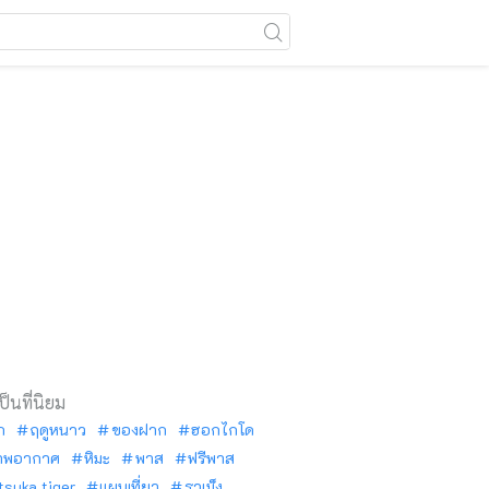
เป็นที่นิยม
ัก
ฤดูหนาว
ของฝาก
ฮอกไกโด
าพอากาศ
หิมะ
พาส
ฟรีพาส
tsuka tiger
แผนเที่ยว
ราเม็ง