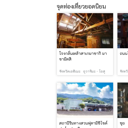
จุดท่องเที่ยวยอดนิยม
โรงกลั่นเหล้าสาเกมาซากิ มา
ถนนโ
ซามิตสึ
จังหวัดเอฮิเมะ
อุวาจิมะ・โอสุ
จังหว
สถานีริมทางสวนฟุตามิซีไซด์
ซุย