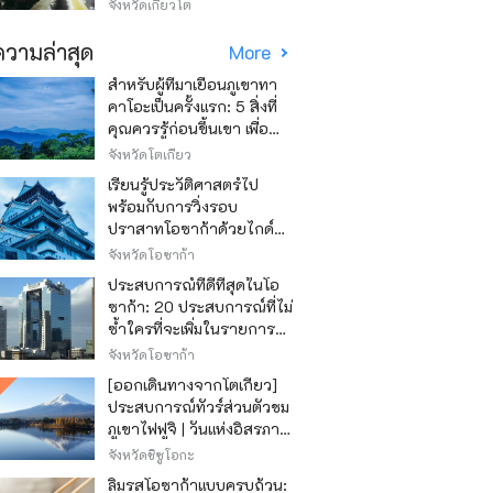
วิธีไหนถูก
จังหวัดเกียวโต
วามล่าสุด
More
สำหรับผู้ที่มาเยือนภูเขาทา
คาโอะเป็นครั้งแรก: 5 สิ่งที่
คุณควรรู้ก่อนขึ้นเขา เพื่อ
ให้การปีนเขาเป็นไปอย่าง
จังหวัดโตเกียว
สนุกสนาน
เรียนรู้ประวัติศาสตร์ไป
พร้อมกับการวิ่งรอบ
ปราสาทโอซาก้าด้วยไกด์
เสียง "วิ่ง วิ่ง เรียนรู้"
จังหวัดโอซาก้า
ประสบการณ์ที่ดีที่สุดในโอ
ซาก้า: 20 ประสบการณ์ที่ไม่
ซ้ำใครที่จะเพิ่มในรายการสิ่ง
ที่อยากทำในการเดินทาง
จังหวัดโอซาก้า
ของคุณ
[ออกเดินทางจากโตเกียว]
ประสบการณ์ทัวร์ส่วนตัวชม
ภูเขาไฟฟูจิ | วันแห่งอิสรภาพ
สุดหรู
จังหวัดชิซูโอกะ
ลิ้มรสโอซาก้าแบบครบถ้วน: