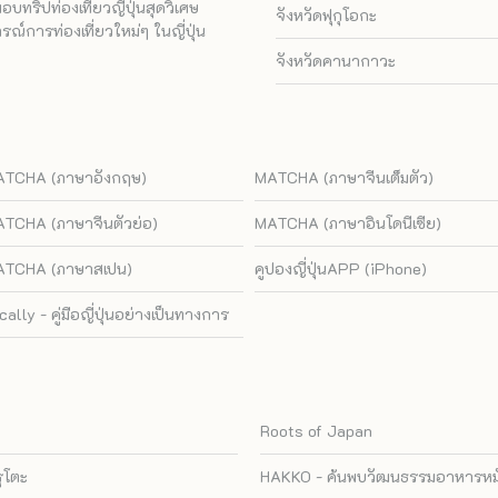
ทริปท่องเที่ยวญี่ปุ่นสุดวิเศษ
จังหวัดฟุกุโอกะ
ณ์การท่องเที่ยวใหม่ๆ ในญี่ปุ่น
จังหวัดคานากาวะ
TCHA (ภาษาอังกฤษ)
MATCHA (ภาษาจีนเต็มตัว)
TCHA (ภาษาจีนตัวย่อ)
MATCHA (ภาษาอินโดนีเซีย)
TCHA (ภาษาสเปน)
คูปองญี่ปุ่นAPP (iPhone)
cally - คู่มือญี่ปุ่นอย่างเป็นทางการ
Roots of Japan
รุโตะ
HAKKO - ค้นพบวัฒนธรรมอาหารหมัก