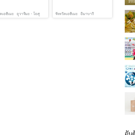
202
ัดเอฮิเมะ
อุวาจิมะ・โอสุ
จังหวัดเอฮิเมะ
อิมาบาริ
อันด