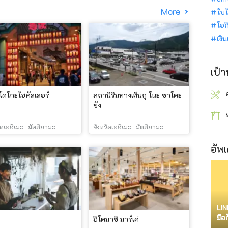
More
ใบไ
โอก
เงิ
เป้
ดโกะไฮคัลเลอร์
สถานีริมทางเท็นกุ โนะ ซาโตะ
ซัง
ัดเอฮิเมะ
มัตสึยามะ
จังหวัดเอฮิเมะ
มัตสึยามะ
อัพเ
LIN
มือ
อิโตมาชิ มาร์เค่
จำก