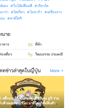
ม้แดง
ใบไม้เปลี่ยนสี
เกียวโต
ินาว่า
โตเกียว
โอซาก้า
เครื่องราง
นเยน
คามิโคจิ
าหมาย
อาหาร
ที่พัก
ท่องเที่ยว
วัฒนธรรม ประเพณี
ดทข่าวล่าสุดในญี่ปุ่น
More
E สติ๊กเกอร์ศิลปินการ์ตูนนิชิทีมูระ ยูจิ ร่วม
กับตัวละครซานริโอ! มาที่โดนกิซื้อสินค้า
ัด