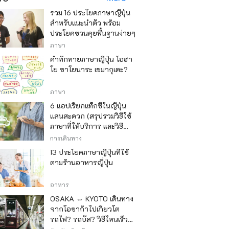
รวม 16 ประโยคภาษาญี่ปุ่น
สำหรับแนะนำตัว พร้อม
ประโยคชวนคุยพื้นฐานง่ายๆ
ภาษา
คำทักทายภาษาญี่ปุ่น โอฮา
โย ซาโยนาระ เซมากุเตะ?
ภาษา
6 แอปเรียกแท็กซี่ในญี่ปุ่น
แสนสะดวก (สรุปรวมวิธีใช้
ภาษาที่ให้บริการ และวิธี
ชำระเงิน)
การเดินทาง
13 ประโยคภาษาญี่ปุ่นที่ใช้
ตามร้านอาหารญี่ปุ่น
อาหาร
OSAKA ⇔ KYOTO เดินทาง
จากโอซาก้าไปเกียวโต
รถไฟ? รถบัส? วิธีไหนเร็ว