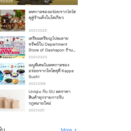
5.03.25
เทศกาลของอร่อยจากโทโฮ
คุสู่ร้านดังในโตเกียว
2021.03.25
เตรียมเหรียญไปละลาย
ทรัพย์ใน Department
Store of Gashapon ร้านที่มี
เครื่องกาชาปองเยอะที่สุดใน
2021.03.23
โลก อิเคะบุคุโระ
เมนูพิเศษในเทศกาลของ
อร่อยจากโทโฮคุที่ Kappa
Sushi
2021.03.18
Uniqlo กับ GU ลดราคา
สินค้าทุกรายการรับ
กฎหมายใหม่
2021.03.11
ับ
More